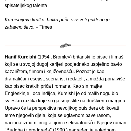
spisateljskog talenta
Kureishijeva kratka, britka priča o osveti pakleno je
zabavno štivo.
– Times
Hanif Kureishi
(1954., Bromley) britanski je pisac i filmaš
koji se u svojoj dugoj karijeri podjednako uspješno bavio
kazalištem, filmom i književnošću. Poznat je kao
dramatičar i esejist, scenarist i redatelj, a možda ponajviše
kao pisac kratkih priča i romana. Kao sin majke
Engleskinje i oca Indijca, Kureishi je od malih nogu bio
svjestan razlika koje su ga smjestile na društvenu marginu.
Upravo će ta perspektiva nevoljkog outsidera oblikovati
teme njegovih djela, koja se uglavnom bave rasom,
nacionalizmom, imigracijom i seksualnošću. Njegov roman
"Buddha iz predgrađa" (1990.) nagrađen je uglednom