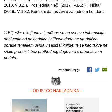
2013. V.B.Z.), "Posljednja riječ" (2017., V.B.Z.) i "Ništa"
(2019., V.B.Z.). Kureishi danas živi u zapadnom Londonu.
© Bilješke o knjigama izrađene su na osnovu informacija
dobivenih od nakladnika i njihove dodatne uredničke
obrade temeljem uvida u sadržaj knjige, te se kao takve ne
smiju prenositi bez prethodnog dogovora s uredništvom
portala.
Preporuči knjigu
– OD ISTOG NAKLADNIKA –