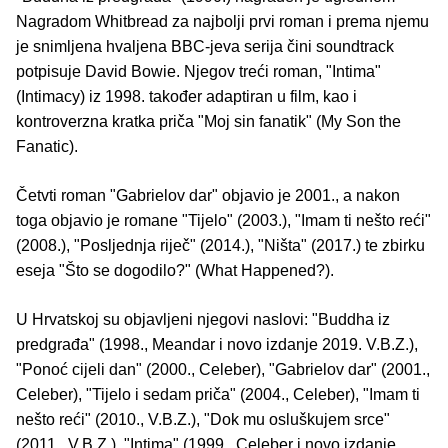
Nagradom Whitbread za najbolji prvi roman i prema njemu
je snimljena hvaljena BBC-jeva serija čini soundtrack
potpisuje David Bowie. Njegov treći roman, "Intima"
(Intimacy) iz 1998. također adaptiran u film, kao i
kontroverzna kratka priča "Moj sin fanatik" (My Son the
Fanatic).
Četvti roman "Gabrielov dar" objavio je 2001., a nakon
toga objavio je romane "Tijelo" (2003.), "Imam ti nešto reći"
(2008.), "Posljednja riječ" (2014.), "Ništa" (2017.) te zbirku
eseja "Što se dogodilo?" (What Happened?).
U Hrvatskoj su objavljeni njegovi naslovi: "Buddha iz
predgrađa" (1998., Meandar i novo izdanje 2019. V.B.Z.),
"Ponoć cijeli dan" (2000., Celeber), "Gabrielov dar" (2001.,
Celeber), "Tijelo i sedam priča" (2004., Celeber), "Imam ti
nešto reći" (2010., V.B.Z.), "Dok mu osluškujem srce"
(2011., V.B.Z.), "Intima" (1999., Celeber i novo izdanje