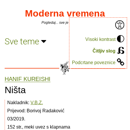
Moderna vremena
Pogledaj... sve je puno knjiga.
Sve teme
Visoki kontrast
Čitljiv slog
Podcrtane poveznice
HANIF KUREISHI
Ništa
Nakladnik:
V.B.Z.
Prijevod: Borivoj Radaković
03/2019.
152 str., meki uvez s klapnama