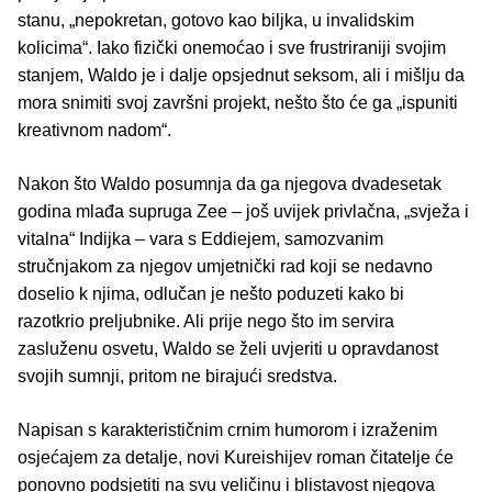
stanu, „nepokretan, gotovo kao biljka, u invalidskim
kolicima“. Iako fizički onemoćao i sve frustriraniji svojim
stanjem, Waldo je i dalje opsjednut seksom, ali i mišlju da
mora snimiti svoj završni projekt, nešto što će ga „ispuniti
kreativnom nadom“.
Nakon što Waldo posumnja da ga njegova dvadesetak
godina mlađa supruga Zee – još uvijek privlačna, „svježa i
vitalna“ Indijka – vara s Eddiejem, samozvanim
stručnjakom za njegov umjetnički rad koji se nedavno
doselio k njima, odlučan je nešto poduzeti kako bi
razotkrio preljubnike. Ali prije nego što im servira
zasluženu osvetu, Waldo se želi uvjeriti u opravdanost
svojih sumnji, pritom ne birajući sredstva.
Napisan s karakterističnim crnim humorom i izraženim
osjećajem za detalje, novi Kureishijev roman čitatelje će
ponovno podsjetiti na svu veličinu i blistavost njegova