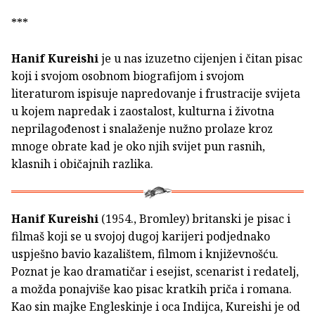
***
Hanif Kureishi
je u nas izuzetno cijenjen i čitan pisac
koji i svojom osobnom biografijom i svojom
literaturom ispisuje napredovanje i frustracije svijeta
u kojem napredak i zaostalost, kulturna i životna
neprilagođenost i snalaženje nužno prolaze kroz
mnoge obrate kad je oko njih svijet pun rasnih,
klasnih i običajnih razlika.
Hanif Kureishi
(1954., Bromley) britanski je pisac i
filmaš koji se u svojoj dugoj karijeri podjednako
uspješno bavio kazalištem, filmom i književnošću.
Poznat je kao dramatičar i esejist, scenarist i redatelj,
a možda ponajviše kao pisac kratkih priča i romana.
Kao sin majke Engleskinje i oca Indijca, Kureishi je od