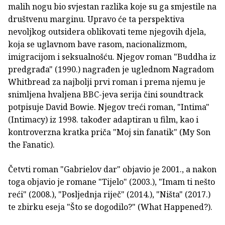
malih nogu bio svjestan razlika koje su ga smjestile na
društvenu marginu. Upravo će ta perspektiva
nevoljkog outsidera oblikovati teme njegovih djela,
koja se uglavnom bave rasom, nacionalizmom,
imigracijom i seksualnošću. Njegov roman "Buddha iz
predgrađa" (1990.) nagrađen je uglednom Nagradom
Whitbread za najbolji prvi roman i prema njemu je
snimljena hvaljena BBC-jeva serija čini soundtrack
potpisuje David Bowie. Njegov treći roman, "Intima"
(Intimacy) iz 1998. također adaptiran u film, kao i
kontroverzna kratka priča "Moj sin fanatik" (My Son
the Fanatic).
Četvti roman "Gabrielov dar" objavio je 2001., a nakon
toga objavio je romane "Tijelo" (2003.), "Imam ti nešto
reći" (2008.), "Posljednja riječ" (2014.), "Ništa" (2017.)
te zbirku eseja "Što se dogodilo?" (What Happened?).