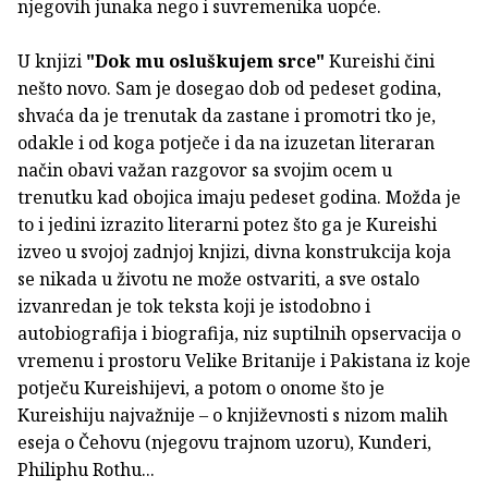
njegovih junaka nego i suvremenika uopće.
U knjizi
"Dok mu osluškujem srce"
Kureishi čini
nešto novo. Sam je dosegao dob od pedeset godina,
shvaća da je trenutak da zastane i promotri tko je,
odakle i od koga potječe i da na izuzetan literaran
način obavi važan razgovor sa svojim ocem u
trenutku kad obojica imaju pedeset godina. Možda je
to i jedini izrazito literarni potez što ga je Kureishi
izveo u svojoj zadnjoj knjizi, divna konstrukcija koja
se nikada u životu ne može ostvariti, a sve ostalo
izvanredan je tok teksta koji je istodobno i
autobiografija i biografija, niz suptilnih opservacija o
vremenu i prostoru Velike Britanije i Pakistana iz koje
potječu Kureishijevi, a potom o onome što je
Kureishiju najvažnije – o književnosti s nizom malih
eseja o Čehovu (njegovu trajnom uzoru), Kunderi,
Philiphu Rothu...