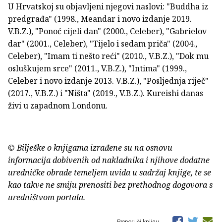
U Hrvatskoj su objavljeni njegovi naslovi: "Buddha iz
predgrađa" (1998., Meandar i novo izdanje 2019.
V.B.Z.), "Ponoć cijeli dan" (2000., Celeber), "Gabrielov
dar" (2001., Celeber), "Tijelo i sedam priča" (2004.,
Celeber), "Imam ti nešto reći" (2010., V.B.Z.), "Dok mu
osluškujem srce" (2011., V.B.Z.), "Intima" (1999.,
Celeber i novo izdanje 2013. V.B.Z.), "Posljednja riječ"
(2017., V.B.Z.) i "Ništa" (2019., V.B.Z.). Kureishi danas
živi u zapadnom Londonu.
© Bilješke o knjigama izrađene su na osnovu
informacija dobivenih od nakladnika i njihove dodatne
uredničke obrade temeljem uvida u sadržaj knjige, te se
kao takve ne smiju prenositi bez prethodnog dogovora s
uredništvom portala.