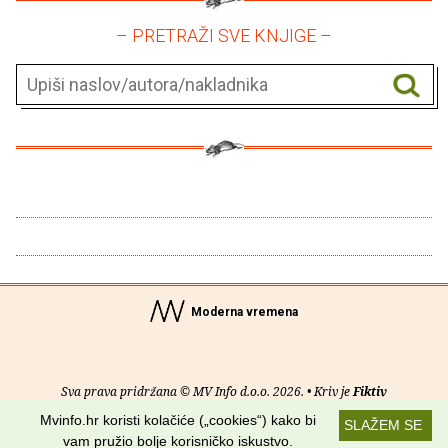
– PRETRAŽI SVE KNJIGE –
Moderna vremena
Sva prava pridržana © MV Info d.o.o. 2026. • Kriv je
Fiktiv
Mvinfo.hr koristi kolačiće („cookies“) kako bi
SLAŽEM SE
O nama
•
Pomoć
•
Uvjeti korištenja
•
RSS kanali
vam pružio bolje korisničko iskustvo.