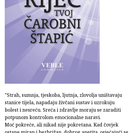
"Strah, sumnja, tjeskoba, ljutnja, zlovolja uništavaju
stanice tijela, napadaju živčani sustav i uzrokuju
bolest i nesreću. Sreća i zdravlje moraju se zaraditi
potpunom kontrolom emocionalne naravi.
Moć pokreće, ali nikad nije pokretana. Kad čovjek
ostane miran i bezbrižan, dobrog apetita, osjećajući se