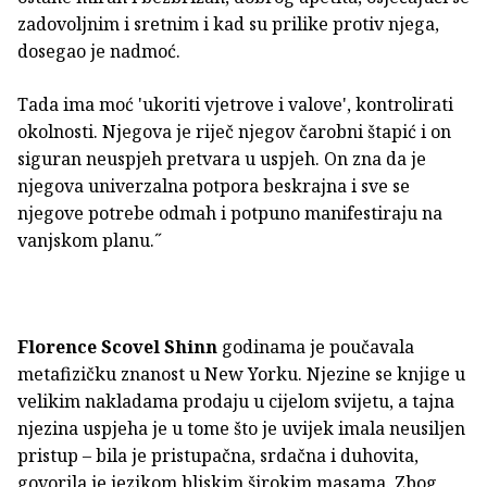
zadovoljnim i sretnim i kad su prilike protiv njega,
dosegao je nadmoć.
Tada ima moć 'ukoriti vjetrove i valove', kontrolirati
okolnosti. Njegova je riječ njegov čarobni štapić i on
siguran neuspjeh pretvara u uspjeh. On zna da je
njegova univerzalna potpora beskrajna i sve se
njegove potrebe odmah i potpuno manifestiraju na
vanjskom planu.˝
Florence Scovel Shinn
godinama je poučavala
metafizičku znanost u New Yorku. Njezine se knjige u
velikim nakladama prodaju u cijelom svijetu, a tajna
njezina uspjeha je u tome što je uvijek imala neusiljen
pristup – bila je pristupačna, srdačna i duhovita,
govorila je jezikom bliskim širokim masama. Zbog