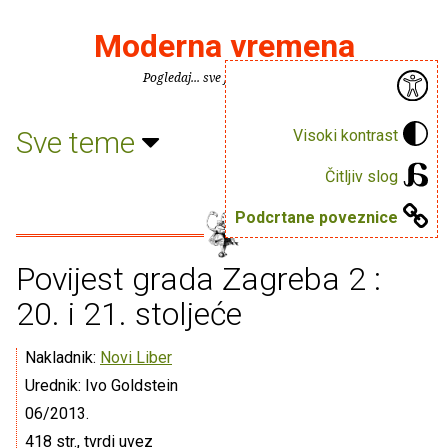
Moderna vremena
Pogledaj... sve je puno knjiga.
Sve teme
Visoki kontrast
Čitljiv slog
Podcrtane poveznice
Povijest grada Zagreba 2 :
20. i 21. stoljeće
Nakladnik:
Novi Liber
Urednik: Ivo Goldstein
06/2013.
418 str., tvrdi uvez