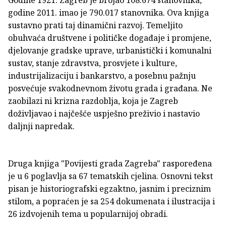
Godine 1921. Zagreb je brojao 108.674 stanovnika,
godine 2011. imao je 790.017 stanovnika. Ova knjiga
sustavno prati taj dinamični razvoj. Temeljito
obuhvaća društvene i političke događaje i promjene,
djelovanje gradske uprave, urbanistički i komunalni
sustav, stanje zdravstva, prosvjete i kulture,
industrijalizaciju i bankarstvo, a posebnu pažnju
posvećuje svakodnevnom životu grada i građana. Ne
zaobilazi ni krizna razdoblja, koja je Zagreb
doživljavao i najčešće uspješno preživio i nastavio
daljnji napredak.
Druga knjiga "Povijesti grada Zagreba" raspoređena
je u 6 poglavlja sa 67 tematskih cjelina. Osnovni tekst
pisan je historiografski egzaktno, jasnim i preciznim
stilom, a popraćen je sa 254 dokumenata i ilustracija i
26 izdvojenih tema u popularnijoj obradi.