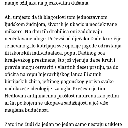
manje ožiljaka na pjeskovitim dušama.
Ali, umjesto da ih blagoslovi tom jednostavnom
ljudskom žudnjom, život ih je ubacio u neočekivane
miksere. Na dnu tih drobilica oni zadobivaju
neočekivane uloge. Počevši od dječaka Dade kroz čije
se nevino grlo kotrljaju sve oporije jagode odrastanja,
ili iskonskih individualaca, poput Dadinog oca
kraljevskog prezimena, što još vjeruju da se kruh i
pravda mogu ostvariti s vlastitih deset prstiju, pa do
oficira na repu hijerarhijskog lanca ili sitnih
birtijaških žbira, jeftinog pogonskog goriva svake
nadolazeće ideologije iza ugla. Prečesto je tim
Hedlovim antijunacima prošlost naturena kao jedini
aršin po kojem se ukopava sadašnjost, a još više
maglena budućnost.
Zato i ne čudi da jedan po jedan samo nestaju s uklete