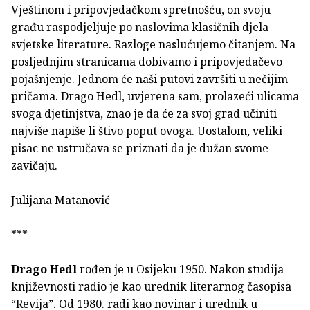
Vještinom i pripovjedačkom spretnošću, on svoju
građu raspodjeljuje po naslovima klasičnih djela
svjetske literature. Razloge naslućujemo čitanjem. Na
posljednjim stranicama dobivamo i pripovjedačevo
pojašnjenje. Jednom će naši putovi završiti u nečijim
pričama. Drago Hedl, uvjerena sam, prolazeći ulicama
svoga djetinjstva, znao je da će za svoj grad učiniti
najviše napiše li štivo poput ovoga. Uostalom, veliki
pisac ne ustručava se priznati da je dužan svome
zavičaju.
Julijana Matanović
***
Drago Hedl
rođen je u Osijeku 1950. Nakon studija
književnosti radio je kao urednik literarnog časopisa
“Revija”. Od 1980. radi kao novinar i urednik u