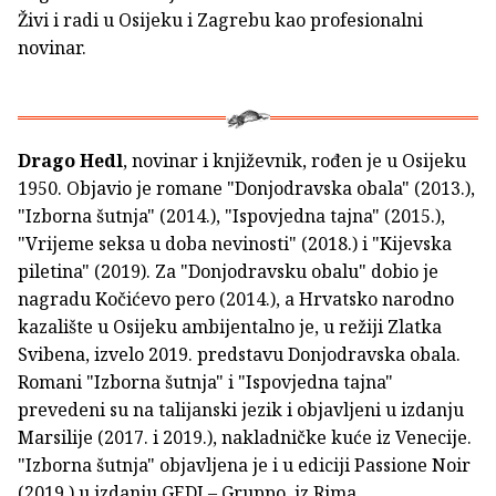
Živi i radi u Osijeku i Zagrebu kao profesionalni
novinar.
Drago Hedl
, novinar i književnik, rođen je u Osijeku
1950. Objavio je romane "Donjodravska obala" (2013.),
"Izborna šutnja" (2014.), "Ispovjedna tajna" (2015.),
"Vrijeme seksa u doba nevinosti" (2018.) i "Kijevska
piletina" (2019). Za "Donjodravsku obalu" dobio je
nagradu Kočićevo pero (2014.), a Hrvatsko narodno
kazalište u Osijeku ambijentalno je, u režiji Zlatka
Svibena, izvelo 2019. predstavu Donjodravska obala.
Romani "Izborna šutnja" i "Ispovjedna tajna"
prevedeni su na talijanski jezik i objavljeni u izdanju
Marsilije (2017. i 2019.), nakladničke kuće iz Venecije.
"Izborna šutnja" objavljena je i u ediciji Passione Noir
(2019.) u izdanju GEDI – Gruppo, iz Rima.