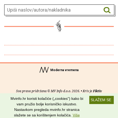
Moderna vremena
Sva prava pridržana © MV Info d.o.o. 2026. • Kriv je
Fiktiv
Mvinfo.hr koristi kolačiće („cookies“) kako bi
SLAŽEM SE
O nama
•
Pomoć
•
Uvjeti korištenja
•
RSS kanali
vam pružio bolje korisničko iskustvo.
Nastavkom pregleda mvinfo.hr stranica
Potraži nas na:
slažete se sa korištenjem kolačića.
Više