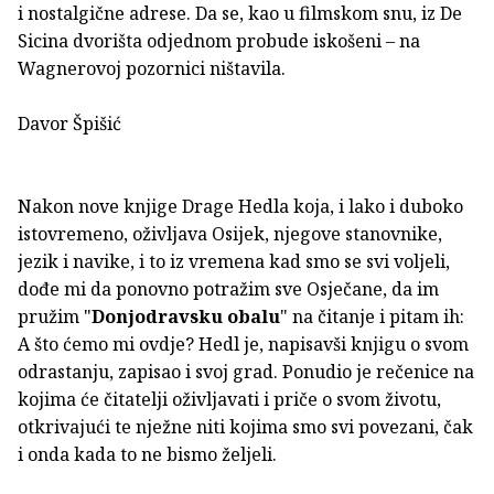
i nostalgične adrese. Da se, kao u filmskom snu, iz De
Sicina dvorišta odjednom probude iskošeni – na
Wagnerovoj pozornici ništavila.
Davor Špišić
Nakon nove knjige Drage Hedla koja, i lako i duboko
istovremeno, oživljava Osijek, njegove stanovnike,
jezik i navike, i to iz vremena kad smo se svi voljeli,
dođe mi da ponovno potražim sve Osječane, da im
pružim "
Donjodravsku obalu
" na čitanje i pitam ih:
A što ćemo mi ovdje? Hedl je, napisavši knjigu o svom
odrastanju, zapisao i svoj grad. Ponudio je rečenice na
kojima će čitatelji oživljavati i priče o svom životu,
otkrivajući te nježne niti kojima smo svi povezani, čak
i onda kada to ne bismo željeli.