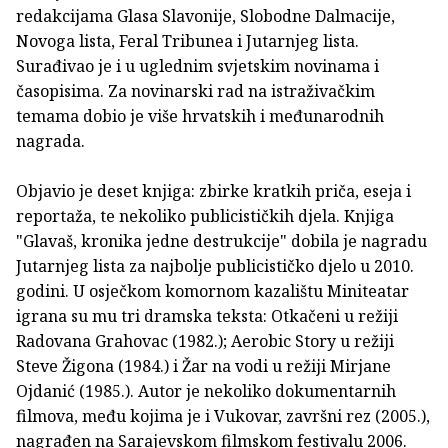
redakcijama Glasa Slavonije, Slobodne Dalmacije,
Novoga lista, Feral Tribunea i Jutarnjeg lista.
Surađivao je i u uglednim svjetskim novinama i
časopisima. Za novinarski rad na istraživačkim
temama dobio je više hrvatskih i međunarodnih
nagrada.
Objavio je deset knjiga: zbirke kratkih priča, eseja i
reportaža, te nekoliko publicističkih djela. Knjiga
"Glavaš, kronika jedne destrukcije" dobila je nagradu
Jutarnjeg lista za najbolje publicističko djelo u 2010.
godini. U osječkom komornom kazalištu Miniteatar
igrana su mu tri dramska teksta: Otkačeni u režiji
Radovana Grahovac (1982.); Aerobic Story u režiji
Steve Žigona (1984.) i Žar na vodi u režiji Mirjane
Ojdanić (1985.). Autor je nekoliko dokumentarnih
filmova, među kojima je i Vukovar, završni rez (2005.),
nagrađen na Sarajevskom filmskom festivalu 2006.