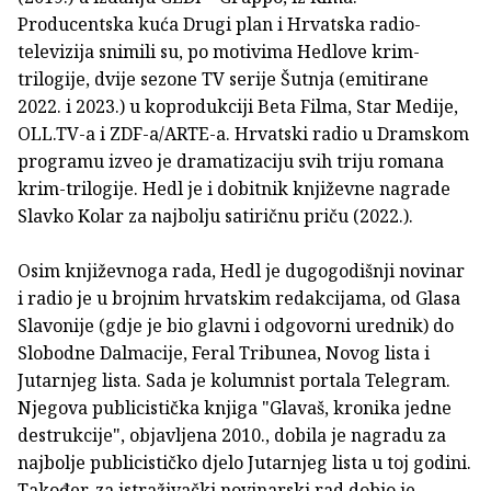
Producentska kuća Drugi plan i Hrvatska radio-
televizija snimili su, po motivima Hedlove krim-
trilogije, dvije sezone TV serije Šutnja (emitirane
2022. i 2023.) u koprodukciji Beta Filma, Star Medije,
OLL.TV-a i ZDF-a/ARTE-a. Hrvatski radio u Dramskom
programu izveo je dramatizaciju svih triju romana
krim-trilogije. Hedl je i dobitnik književne nagrade
Slavko Kolar za najbolju satiričnu priču (2022.).
Osim književnoga rada, Hedl je dugogodišnji novinar
i radio je u brojnim hrvatskim redakcijama, od Glasa
Slavonije (gdje je bio glavni i odgovorni urednik) do
Slobodne Dalmacije, Feral Tribunea, Novog lista i
Jutarnjeg lista. Sada je kolumnist portala Telegram.
Njegova publicistička knjiga "Glavaš, kronika jedne
destrukcije", objavljena 2010., dobila je nagradu za
najbolje publicističko djelo Jutarnjeg lista u toj godini.
Također, za istraživački novinarski rad dobio je