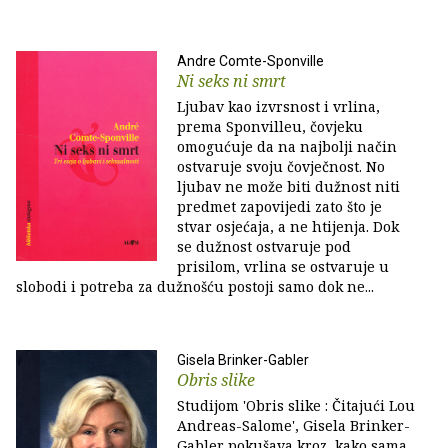
Andre Comte-Sponville
Ni seks ni smrt
Ljubav kao izvrsnost i vrlina,
prema Sponvilleu, čovjeku
omogućuje da na najbolji način
ostvaruje svoju čovječnost. No
ljubav ne može biti dužnost niti
predmet zapovijedi zato što je
stvar osjećaja, a ne htijenja. Dok
se dužnost ostvaruje pod
prisilom, vrlina se ostvaruje u
slobodi i potreba za dužnošću postoji samo dok ne...
Gisela Brinker-Gabler
Obris slike
Studijom 'Obris slike : Čitajući Lou
Andreas-Salome', Gisela Brinker-
Gabler pokušava kroz, kako sama