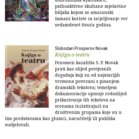
psihoaktivne skuhane mješavine
biljaka kojom se amazonski
šamani koriste za iscjeljivanje već
sedamdeset tisuća godina.
Slobodan Prosperov Novak
Knjiga o teatru
Fenomen kazališta S. P. Novak
prati kao slijed povijesnih
događaja koji su od najstarijih
vremena povezani s pisanjem
dramskih tekstova; temeljem
dokumentacije opisuje redoslijed
prikazivanja tih tekstova na
scenama inzistirajući na
društvenim grupama koje su u
tim predstavama kao glumci, naručitelji ili publika
sudjelovali.