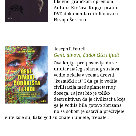
likovno-grafičkom opremom
Antuna Krešića. Knjigu prati i
DVD dokumentarnih filmova o
Hrvoju Šercaru.
Joseph P. Farrell
Geni, divovi, čudovišta i ljudi
Ova knjiga pretpostavlja da se
unutar našeg solarnog sustava
vodio nekakav veoma drevni
"kozmički rat" I da ga je vodila
civilizacija međuplanetarnog
dosega. Taj rat bio je toliko
destruktivan da je civilizacija koja
ga je vodila bila gotovo zbrisana
no za sobom je ostavila preživjele
elite koje su, kako god su znale i umjele, trebale...