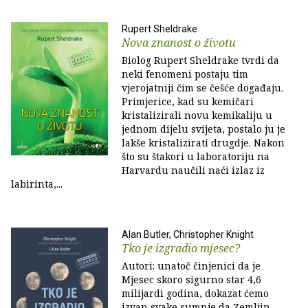
Rupert Sheldrake
Nova znanost o životu
Biolog Rupert Sheldrake tvrdi da
neki fenomeni postaju tim
vjerojatniji čim se češće događaju.
Primjerice, kad su kemičari
kristalizirali novu kemikaliju u
jednom dijelu svijeta, postalo ju je
lakše kristalizirati drugdje. Nakon
što su štakori u laboratoriju na
Harvardu naučili naći izlaz iz
labirinta,...
Alan Butler, Christopher Knight
Tko je izgradio mjesec?
Autori: unatoč činjenici da je
Mjesec skoro sigurno star 4,6
milijardi godina, dokazat ćemo
izvan svake sumnje da Zemljin