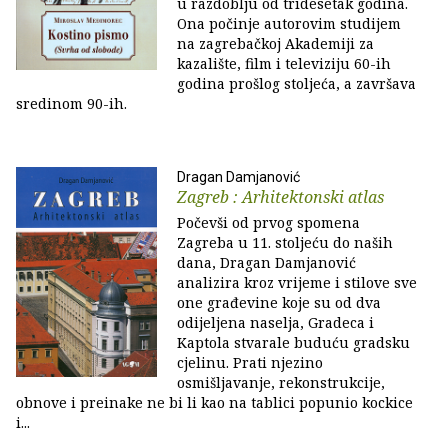
u razdoblju od tridesetak godina.
Ona počinje autorovim studijem
na zagrebačkoj Akademiji za
kazalište, film i televiziju 60-ih
godina prošlog stoljeća, a završava
sredinom 90-ih.
Dragan Damjanović
Zagreb : Arhitektonski atlas
Počevši od prvog spomena
Zagreba u 11. stoljeću do naših
dana, Dragan Damjanović
analizira kroz vrijeme i stilove sve
one građevine koje su od dva
odijeljena naselja, Gradeca i
Kaptola stvarale buduću gradsku
cjelinu. Prati njezino
osmišljavanje, rekonstrukcije,
obnove i preinake ne bi li kao na tablici popunio kockice
i...