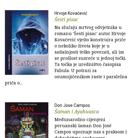
Hrvoje Kovačević
Šesti pisac
Na slučaju mrtvog odvjetnika u
romanu 'Šesti pisac' autor Hrvoje
Kovačević vješto konstruira priče
o nekoliko života koje je u
sadašnjosti teško povezati, ali im
se prošlost susreće u jednoj točki.
Ta točka je uredništvo časopisa
Fabula. U potrazi za
osumnjičenikom raste i paralelna
priča o...
Don Jose Campos
Šaman i Ayahuasca
Međunarodno cijenjeni
peruanski šaman Don José
Campos upoznaje nas s praksom i
dobrobitima ayahuasce,