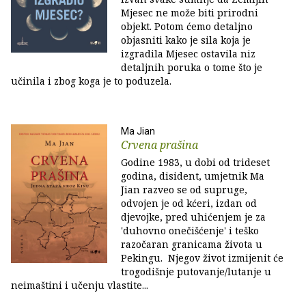
Mjesec ne može biti prirodni
objekt. Potom ćemo detaljno
objasniti kako je sila koja je
izgradila Mjesec ostavila niz
detaljnih poruka o tome što je
učinila i zbog koga je to poduzela.
Ma Jian
Crvena prašina
Godine 1983, u dobi od trideset
godina, disident, umjetnik Ma
Jian razveo se od supruge,
odvojen je od kćeri, izdan od
djevojke, pred uhićenjem je za
'duhovno onečišćenje' i teško
razočaran granicama života u
Pekingu. Njegov život izmijenit će
trogodišnje putovanje/lutanje u
neimaštini i učenju vlastite...