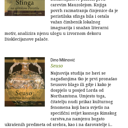
carevim Mauzolejom. Knjiga
povrh razmatranja činjenice da je
peristilska sfinga bila i ostala
važan čimbenik lokalnog
imagnarija i snažan literarni
motiv, analizira njenu ulogu u izvornom dekoru
Dioklecijanove palače.
Dino Milinović
Seuso
Najnovija studija ne bavi se
nagađanjima tko je prvi pronašao
Seusovo blago ili gdje i kako je
dospjelo u posjed Lorda od
Northamtona. Umjesto toga,
čitatelju nudi prikaz kulturnog
fenomena koji baca svjetlo na
specifični svijet kasnoga Rimskog
carstva,na namjenu bogato
ukrašenih predmeta od srebra, kao i na darovatelje i...