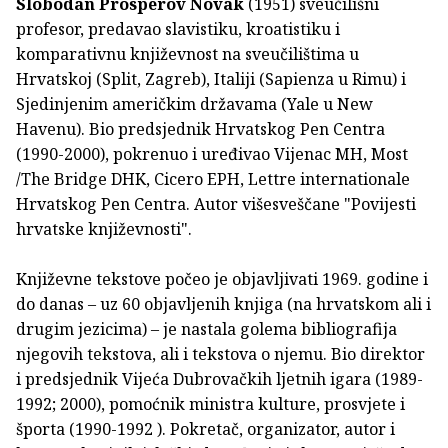
Slobodan Prosperov Novak
(1951) sveučilišni
profesor, predavao slavistiku, kroatistiku i
komparativnu književnost na sveučilištima u
Hrvatskoj (Split, Zagreb), Italiji (Sapienza u Rimu) i
Sjedinjenim američkim državama (Yale u New
Havenu). Bio predsjednik Hrvatskog Pen Centra
(1990-2000), pokrenuo i uređivao Vijenac MH, Most
/The Bridge DHK, Cicero EPH, Lettre internationale
Hrvatskog Pen Centra. Autor višesveščane "Povijesti
hrvatske književnosti".
Književne tekstove počeo je objavljivati 1969. godine i
do danas – uz 60 objavljenih knjiga (na hrvatskom ali i
drugim jezicima) – je nastala golema bibliografija
njegovih tekstova, ali i tekstova o njemu. Bio direktor
i predsjednik Vijeća Dubrovačkih ljetnih igara (1989-
1992; 2000), pomoćnik ministra kulture, prosvjete i
športa (1990-1992 ). Pokretač, organizator, autor i