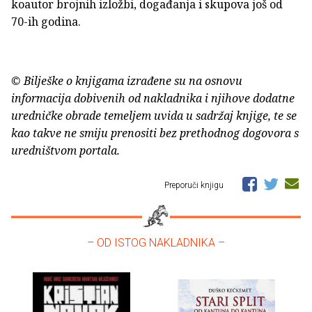
koautor brojnih izložbi, događanja i skupova još od
70-ih godina.
© Bilješke o knjigama izrađene su na osnovu
informacija dobivenih od nakladnika i njihove dodatne
uredničke obrade temeljem uvida u sadržaj knjige, te se
kao takve ne smiju prenositi bez prethodnog dogovora s
uredništvom portala.
Preporuči knjigu
– OD ISTOG NAKLADNIKA –