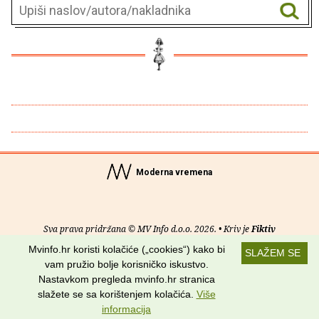
Moderna vremena
Sva prava pridržana © MV Info d.o.o. 2026. • Kriv je
Fiktiv
Mvinfo.hr koristi kolačiće („cookies“) kako bi
SLAŽEM SE
O nama
•
Pomoć
•
Uvjeti korištenja
•
RSS kanali
vam pružio bolje korisničko iskustvo.
Nastavkom pregleda mvinfo.hr stranica
Potraži nas na:
slažete se sa korištenjem kolačića.
Više
informacija