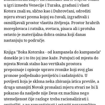
u igri između Venecije i Turaka, građani i vlasti
Kotora znali su, slično kao i Dubrovčani, odrediti
mjeru stvari prema kojoj su čuvali, izgrađivali i
osmišljavali prostor vlastita življenja. Prostor hrabrih
moreplovaca i ratnika, svetaca, pisaca ali i protuha
ostavio je materijalna dobra onima koji danas
nastanjuju to područje.
Knjiga "Boka Kotorska - od kampanela do kampanela"
donekle je i to što joj ime kaže. Putujući od mjesta do
mjesta Novak stalno kao vertikalu prostora
prepoznaje i opisuje upravo zvonike koji svoj glas
pronose podjednako poviješću i sadašnjošću. U
povijesti koja je sklona neka zbivanja istica previše, a
druga umanjiti Novak pronalazi mjeru stvari ne bi li
pokazao da nasljeđe nije Deus ex machina nego
utemeljenost čije razloge treba racionalizirati i
osvijetliti, a ne romantizirati i ostaviti nerazumljive