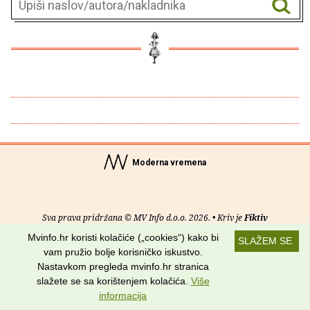
Moderna vremena
Sva prava pridržana © MV Info d.o.o. 2026. • Kriv je
Fiktiv
Mvinfo.hr koristi kolačiće („cookies“) kako bi
SLAŽEM SE
O nama
•
Pomoć
•
Uvjeti korištenja
•
RSS kanali
vam pružio bolje korisničko iskustvo.
Nastavkom pregleda mvinfo.hr stranica
Potraži nas na:
slažete se sa korištenjem kolačića.
Više
informacija