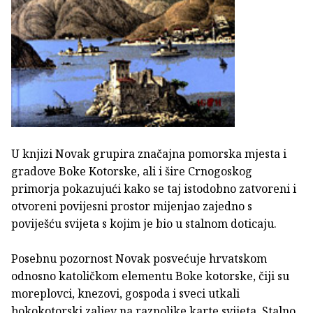
U knjizi Novak grupira značajna pomorska mjesta i
gradove Boke Kotorske, ali i šire Crnogoskog
primorja pokazujući kako se taj istodobno zatvoreni i
otvoreni povijesni prostor mijenjao zajedno s
poviješću svijeta s kojim je bio u stalnom doticaju.
Posebnu pozornost Novak posvećuje hrvatskom
odnosno katoličkom elementu Boke kotorske, čiji su
moreplovci, knezovi, gospoda i sveci utkali
bokokotorski zaljev na raznolike karte svijeta. Stalno