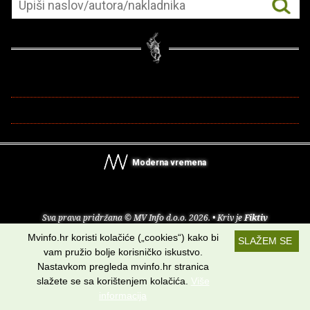
Moderna vremena
Sva prava pridržana © MV Info d.o.o. 2026. • Kriv je
Fiktiv
Mvinfo.hr koristi kolačiće („cookies“) kako bi
SLAŽEM SE
O nama
•
Pomoć
•
Uvjeti korištenja
•
RSS kanali
vam pružio bolje korisničko iskustvo.
Nastavkom pregleda mvinfo.hr stranica
Potraži nas na:
slažete se sa korištenjem kolačića.
Više
informacija