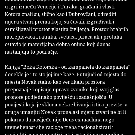
u igri između Venecije i Turaka, građani i vlasti
Kotora znali su, slično kao i Dubrovčani, odrediti
mjeru stvari prema kojoj su čuvali, izgrađivali i
osmišljavali prostor vlastita življenja. Prostor hrabrih
moreplovaca i ratnika, svetaca, pisaca ali i protuha
ostavio je materijalna dobra onima koji danas
nastanjuju to područje.
Knjiga "Boka Kotorska - od kampanela do kampanela"
donekle je i to što joj ime kaže. Putujući od mjesta do
mjesta Novak stalno kao vertikalu prostora
prepoznaje i opisuje upravo zvonike koji svoj glas
pronose podjednako poviješću i sadašnjošću. U
povijesti koja je sklona neka zbivanja istica previše, a
druga umanjiti Novak pronalazi mjeru stvari ne bi li
pokazao da nasljeđe nije Deus ex machina nego
utemeljenost čije razloge treba racionalizirati i
osvijetliti, a ne romantizirati i ostaviti nerazumljive