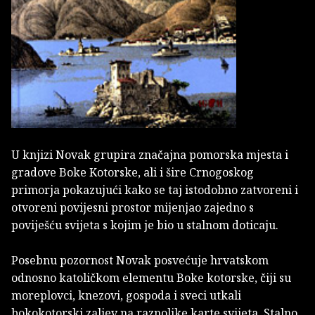
U knjizi Novak grupira značajna pomorska mjesta i
gradove Boke Kotorske, ali i šire Crnogoskog
primorja pokazujući kako se taj istodobno zatvoreni i
otvoreni povijesni prostor mijenjao zajedno s
poviješću svijeta s kojim je bio u stalnom doticaju.
Posebnu pozornost Novak posvećuje hrvatskom
odnosno katoličkom elementu Boke kotorske, čiji su
moreplovci, knezovi, gospoda i sveci utkali
bokokotorski zaljev na raznolike karte svijeta. Stalno