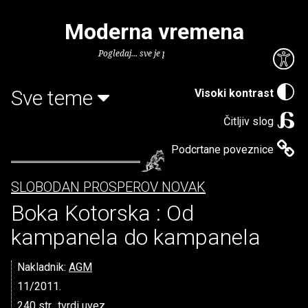
Moderna vremena
Pogledaj... sve je puno knjiga.
Sve teme
Visoki kontrast
Čitljiv slog
Podcrtane poveznice
SLOBODAN PROSPEROV NOVAK
Boka Kotorska : Od
kampanela do kampanela
Nakladnik:
AGM
11/2011.
240 str., tvrdi uvez