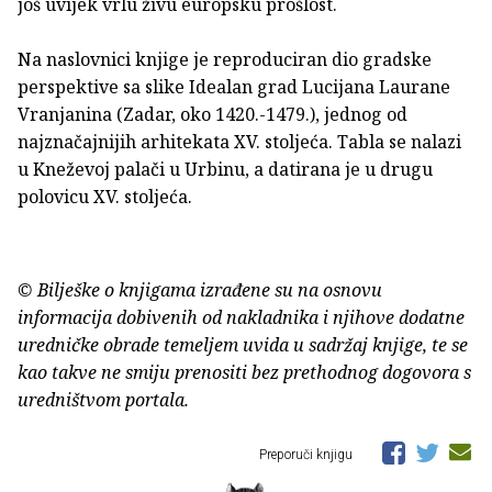
još uvijek vrlu živu europsku prošlost.
Na naslovnici knjige je reproduciran dio gradske
perspektive sa slike Idealan grad Lucijana Laurane
Vranjanina (Zadar, oko 1420.-1479.), jednog od
najznačajnijih arhitekata XV. stoljeća. Tabla se nalazi
u Kneževoj palači u Urbinu, a datirana je u drugu
polovicu XV. stoljeća.
© Bilješke o knjigama izrađene su na osnovu
informacija dobivenih od nakladnika i njihove dodatne
uredničke obrade temeljem uvida u sadržaj knjige, te se
kao takve ne smiju prenositi bez prethodnog dogovora s
uredništvom portala.
Preporuči knjigu