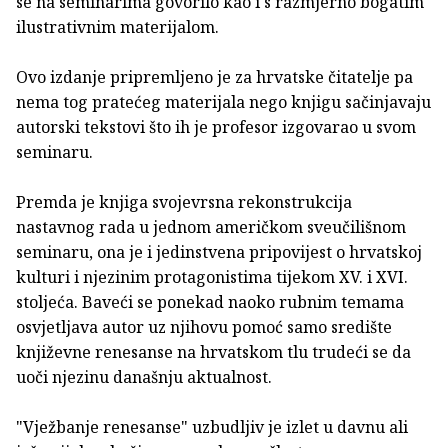
se na seminarima govorilo kao i s razmjerno bogatim
ilustrativnim materijalom.
Ovo izdanje pripremljeno je za hrvatske čitatelje pa
nema tog pratećeg materijala nego knjigu sačinjavaju
autorski tekstovi što ih je profesor izgovarao u svom
seminaru.
Premda je knjiga svojevrsna rekonstrukcija
nastavnog rada u jednom američkom sveučilišnom
seminaru, ona je i jedinstvena pripovijest o hrvatskoj
kulturi i njezinim protagonistima tijekom XV. i XVI.
stoljeća. Baveći se ponekad naoko rubnim temama
osvjetljava autor uz njihovu pomoć samo središte
književne renesanse na hrvatskom tlu trudeći se da
uoči njezinu današnju aktualnost.
"Vježbanje renesanse" uzbudljiv je izlet u davnu ali