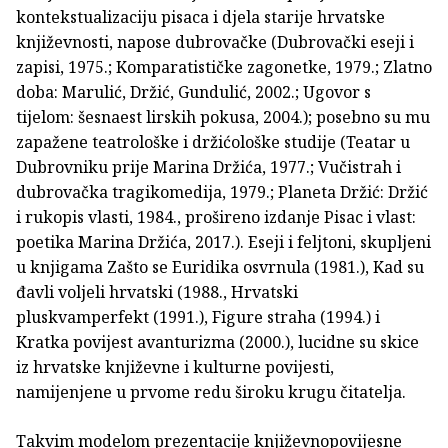
kontekstualizaciju pisaca i djela starije hrvatske
književnosti, napose dubrovačke (Dubrovački eseji i
zapisi, 1975.; Komparatističke zagonetke, 1979.; Zlatno
doba: Marulić, Držić, Gundulić, 2002.; Ugovor s
tijelom: šesnaest lirskih pokusa, 2004.); posebno su mu
zapažene teatrološke i držićološke studije (Teatar u
Dubrovniku prije Marina Držića, 1977.; Vučistrah i
dubrovačka tragikomedija, 1979.; Planeta Držić: Držić
i rukopis vlasti, 1984., prošireno izdanje Pisac i vlast:
poetika Marina Držića, 2017.). Eseji i feljtoni, skupljeni
u knjigama Zašto se Euridika osvrnula (1981.), Kad su
đavli voljeli hrvatski (1988., Hrvatski
pluskvamperfekt (1991.), Figure straha (1994.) i
Kratka povijest avanturizma (2000.), lucidne su skice
iz hrvatske književne i kulturne povijesti,
namijenjene u prvome redu široku krugu čitatelja.
Takvim modelom prezentacije književnopovijesne