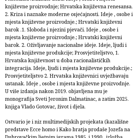
književne proizvodnje; Hrvatska književna renesansa.
2. Kriza i naznake moderne osjećajnosti. Ideje , osobe i
mjesta književne proizvodnje.; Hrvatski književni
barok .1. Sloboda i njezini pjevači. Ideje , osobe i
mjesta književne proizvodnje.; Hrvatski književni
barok. 2. Oživljavanje nacionalne ideje. Ideje, ljudi i
mjesta književne produkcije; Prosvjetiteljstvo, 1.
Hrvatska književnost u doba racionalističkih
integracija. Ideje, ljudi i mjesta književne produkcije.;
Prosvjetiteljstvo 2. Hrvatska književnici uvježbavaju
ustanak. Ideje , osobe i mjesta književne proizvodnje.
U više izdanja nakon 2019. objavljena mu je
monografija Sveti Jeronim Dalmatinac, a zatim 2025.
knjiga Vlado Gotovac, život i djela.
Ostvario je i niz multimedijskih projekata (kazališne
predstave Ecce homo i Kako bratja prodaše Jozefa na
Dubrovačkim ljetnim igrama 1985. i 1990., izložba