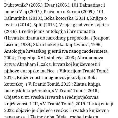
Dubrovnik? (2005.), Hvar (2006.), 101 Dalmatinac i
poneki Vlaj (2007.), Pričaj mi o Europi (2009.), 101
Dalmatinka (2010.), Boka kotorska (2011.), Knjiga o
teatru (2014.), Split (2015.), Vruja: grad vode i vjetra
(2016). Uredio je niz antologija i hrestomatija
(Hrvatska drama do narodnog preporoda, s Josipom
Liscem, 1984.; Stara bokeljska književnost, 1996.;
Antologija hrvatskog pjesništva ranog moderniteta,
2004.; Tragedije XVI. stoljeća, 2006.; Abrahamova
žrtva: Abraham i Izak u hrvatskoj književnosti i
njihove europske inačice, s Viktorijom Franić Tomić,
2015.; Književnost ranog novovjekovlja u Boki
kotorskoj, s V. Franić Tomić, 2015.; Zlatna knjiga
bokeljskih književnika, s V. Franić Tomić, 2016.;
Objavio u tri sveska Hrvatska srednjovjekovna
književnost, I–III, s V. Franić Tomić, 2019. U istoj ediciji
2022. objavio je sljedeće sveske: Hrvatska književna
renesansa .1.Zlatno doba. Ideje , osobe i mjesta