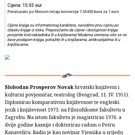
Cijena: 15.93 eur
Preračunato po fiksnom tečaju konverzije 7,53450 kuna za 1 euro
Cijene knjiga su informativnog karaktera, navodimo prvu cijenu po
izlasku knjige iz tiska. Preporučamo da cijene i dostupnost knjiga
provjerite kod nakladnika ili u knjižarama! Moderna vremena više se ne
bave prodajom knjiga, potražite ih u knjižarama, antikvarijatima ili u
knjižnicama.
Slobodan Prosperov Novak
hrvatski književni i
kulturni povjesničar, teatrolog (Beograd, 11. IV. 1951).
Diplomirao komparativnu književnost te engleski
jezik i književnost 1973. na Filozofskome fakultetu u
Zagrebu. Na istom fakultetu je magistrirao 1976. a
dvije godine kasnije i doktorirao radom o Petru
Kanaveliću. Radio je kao novinar Vjesnika u srijedu