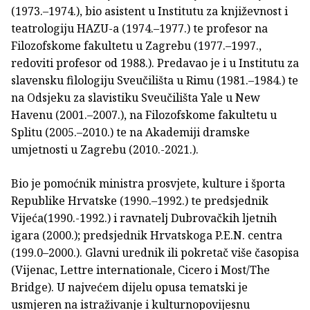
(1973.–1974.), bio asistent u Institutu za književnost i
teatrologiju HAZU-a (1974.–1977.) te profesor na
Filozofskome fakultetu u Zagrebu (1977.–1997.,
redoviti profesor od 1988.). Predavao je i u Institutu za
slavensku filologiju Sveučilišta u Rimu (1981.–1984.) te
na Odsjeku za slavistiku Sveučilišta Yale u New
Havenu (2001.–2007.), na Filozofskome fakultetu u
Splitu (2005.–2010.) te na Akademiji dramske
umjetnosti u Zagrebu (2010.-2021.).
Bio je pomoćnik ministra prosvjete, kulture i športa
Republike Hrvatske (1990.–1992.) te predsjednik
Vijeća(1990.-1992.) i ravnatelj Dubrovačkih ljetnih
igara (2000.); predsjednik Hrvatskoga P.E.N. centra
(199.0–2000.). Glavni urednik ili pokretač više časopisa
(Vijenac, Lettre internationale, Cicero i Most/The
Bridge). U najvećem dijelu opusa tematski je
usmjeren na istraživanje i kulturnopovijesnu