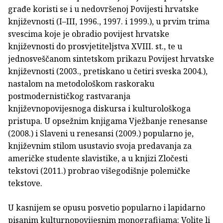
građe koristi se i u nedovršenoj Povijesti hrvatske
književnosti (I–III, 1996., 1997. i 1999.), u prvim trima
svescima koje je obradio povijest hrvatske
književnosti do prosvjetiteljstva XVIII. st., te u
jednosveščanom sintetskom prikazu Povijest hrvatske
književnosti (2003., pretiskano u četiri sveska 2004.),
nastalom na metodološkom raskoraku
postmodernističkog rastvaranja
književnopovijesnoga diskursa i kulturološkoga
pristupa. U opsežnim knjigama Vježbanje renesanse
(2008.) i Slaveni u renesansi (2009.) popularno je,
književnim stilom usustavio svoja predavanja za
američke studente slavistike, a u knjizi Zločesti
tekstovi (2011.) probrao višegodišnje polemičke
tekstove.
U kasnijem se opusu posvetio popularno i lapidarno
pisanim kulturnopovijesnim monografijama: Volite li