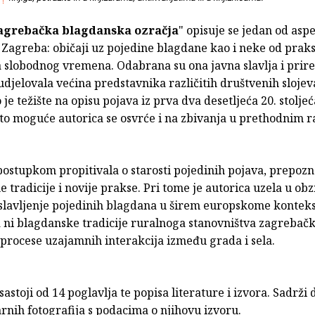
agrebačka blagdanska ozračja
" opisuje se jedan od asp
 Zagreba: običaji uz pojedine blagdane kao i neke od praks
 slobodnog vremena. Odabrana su ona javna slavlja i prir
udjelovala većina predstavnika različitih društvenih slojev
e težište na opisu pojava iz prva dva desetljeća 20. stoljeć
 to moguće autorica se osvrće i na zbivanja u prethodnim r
ostupkom propitivala o starosti pojedinih pojava, prepozn
ne tradicije i novije prakse. Pri tome je autorica uzela u obzi
 slavljenje pojedinih blagdana u širem europskome konteks
 ni blagdanske tradicije ruralnoga stanovništva zagrebačk
 procese uzajamnih interakcija između grada i sela.
sastoji od 14 poglavlja te popisa literature i izvora. Sadrži
nih fotografija s podacima o njihovu izvoru.