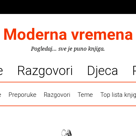
Moderna vremena
Pogledaj... sve je puno knjiga.
e
Razgovori
Djeca
e
Preporuke
Razgovori
Teme
Top lista knji