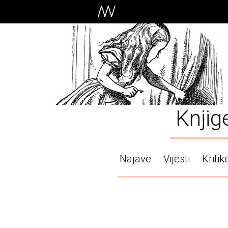
Knjig
Najave
Vijesti
Kritik