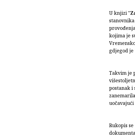
U knjizi "
Z
stanovnika
provođenja
kojima je s
Vremensko j
gdjegod je
Takvim je p
višestoljet
postanak i
zanemarila
uočavajući
Rukopis se 
dokumentar