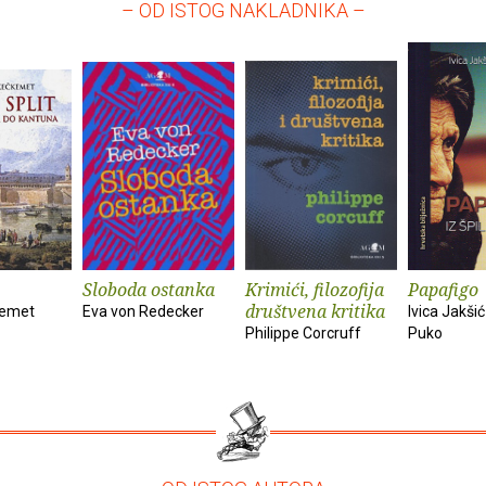
– OD ISTOG NAKLADNIKA –
Sloboda ostanka
Krimići, filozofija
Papafigo
društvena kritika
kemet
Eva von Redecker
Ivica Jakšić
Philippe Corcruff
Puko