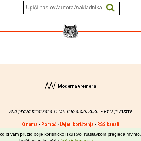
Moderna vremena
Sva prava pridržana © MV Info d.o.o. 2026. • Kriv je
Fiktiv
O nama
•
Pomoć
•
Uvjeti korištenja
•
RSS kanali
kako bi vam pružio bolje korisničko iskustvo. Nastavkom pregleda mvinfo.
korištenjem kolačića.
Više informacija