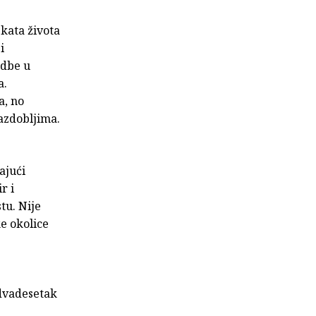
ekata života
i
edbe u
a.
a, no
azdobljima.
ajući
r i
tu. Nije
e okolice
 dvadesetak