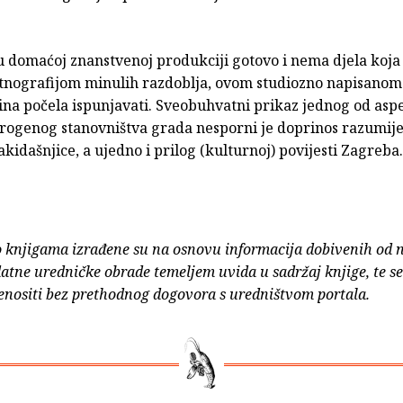
u domaćoj znanstvenoj produkciji gotovo i nema djela koja
nografijom minulih razdoblja, ovom studiozno napisanom
ina počela ispunjavati. Sveobuhvatni prikaz jednog od asp
erogenog stanovništva grada nesporni je doprinos razumij
kidašnjice, a ujedno i prilog (kulturnoj) povijesti Zagreba.
o knjigama izrađene su na osnovu informacija dobivenih od 
atne uredničke obrade temeljem uvida u sadržaj knjige, te s
enositi bez prethodnog dogovora s uredništvom portala.