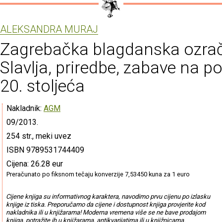
ALEKSANDRA MURAJ
Zagrebačka blagdanska ozračj
Slavlja, priredbe, zabave na p
20. stoljeća
Nakladnik:
AGM
09/2013.
254 str., meki uvez
ISBN 9789531744409
Cijena: 26.28 eur
Preračunato po fiksnom tečaju konverzije 7,53450 kuna za 1 euro
Cijene knjiga su informativnog karaktera, navodimo prvu cijenu po izlasku
knjige iz tiska. Preporučamo da cijene i dostupnost knjiga provjerite kod
nakladnika ili u knjižarama! Moderna vremena više se ne bave prodajom
knjiga, potražite ih u knjižarama, antikvarijatima ili u knjižnicama.