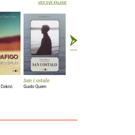
VIDI SVE KNJIGE
San i ostalo
Ja i moj brat
Samo sreć
drugo
 Čokrić
Guido Quien
Juan Mihovilovich
Hrvoje Hitr