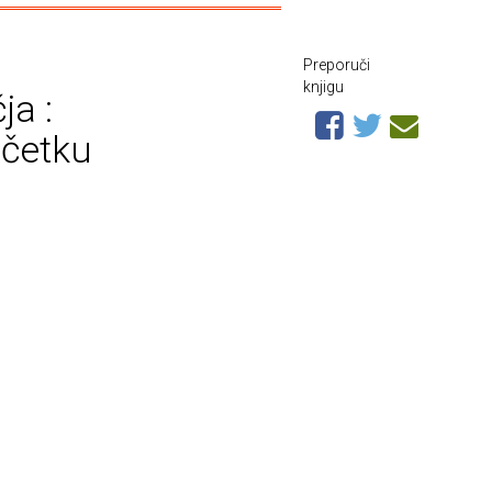
Preporuči
knjigu
a :
očetku