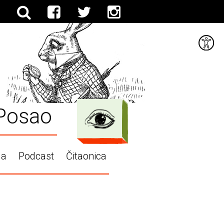
Posao
ga
Podcast
Čitaonica