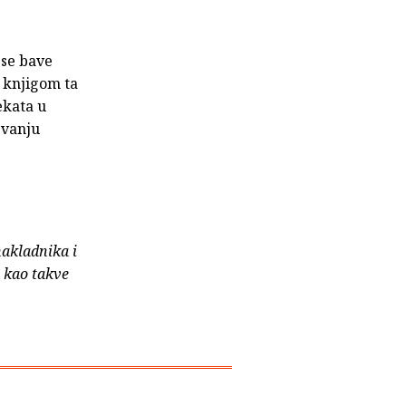
 se bave
 knjigom ta
ekata u
evanju
nakladnika i
e kao takve