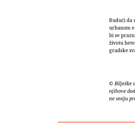
Budući da 
urbanom et
bi se prazn
životu het
gradske sva
© Bilješke 
njihove dod
ne smiju pr