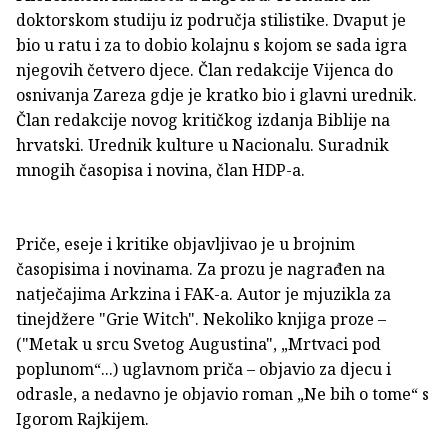
doktorskom studiju iz područja stilistike. Dvaput je
bio u ratu i za to dobio kolajnu s kojom se sada igra
njegovih četvero djece. Član redakcije Vijenca do
osnivanja Zareza gdje je kratko bio i glavni urednik.
Član redakcije novog kritičkog izdanja Biblije na
hrvatski. Urednik kulture u Nacionalu. Suradnik
mnogih časopisa i novina, član HDP-a.
Priče, eseje i kritike objavljivao je u brojnim
časopisima i novinama. Za prozu je nagrađen na
natječajima Arkzina i FAK-a. Autor je mjuzikla za
tinejdžere "Grie Witch". Nekoliko knjiga proze –
("Metak u srcu Svetog Augustina", „Mrtvaci pod
poplunom“...) uglavnom priča – objavio za djecu i
odrasle, a nedavno je objavio roman „Ne bih o tome“ s
Igorom Rajkijem.