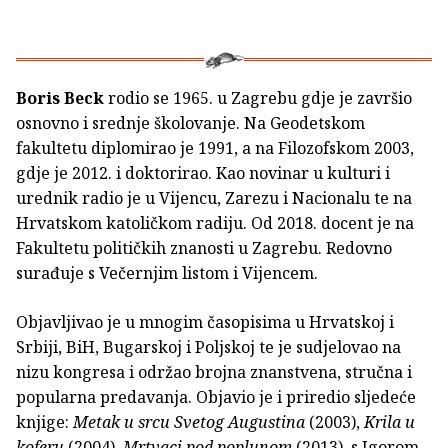
Boris Beck
rodio se 1965. u Zagrebu gdje je završio
osnovno i srednje školovanje. Na Geodetskom
fakultetu diplomirao je 1991, a na Filozofskom 2003,
gdje je 2012. i doktorirao. Kao novinar u kulturi i
urednik radio je u Vijencu, Zarezu i Nacionalu te na
Hrvatskom katoličkom radiju. Od 2018. docent je na
Fakultetu političkih znanosti u Zagrebu. Redovno
surađuje s Večernjim listom i Vijencem.
Objavljivao je u mnogim časopisima u Hrvatskoj i
Srbiji, BiH, Bugarskoj i Poljskoj te je sudjelovao na
nizu kongresa i održao brojna znanstvena, stručna i
popularna predavanja. Objavio je i priredio sljedeće
knjige:
Metak u srcu Svetog Augustina
(2003),
Krila u
koferu
(2004),
Mrtvaci pod poplunom
(2013), s Igorom