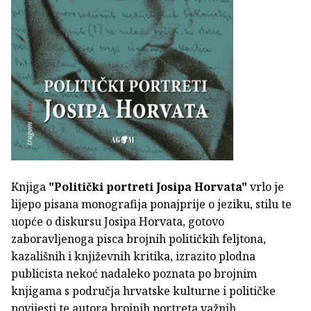
Knjiga
"Politički portreti Josipa Horvata"
vrlo je
lijepo pisana monografija ponajprije o jeziku, stilu te
uopće o diskursu Josipa Horvata, gotovo
zaboravljenoga pisca brojnih političkih feljtona,
kazališnih i književnih kritika, izrazito plodna
publicista nekoć nadaleko poznata po brojnim
knjigama s područja hrvatske kulturne i političke
povijesti te autora brojnih portreta važnih