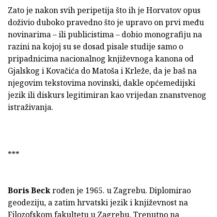
Zato je nakon svih peripetija što ih je Horvatov opus
doživio duboko pravedno što je upravo on prvi među
novinarima – ili publicistima – dobio monografiju na
razini na kojoj su se dosad pisale studije samo o
pripadnicima nacionalnog književnoga kanona od
Gjalskog i Kovačića do Matoša i Krleže, da je baš na
njegovim tekstovima novinski, dakle općemedijski
jezik ili diskurs legitimiran kao vrijedan znanstvenog
istraživanja.
***
Boris Beck
rođen je 1965. u Zagrebu. Diplomirao
geodeziju, a zatim hrvatski jezik i književnost na
Filozofskom fakultetu u Zagrebu. Trenutno na