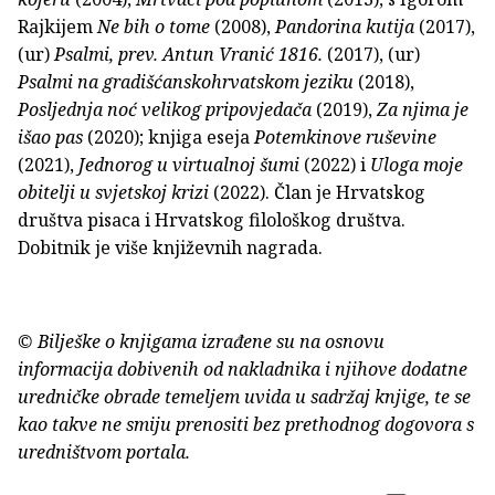
Rajkijem
Ne bih o tome
(2008),
Pandorina kutija
(2017),
(ur)
Psalmi, prev. Antun Vranić 1816.
(2017), (ur)
Psalmi na gradišćanskohrvatskom jeziku
(2018),
Posljednja noć velikog pripovjedača
(2019),
Za njima je
išao pas
(2020); knjiga eseja
Potemkinove ruševine
(2021),
Jednorog u virtualnoj šumi
(2022) i
Uloga moje
obitelji u svjetskoj krizi
(2022). Član je Hrvatskog
društva pisaca i Hrvatskog filološkog društva.
Dobitnik je više književnih nagrada.
© Bilješke o knjigama izrađene su na osnovu
informacija dobivenih od nakladnika i njihove dodatne
uredničke obrade temeljem uvida u sadržaj knjige, te se
kao takve ne smiju prenositi bez prethodnog dogovora s
uredništvom portala.