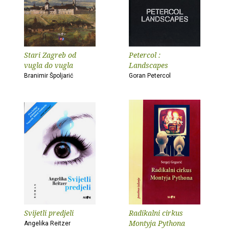
Stari Zagreb od
Petercol :
vugla do vugla
Landscapes
Branimir Špoljarić
Goran Petercol
Svijetli predjeli
Radikalni cirkus
Montyja Pythona
Angelika Reitzer