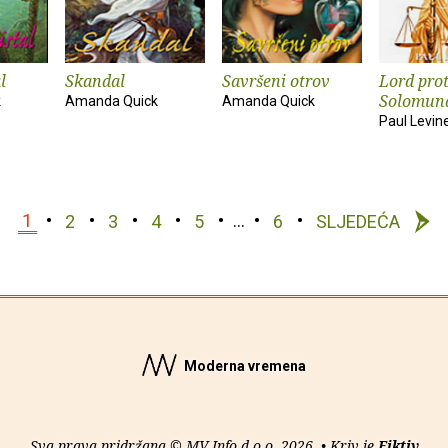
l
Skandal
Savršeni otrov
Lord prot
Solomun
k
Amanda Quick
Amanda Quick
Paul Levin
1
2
3
4
5
…
6
SLJEDEĆA
Moderna vremena
Sva prava pridržana © MV Info d.o.o. 2026. • Kriv je
Fiktiv