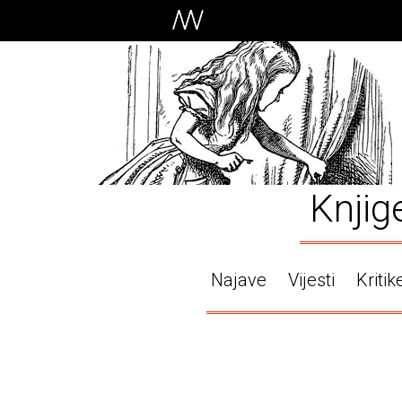
Knjig
Najave
Vijesti
Kritik