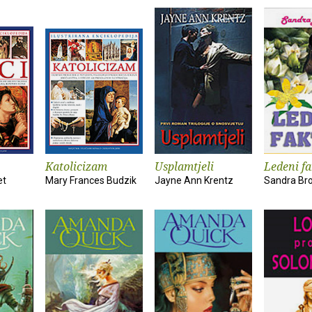
Katolicizam
Usplamtjeli
Ledeni fa
et
Mary Frances Budzik
Jayne Ann Krentz
Sandra Br