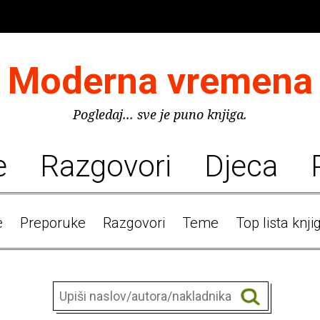
Moderna vremena
Pogledaj... sve je puno knjiga.
e
Razgovori
Djeca
e
Preporuke
Razgovori
Teme
Top lista knji