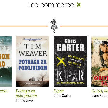
×
Leo-commerce
estao
Potraga za
Kipar
Obiteljsk
pokojnikom
Chris Carter
Jane Feat
Tim Weaver