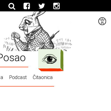
Posao
ga
Podcast
Čitaonica