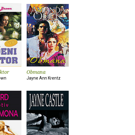
ktor
Obmana
own
Jayne Ann Krentz