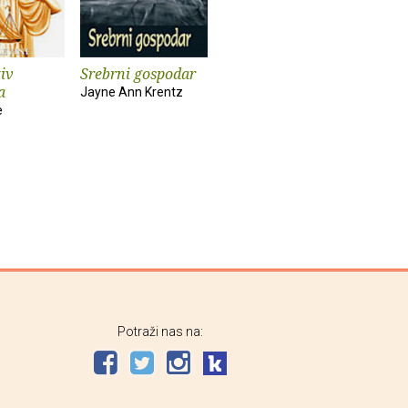
iv
Srebrni gospodar
a
Jayne Ann Krentz
e
Potraži nas na: