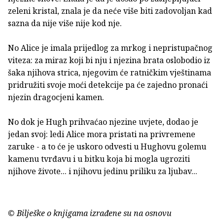
zeleni kristal, znala je da neće više biti zadovoljan kad
sazna da nije više nije kod nje.
No Alice je imala prijedlog za mrkog i nepristupačnog
viteza: za miraz koji bi nju i njezina brata oslobodio iz
šaka njihova strica, njegovim će ratničkim vještinama
pridružiti svoje moći detekcije pa će zajedno pronaći
njezin dragocjeni kamen.
No dok je Hugh prihvaćao njezine uvjete, dodao je
jedan svoj: ledi Alice mora pristati na privremene
zaruke - a to će je uskoro odvesti u Hughovu golemu
kamenu tvrđavu i u bitku koja bi mogla ugroziti
njihove živote... i njihovu jedinu priliku za ljubav...
© Bilješke o knjigama izrađene su na osnovu