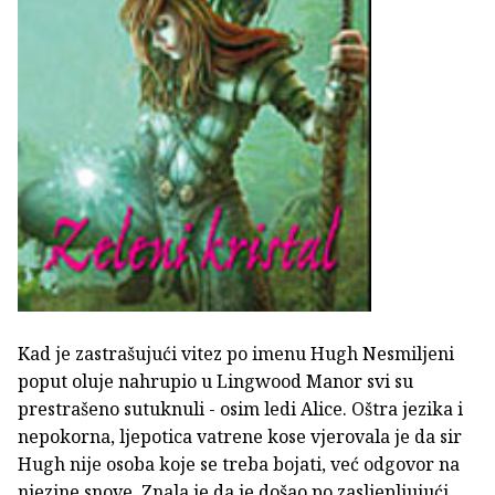
Kad je zastrašujući vitez po imenu Hugh Nesmiljeni
poput oluje nahrupio u Lingwood Manor svi su
prestrašeno sutuknuli - osim ledi Alice. Oštra jezika i
nepokorna, ljepotica vatrene kose vjerovala je da sir
Hugh nije osoba koje se treba bojati, već odgovor na
njezine snove. Znala je da je došao po zasljepljujući