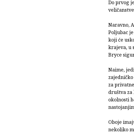
Do prvog je
veličanstve
Naravno, A
Poljubac je
koji će usk
krajeva, u 
Bryce sigu
Naime, jed
zajedničko
za privatn
društva za 
okolnosti b
nastojanjim
Oboje imaju
nekoliko mj