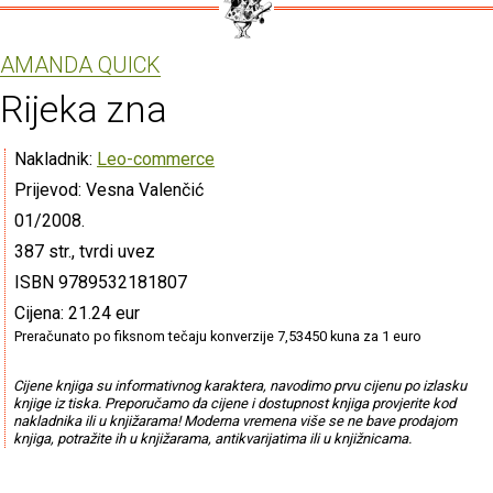
AMANDA QUICK
Rijeka zna
Nakladnik:
Leo-commerce
Prijevod: Vesna Valenčić
01/2008.
387 str., tvrdi uvez
ISBN 9789532181807
Cijena: 21.24 eur
Preračunato po fiksnom tečaju konverzije 7,53450 kuna za 1 euro
Cijene knjiga su informativnog karaktera, navodimo prvu cijenu po izlasku
knjige iz tiska. Preporučamo da cijene i dostupnost knjiga provjerite kod
nakladnika ili u knjižarama! Moderna vremena više se ne bave prodajom
knjiga, potražite ih u knjižarama, antikvarijatima ili u knjižnicama.