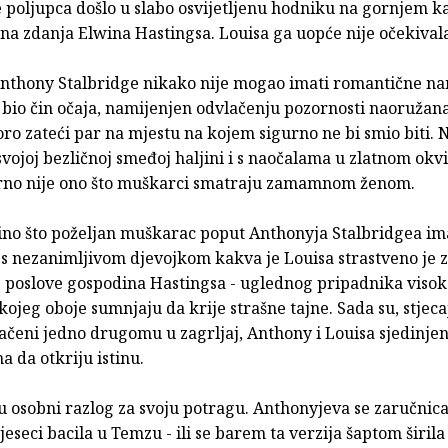
 poljupca došlo u slabo osvijetljenu hodniku na gornjem k
na zdanja Elwina Hastingsa. Louisa ga uopće nije očekivala
nthony Stalbridge nikako nije mogao imati romantične na
 bio čin očaja, namijenjen odvlačenju pozornosti naoružan
oro zateći par na mjestu na kojem sigurno ne bi smio biti. 
svojoj bezličnoj smeđoj haljini i s naočalama u zlatnom okv
rno nije ono što muškarci smatraju zamamnom ženom.
ino što poželjan muškarac poput Anthonyja Stalbridgea im
 s nezanimljivom djevojkom kakva je Louisa strastveno je
e poslove gospodina Hastingsa - uglednog pripadnika viso
kojeg oboje sumnjaju da krije strašne tajne. Sada su, stjec
ačeni jedno drugomu u zagrljaj, Anthony i Louisa sjedinjen
a da otkriju istinu.
 osobni razlog za svoju potragu. Anthonyjeva se zaručnica
eseci bacila u Temzu - ili se barem ta verzija šaptom širila