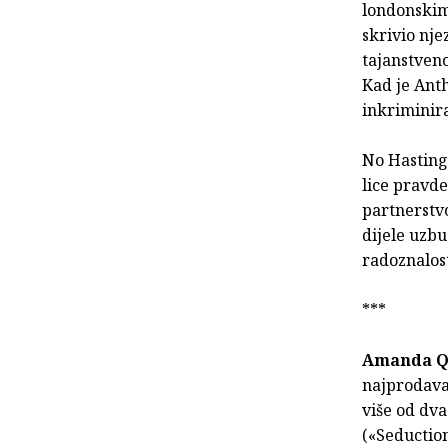
londonskim
skrivio nje
tajanstveno
Kad je Anth
inkriminira
No Hastings
lice pravde
partnerstvo
dijele uzb
radoznalos
***
Amanda Q
najprodava
više od dva
(«Seduction