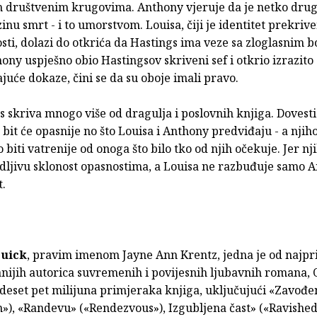
 društvenim krugovima. Anthony vjeruje da je netko dru
zinu smrt - i to umorstvom. Louisa, čiji je identitet prekriv
sti, dolazi do otkrića da Hastings ima veze sa zloglasnim 
ony uspješno obio Hastingsov skriveni sef i otkrio izrazito
juće dokaze, čini se da su oboje imali pravo.
 skriva mnogo više od dragulja i poslovnih knjiga. Dovest
 bit će opasnije no što Louisa i Anthony predviđaju - a njih
 biti vatrenije od onoga što bilo tko od njih očekuje. Jer nj
udljivu sklonost opasnostima, a Louisa ne razbuđuje samo 
t.
uick
, pravim imenom Jayne Ann Krentz, jedna je od najpriz
nijih autorica suvremenih i povijesnih ljubavnih romana, O
deset pet milijuna primjeraka knjiga, uključujući «Zavođe
»), «Randevu» («Rendezvous»), Izgubljena čast» («Ravished