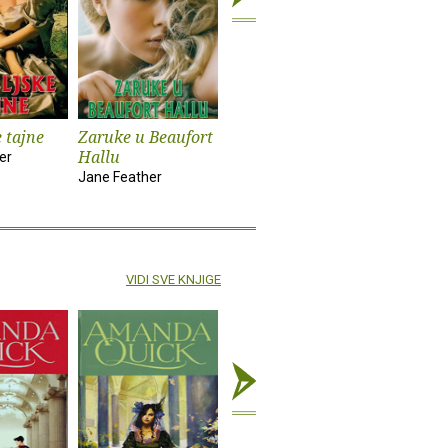
e tajne
Zaruke u Beaufort
Nabujak
Sveci
Hallu
er
Asli Perker
Eduardo P
Jane Feather
VIDI SVE KNJIGE