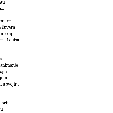
atu
...
mjere.
a čuvara
Na kraju
iru, Louisa
a
 zanimanje
koga
ajem
i u svojim
 prije
 u