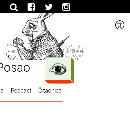
Posao
ga
Podcast
Čitaonica