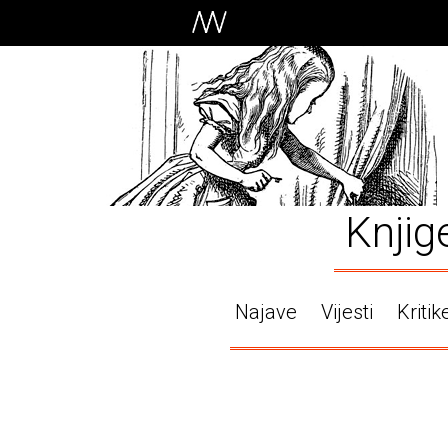
Knjig
Najave
Vijesti
Kritik