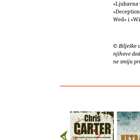
«Ljubavna v
«Deception»
Wed» i «Wi
© Bilješke 
njihove dod
ne smiju pr