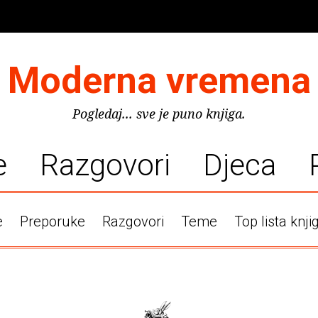
Moderna vremena
Pogledaj... sve je puno knjiga.
e
Razgovori
Djeca
e
Preporuke
Razgovori
Teme
Top lista knji