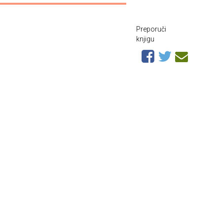
Preporuči
knjigu