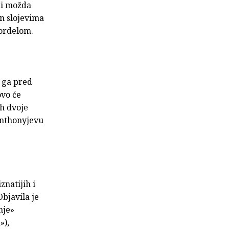
gi možda
en slojevima
bordelom.
i ga pred
ovo će
ih dvoje
Anthonyjevu
natijih i
bjavila je
nje»
»),