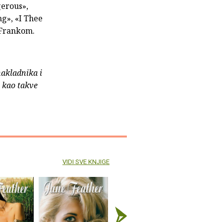
gerous»,
ng», «I Thee
 Frankom.
nakladnika i
e kao takve
VIDI SVE KNJIGE