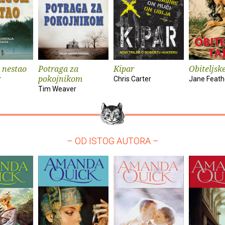
 nestao
Potraga za
Kipar
Obiteljsk
pokojnikom
r
Chris Carter
Jane Feath
Tim Weaver
– OD ISTOG AUTORA –