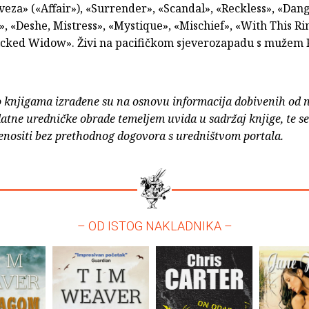
eza» («Affair»), «Surrender», «Scandal», «Reckless», «Dan
, «Deshe, Mistress», «Mystique», «Mischief», «With This Ri
cked Widow». Živi na pacifičkom sjeverozapadu s mužem
o knjigama izrađene su na osnovu informacija dobivenih od 
atne uredničke obrade temeljem uvida u sadržaj knjige, te s
enositi bez prethodnog dogovora s uredništvom portala.
– OD ISTOG NAKLADNIKA –