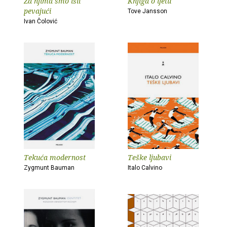
Za njima smo išli
Knjiga o ljetu
pevajući
Tove Jansson
Ivan Čolović
Tekuća modernost
Teške ljubavi
Zygmunt Bauman
Italo Calvino