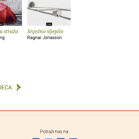
a straža
Snježno sljepilo
ing
Ragnar Jónasson
DEĆA
Potraži nas na: