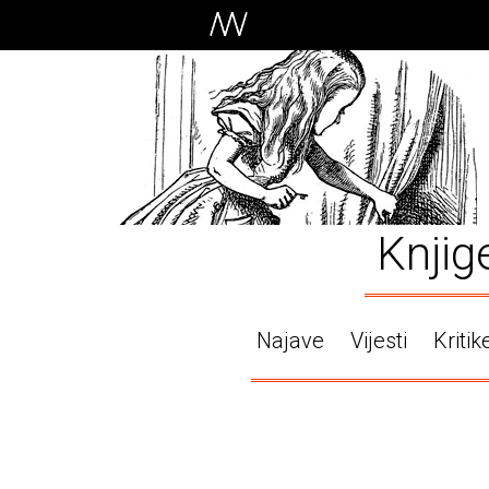
Knjig
Najave
Vijesti
Kritik