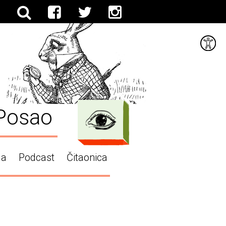
Posao
ga
Podcast
Čitaonica