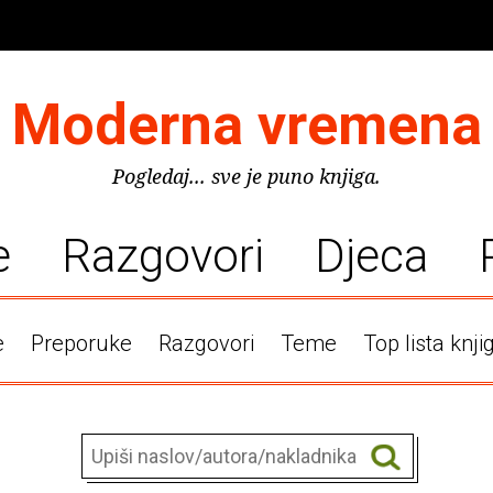
Moderna vremena
Pogledaj... sve je puno knjiga.
e
Razgovori
Djeca
e
Preporuke
Razgovori
Teme
Top lista knji