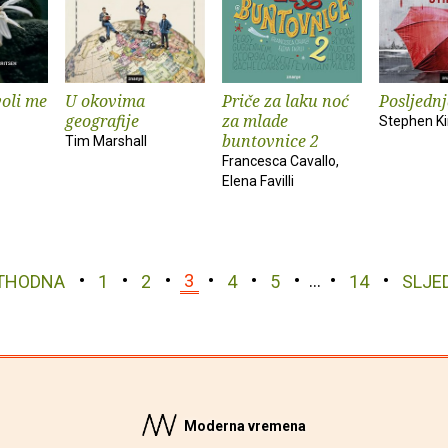
voli me
U okovima
Priče za laku noć
Posljednj
geografije
za mlade
Stephen K
buntovnice 2
Tim Marshall
Francesca Cavallo,
Elena Favilli
THODNA
1
2
3
4
5
…
14
SLJE
Moderna vremena