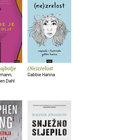
najbolje
(Ne)zrelost
hmann,
Gabbie Hanna
ken Dahl