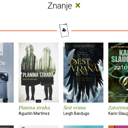
×
Znanje
Planina straha
Šest vrana
Zatočena
Agustín Martínez
Leigh Bardugo
Karin Slau