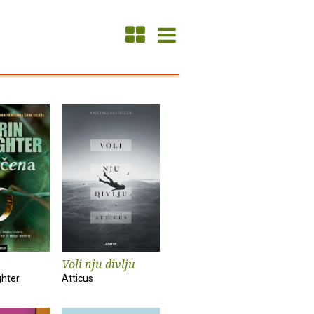
Voli nju divlju
ghter
Atticus