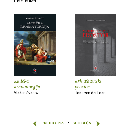
Lucie Joubert
Antička
Arhitektonski
dramaturgija
prostor
Vladan Švacov
Hans van der Laan
PRETHODNA
SLJEDEĆA