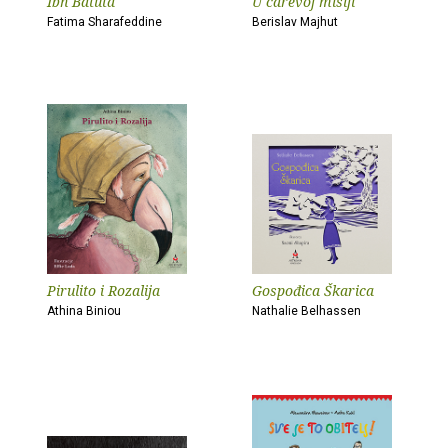
Ibn Batuta
U carevoj misiji
Fatima Sharafeddine
Berislav Majhut
Pirulito i Rozalija
Gospođica Škarica
Athina Biniou
Nathalie Belhassen