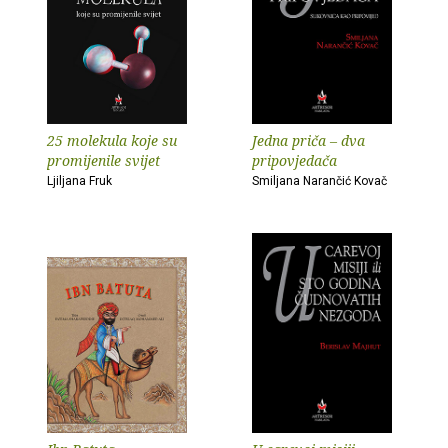
25 molekula koje su
Jedna priča – dva
promijenile svijet
pripovjedača
Ljiljana Fruk
Smiljana Narančić Kovač