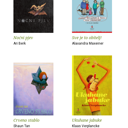
Noćni pjev
Sve je to obitelj!
Ari Berk
Alaxandra Maxeiner
Crveno stablo
Ukuhane jabuke
Shaun Tan
Klaas Verplancke