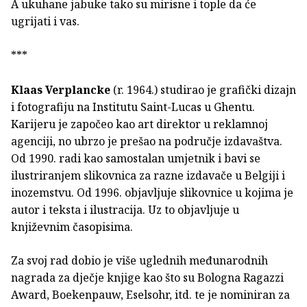
A ukuhane jabuke tako su mirisne i tople da će
ugrijati i vas.
***
Klaas Verplancke
(r. 1964.) studirao je grafički dizajn
i fotografiju na Institutu Saint-Lucas u Ghentu.
Karijeru je započeo kao art direktor u reklamnoj
agenciji, no ubrzo je prešao na područje izdavaštva.
Od 1990. radi kao samostalan umjetnik i bavi se
ilustriranjem slikovnica za razne izdavače u Belgiji i
inozemstvu. Od 1996. objavljuje slikovnice u kojima je
autor i teksta i ilustracija. Uz to objavljuje u
književnim časopisima.
Za svoj rad dobio je više uglednih međunarodnih
nagrada za dječje knjige kao što su Bologna Ragazzi
Award, Boekenpauw, Eselsohr, itd. te je nominiran za