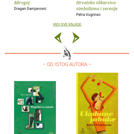
Mirogoj
Hrvatsko slikarstvo
simbolizma i secesije
Dragan Damjanović
Petra Vugrinec
VIDI SVE KNJIGE
– OD ISTOG AUTORA –