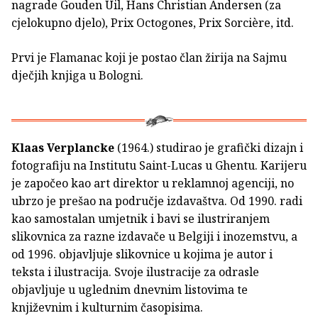
nagrade Gouden Uil, Hans Christian Andersen (za
cjelokupno djelo), Prix Octogones, Prix Sorcière, itd.
Prvi je Flamanac koji je postao član žirija na Sajmu
dječjih knjiga u Bologni.
Klaas Verplancke
(1964.) studirao je grafički dizajn i
fotografiju na Institutu Saint-Lucas u Ghentu. Karijeru
je započeo kao art direktor u reklamnoj agenciji, no
ubrzo je prešao na područje izdavaštva. Od 1990. radi
kao samostalan umjetnik i bavi se ilustriranjem
slikovnica za razne izdavače u Belgiji i inozemstvu, a
od 1996. objavljuje slikovnice u kojima je autor i
teksta i ilustracija. Svoje ilustracije za odrasle
objavljuje u uglednim dnevnim listovima te
književnim i kulturnim časopisima.