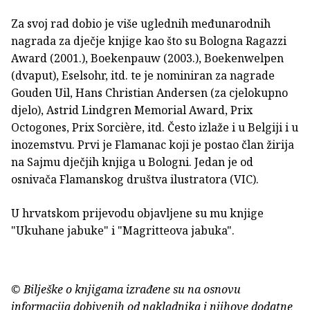
Za svoj rad dobio je više uglednih međunarodnih
nagrada za dječje knjige kao što su Bologna Ragazzi
Award (2001.), Boekenpauw (2003.), Boekenwelpen
(dvaput), Eselsohr, itd. te je nominiran za nagrade
Gouden Uil, Hans Christian Andersen (za cjelokupno
djelo), Astrid Lindgren Memorial Award, Prix
Octogones, Prix Sorcière, itd. Često izlaže i u Belgiji i u
inozemstvu. Prvi je Flamanac koji je postao član žirija
na Sajmu dječjih knjiga u Bologni. Jedan je od
osnivača Flamanskog društva ilustratora (VIC).
U hrvatskom prijevodu objavljene su mu knjige
"Ukuhane jabuke" i "Magritteova jabuka".
© Bilješke o knjigama izrađene su na osnovu
informacija dobivenih od nakladnika i njihove dodatne