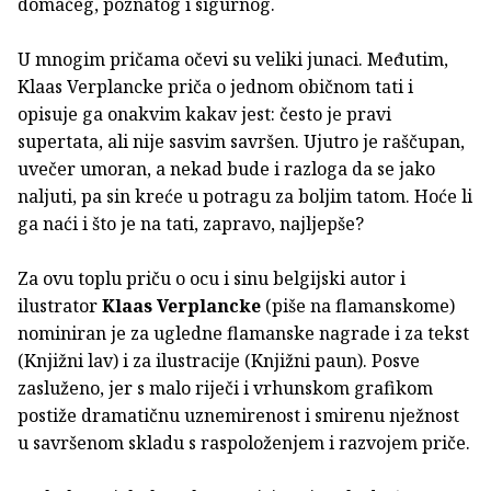
domaćeg, poznatog i sigurnog.
U mnogim pričama očevi su veliki junaci. Međutim,
Klaas Verplancke priča o jednom običnom tati i
opisuje ga onakvim kakav jest: često je pravi
supertata, ali nije sasvim savršen. Ujutro je raščupan,
uvečer umoran, a nekad bude i razloga da se jako
naljuti, pa sin kreće u potragu za boljim tatom. Hoće li
ga naći i što je na tati, zapravo, najljepše?
Za ovu toplu priču o ocu i sinu belgijski autor i
ilustrator
Klaas Verplancke
(piše na flamanskome)
nominiran je za ugledne flamanske nagrade i za tekst
(Knjižni lav) i za ilustracije (Knjižni paun). Posve
zasluženo, jer s malo riječi i vrhunskom grafikom
postiže dramatičnu uznemirenost i smirenu nježnost
u savršenom skladu s raspoloženjem i razvojem priče.