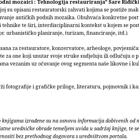
odni mozaici : Tehnologija restauriranja"
Sare Riđičk
joj su opisani restauratorski zahvati kojima se postiže ma
očuvanje antičkih podnih mozaika. Obuhvaća konkretne pos
i tehnike te širi, interdisciplinarni kontekst u kojem se pos
pr. urbanističko planiranje, turizam, financiranje, itd.).
isana za restauratore, konzervatore, arheologe, povjesniča
te za one koji unutar svoje struke sudjeluju ili odlučuju o
ama vezanim uz očuvanje ovog segmenta naše likovne i ku
ži fotografije i grafičke priloge, literaturu, pojmovnik i ka
o knjigama izrađene su na osnovu informacija dobivenih od 
atne uredničke obrade temeljem uvida u sadržaj knjige, te s
enositi bez prethodnog dogovora s uredništvom portala.