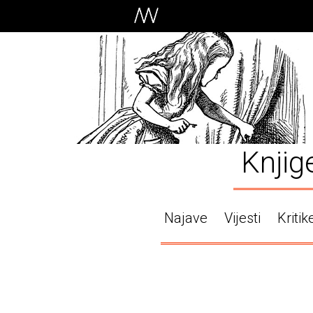
Knjig
Najave
Vijesti
Kritik