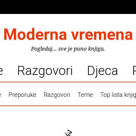
Moderna vremena
Pogledaj... sve je puno knjiga.
e
Razgovori
Djeca
e
Preporuke
Razgovori
Teme
Top lista knji