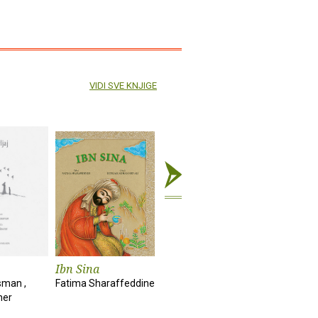
VIDI SVE KNJIGE
Ibn Sina
Sve je to slasno!
Magritte
jabuka
sman ,
Fatima Sharaffeddine
Anke Kuhl, Alaxandra
ner
Maxeiner
Klaas Verp