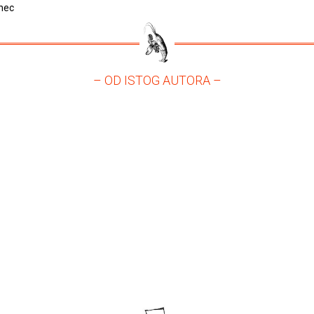
nec
– OD ISTOG AUTORA –