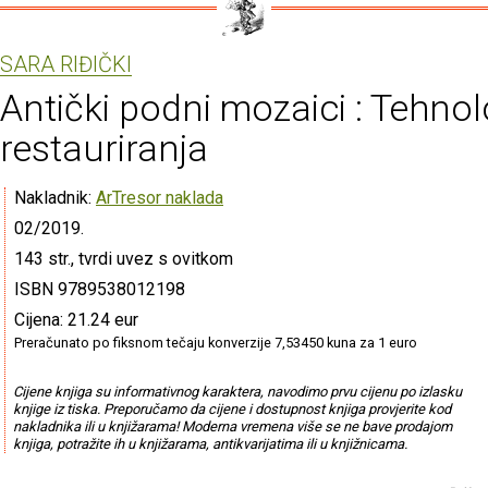
SARA RIĐIČKI
Antički podni mozaici : Tehnol
restauriranja
Nakladnik:
ArTresor naklada
02/2019.
143 str., tvrdi uvez s ovitkom
ISBN 9789538012198
Cijena: 21.24 eur
Preračunato po fiksnom tečaju konverzije 7,53450 kuna za 1 euro
Cijene knjiga su informativnog karaktera, navodimo prvu cijenu po izlasku
knjige iz tiska. Preporučamo da cijene i dostupnost knjiga provjerite kod
nakladnika ili u knjižarama! Moderna vremena više se ne bave prodajom
knjiga, potražite ih u knjižarama, antikvarijatima ili u knjižnicama.