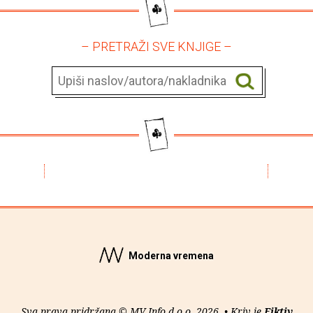
– PRETRAŽI SVE KNJIGE –
Moderna vremena
Sva prava pridržana © MV Info d.o.o. 2026. • Kriv je
Fiktiv