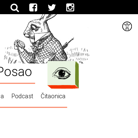
Posao
ga
Podcast
Čitaonica