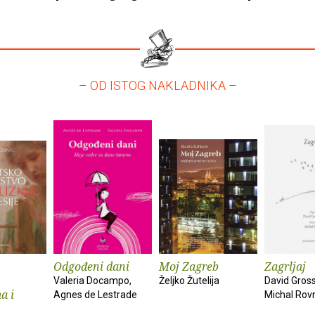
– OD ISTOG NAKLADNIKA –
Odgođeni dani
Moj Zagreb
Zagrljaj
Valeria Docampo,
Željko Žutelija
David Gros
a i
Agnes de Lestrade
Michal Rov