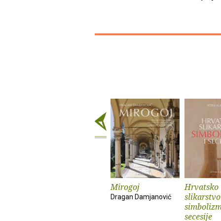
Mirogoj
Hrvatsko
slikarstvo
Dragan Damjanović
simbolizm
secesije