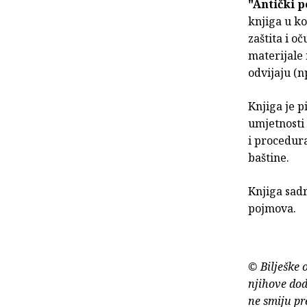
"Antički p
knjiga u ko
zaštita i 
materijale 
odvijaju (n
Knjiga je p
umjetnosti 
i procedur
baštine.
Knjiga sadr
pojmova.
© Bilješke 
njihove dod
ne smiju pr