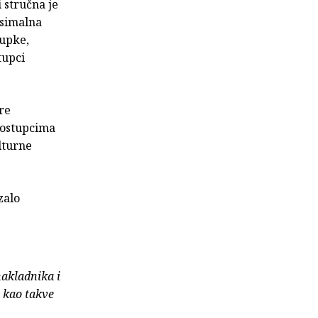
i
stručna je
ksimalna
tupke,
tupci
re
 postupcima
lturne
zalo
nakladnika i
e kao takve