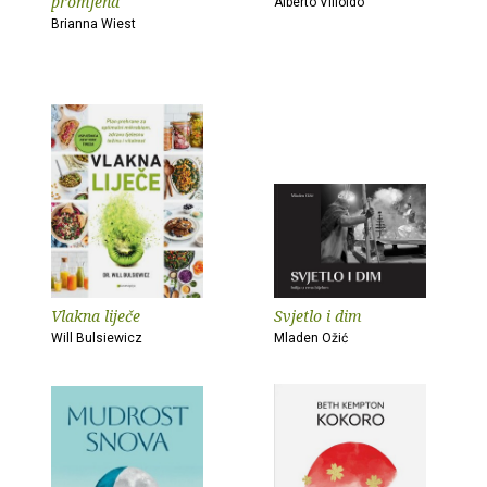
promjena
Alberto Villoldo
Brianna Wiest
Vlakna liječe
Svjetlo i dim
Will Bulsiewicz
Mladen Ožić