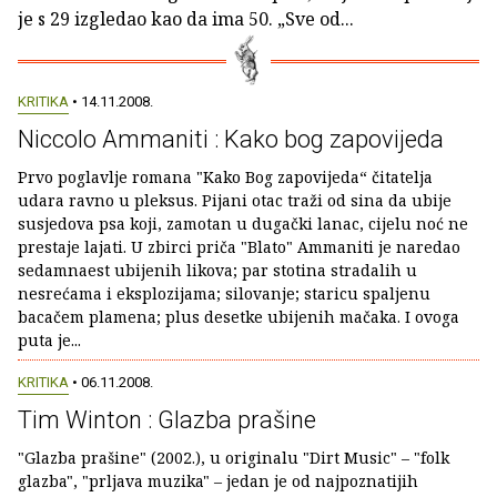
je s 29 izgledao kao da ima 50. „Sve od...
KRITIKA
• 14.11.2008.
Niccolo Ammaniti : Kako bog zapovijeda
Prvo poglavlje romana "Kako Bog zapovijeda“ čitatelja
udara ravno u pleksus. Pijani otac traži od sina da ubije
susjedova psa koji, zamotan u dugački lanac, cijelu noć ne
prestaje lajati. U zbirci priča "Blato" Ammaniti je naredao
sedamnaest ubijenih likova; par stotina stradalih u
nesrećama i eksplozijama; silovanje; staricu spaljenu
bacačem plamena; plus desetke ubijenih mačaka. I ovoga
puta je...
KRITIKA
• 06.11.2008.
Tim Winton : Glazba prašine
"Glazba prašine" (2002.), u originalu "Dirt Music" – "folk
glazba", "prljava muzika" – jedan je od najpoznatijih