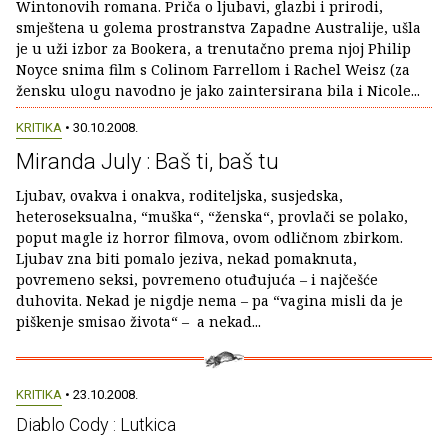
Wintonovih romana. Priča o ljubavi, glazbi i prirodi,
smještena u golema prostranstva Zapadne Australije, ušla
je u uži izbor za Bookera, a trenutačno prema njoj Philip
Noyce snima film s Colinom Farrellom i Rachel Weisz (za
žensku ulogu navodno je jako zaintersirana bila i Nicole...
KRITIKA
• 30.10.2008.
Miranda July : Baš ti, baš tu
Ljubav, ovakva i onakva, roditeljska, susjedska,
heteroseksualna, “muška“, “ženska“, provlači se polako,
poput magle iz horror filmova, ovom odličnom zbirkom.
Ljubav zna biti pomalo jeziva, nekad pomaknuta,
povremeno seksi, povremeno otuđujuća – i najčešće
duhovita. Nekad je nigdje nema – pa “vagina misli da je
piškenje smisao života“ – a nekad...
KRITIKA
• 23.10.2008.
Diablo Cody : Lutkica