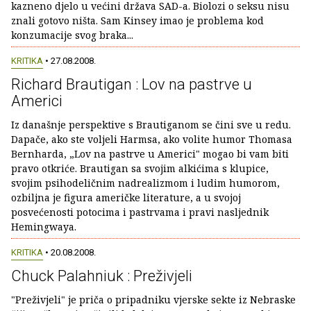
kazneno djelo u većini država SAD-a. Biolozi o seksu nisu
znali gotovo ništa. Sam Kinsey imao je problema kod
konzumacije svog braka...
KRITIKA
• 27.08.2008.
Richard Brautigan : Lov na pastrve u
Americi
Iz današnje perspektive s Brautiganom se čini sve u redu.
Dapače, ako ste voljeli Harmsa, ako volite humor Thomasa
Bernharda, „Lov na pastrve u Americi" mogao bi vam biti
pravo otkriće. Brautigan sa svojim alkićima s klupice,
svojim psihodeličnim nadrealizmom i ludim humorom,
ozbiljna je figura američke literature, a u svojoj
posvećenosti potocima i pastrvama i pravi nasljednik
Hemingwaya.
KRITIKA
• 20.08.2008.
Chuck Palahniuk : Preživjeli
"Preživjeli" je priča o pripadniku vjerske sekte iz Nebraske