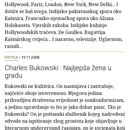
Hollywood, Pariz, London, New York, New Delhi... I
dotiče se baš svega. Indijsko-pakistanskog spora oko
Kašmira. Francusko-njemačkog spora oko Alzasa.
Holokausta. Vjerskih sukoba. Indijske kuhinje.
Hollywoodskih tračeva. De Gaullea. Bugattija.
Kašmirskog cvijeća... I naravno, televizije. Uglavnom,
raznih...
KRITIKA
• 19.11.2008.
Charles Bukowski : Najljepša žena u
gradu
Bukowski ne kultivira. On nasmijava i zastrašuje,
najčešće oboje istovremeno. Njegova jedina
prihvatljiva društvena vrijednost je nonkonformizam,
a jedino opravdanje to što je jako dobar pisac. Tko je
Bukowski? On je poštanski službenik kojeg nadređeni
odvode na ispitivanje zbog prostota koje objavljuje u
literarnom underground časopisu, on je sociopata koji