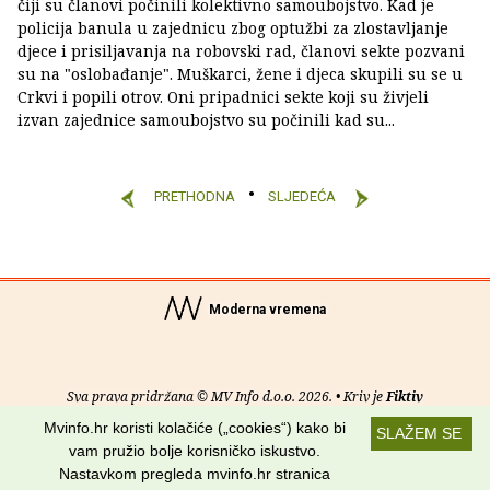
čiji su članovi počinili kolektivno samoubojstvo. Kad je
policija banula u zajednicu zbog optužbi za zlostavljanje
djece i prisiljavanja na robovski rad, članovi sekte pozvani
su na "oslobađanje". Muškarci, žene i djeca skupili su se u
Crkvi i popili otrov. Oni pripadnici sekte koji su živjeli
izvan zajednice samoubojstvo su počinili kad su...
PRETHODNA
SLJEDEĆA
Moderna vremena
Sva prava pridržana © MV Info d.o.o. 2026. • Kriv je
Fiktiv
Mvinfo.hr koristi kolačiće („cookies“) kako bi
SLAŽEM SE
O nama
•
Pomoć
•
Uvjeti korištenja
•
RSS kanali
vam pružio bolje korisničko iskustvo.
Nastavkom pregleda mvinfo.hr stranica
Potraži nas na: