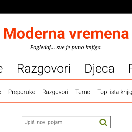
Moderna vremena
Pogledaj... sve je puno knjiga.
e
Razgovori
Djeca
e
Preporuke
Razgovori
Teme
Top lista knji