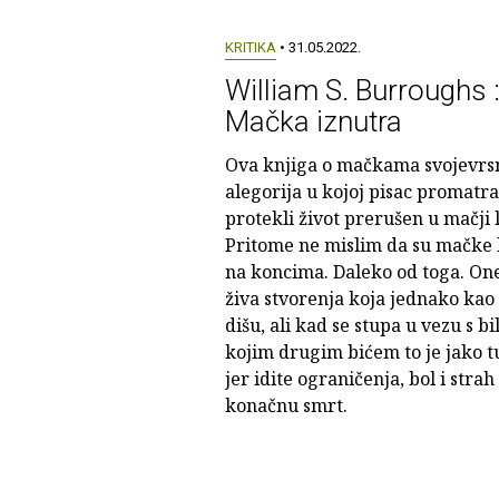
KRITIKA
• 31.05.2022.
William S. Burroughs 
Mačka iznutra
Ova knjiga o mačkama svojevrsn
alegorija u kojoj pisac promatra
protekli život prerušen u mačji l
Pritome ne mislim da su mačke 
na koncima. Daleko od toga. On
živa stvorenja koja jednako kao 
dišu, ali kad se stupa u vezu s bi
kojim drugim bićem to je jako t
jer idite ograničenja, bol i strah 
konačnu smrt.