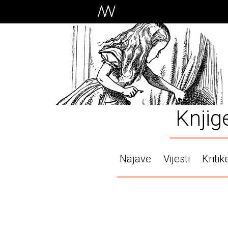
Knjig
Najave
Vijesti
Kritik