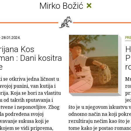
×
Mirko Božić
 28.01.2024.
PR
ijana Kos
H
man : Dani kositra
P
e
r
i se otkriva jedna ličnost u
Mu
 svojoj punini, van kutija i
ro
ija. Koja se bori za vlastitu
pr
u od takvih sputavanja i
je
stvene i neponovljive. Zbog
što je u njegovom iskustvu 
ila podređena svojoj
odnosno način na koji pokre
evavanje sukusa koji je
rezultiraju nečim kao što je
kojem se vidi priprema,
tome kako je postao roman