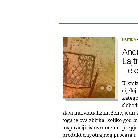
KRITIKA
•
Andr
Lajt
i jek
U knjiz
cijeloj
kategor
slobod
slavi individualizam žene, jedin
toga je ova zbirka, koliko god b
inspiraciji, istovremeno i prepj
produkt dugotrajnog procesa u 