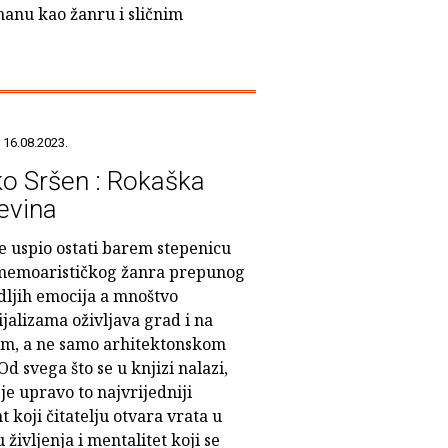
manu kao žanru i sličnim
 16.08.2023.
o Sršen : Rokaška
jevina
e uspio ostati barem stepenicu
memoarističkog žanra prepunog
dljih emocija a mnoštvo
jalizama oživljava grad i na
om, a ne samo arhitektonskom
Od svega što se u knjizi nalazi,
e upravo to najvrijedniji
 koji čitatelju otvara vrata u
 življenja i mentalitet koji se