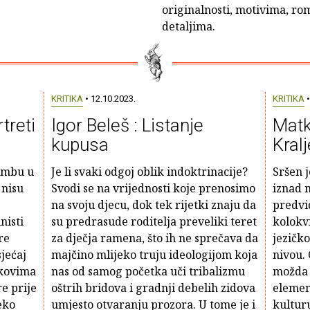
originalnosti, motivima, ro
detaljima.
KRITIKA
• 12.10.2023.
KRITIKA
•
treti
Igor Beleš : Listanje
Matk
kupusa
Kral
limbu u
Je li svaki odgoj oblik indoktrinacije?
Sršen j
 nisu
Svodi se na vrijednosti koje prenosimo
iznad 
na svoju djecu, dok tek rijetki znaju da
predvi
nisti
su predrasude roditelja preveliki teret
kolokvi
re
za dječja ramena, što ih ne sprečava da
jezičk
jećaj
majčino mlijeko truju ideologijom koja
nivou. 
akovima
nas od samog početka uči tribalizmu
možda j
re prije
oštrih bridova i gradnji debelih zidova
element
eko
umjesto otvaranju prozora. U tome je i
kulturu