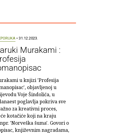
EPORUKA
• 31.12.2023.
aruki Murakami :
rofesija
omanopisac
rakami u knjizi 'Profesija
manopisac', objavljenoj u
ijevodu Voje Šindolića, u
danaest poglavlja pokriva sve
važno za kreativni proces,
će kotačiće koji na kraju
 npr. 'Norveška šuma'. Govori o
opisac, književnim nagradama,