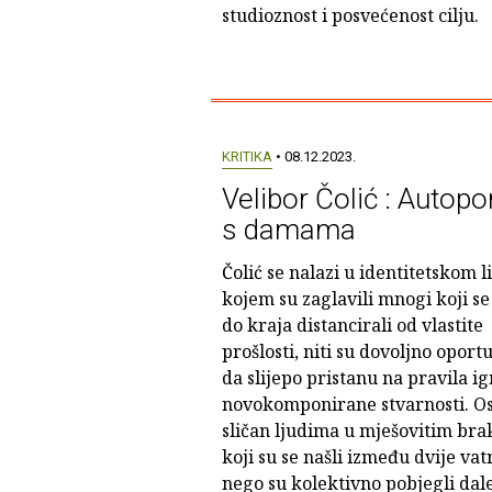
studioznost i posvećenost cilju.
KRITIKA
• 08.12.2023.
Velibor Čolić : Autopor
s damama
Čolić se nalazi u identitetskom 
kojem su zaglavili mnogi koji se
do kraja distancirali od vlastite
prošlosti, niti su dovoljno oportu
da slijepo pristanu na pravila ig
novokomponirane stvarnosti. Os
sličan ljudima u mješovitim br
koji su se našli između dvije vat
nego su kolektivno pobjegli dal