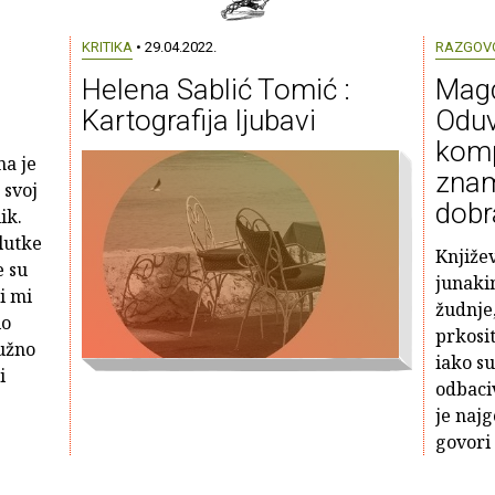
KRITIKA
• 29.04.2022.
RAZGOV
:
Helena Sablić Tomić :
Magd
Kartografija ljubavi
Oduv
komp
a je
znam
 svoj
dobr
ik.
lutke
Knjiže
e su
junakin
i mi
žudnje, 
lo
prkosi
užno
iako su
i
odbaciv
je naj
govori