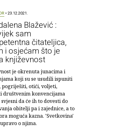
OR
• 23.12.2021.
alena Blažević :
ijek sam
etentna čitateljica,
 i osjećam što je
a književnost
vnost je okrenuta junacima i
jama koji su se usudili ispuniti
pogriješiti, otići, voljeti,
ti društvenim konvencijama
 svjesni da će ih to dovesti do
anja obitelji pa i zajednice, a to
gora moguća kazna. 'Svetkovina'
 upravo o njima.