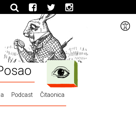
Posao
ga
Podcast
Čitaonica