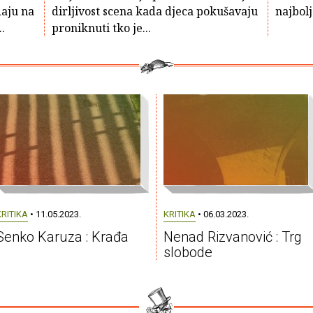
daju na
dirljivost scena kada djeca pokušavaju
najbolj
.
proniknuti tko je...
KRITIKA
• 11.05.2023.
KRITIKA
• 06.03.2023.
Senko Karuza : Krađa
Nenad Rizvanović : Trg
slobode