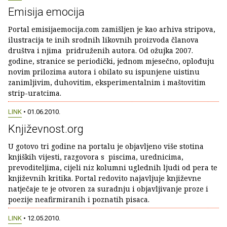
Emisija emocija
Portal emisijaemocija.com zamišljen je kao arhiva stripova,
ilustracija te inih srodnih likovnih proizvoda članova
društva i njima pridruženih autora. Od ožujka 2007.
godine, stranice se periodički, jednom mjesečno, oplođuju
novim prilozima autora i obilato su ispunjene uistinu
zanimljivim, duhovitim, eksperimentalnim i maštovitim
strip-uratcima.
LINK
• 01.06.2010.
Književnost.org
U gotovo tri godine na portalu je objavljeno više stotina
knjiških vijesti, razgovora s piscima, urednicima,
prevoditeljima, cijeli niz kolumni uglednih ljudi od pera te
književnih kritika. Portal redovito najavljuje književne
natječaje te je otvoren za suradnju i objavljivanje proze i
poezije neafirmiranih i poznatih pisaca.
LINK
• 12.05.2010.