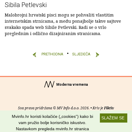
Sibila Petlevski
Malobrojni hrvatski pisci mogu se pohvaliti vlastitim
internetskim strnicama, a među ponajbolje takve sajtove
svakako spada web Sibile Petlevski. Radi se o vrlo
preglednim i odlično dizajniranim stranicama.
PRETHODNA
SLJEDEĆA
Moderna vremena
Sva prava pridržana © MV Info d.o.o. 2026. • Kriv je
Fiktiv
Mvinfo.hr koristi kolačiće („cookies“) kako bi
SLAŽEM SE
O nama
•
Pomoć
•
Uvjeti korištenja
•
RSS kanali
vam pružio bolje korisničko iskustvo.
Nastavkom pregleda mvinfo.hr stranica
Potraži nas na: