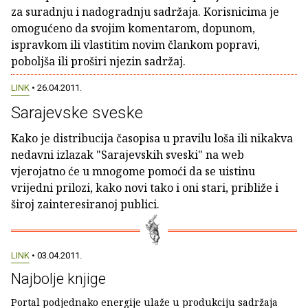
za suradnju i nadogradnju sadržaja. Korisnicima je
omogućeno da svojim komentarom, dopunom,
ispravkom ili vlastitim novim člankom popravi,
poboljša ili proširi njezin sadržaj.
LINK
• 26.04.2011.
Sarajevske sveske
Kako je distribucija časopisa u pravilu loša ili nikakva
nedavni izlazak "Sarajevskih sveski" na web
vjerojatno će u mnogome pomoći da se uistinu
vrijedni prilozi, kako novi tako i oni stari, približe i
široj zainteresiranoj publici.
LINK
• 03.04.2011.
Najbolje knjige
Portal podjednako energije ulaže u produkciju sadržaja