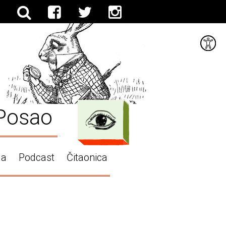
Posao
ga
Podcast
Čitaonica