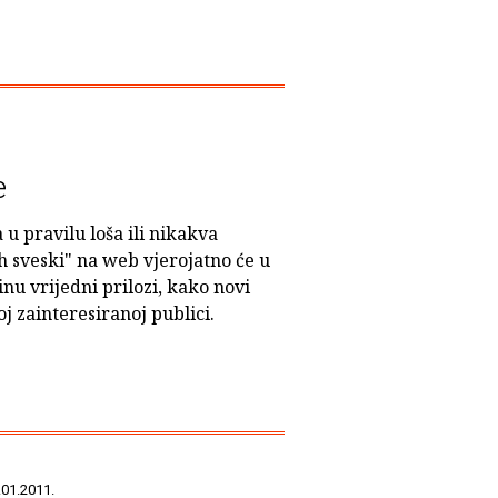
e
 u pravilu loša ili nikakva
h sveski" na web vjerojatno će u
u vrijedni prilozi, kako novi
roj zainteresiranoj publici.
.01.2011.