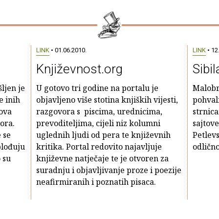
LINK
• 01.06.2010.
LINK
• 12
Književnost.org
Sibil
ljen je
U gotovo tri godine na portalu je
Malobr
e inih
objavljeno više stotina knjiških vijesti,
pohvali
ova
razgovora s piscima, urednicima,
strnic
ora.
prevoditeljima, cijeli niz kolumni
sajtov
 se
uglednih ljudi od pera te književnih
Petlevs
plođuju
kritika. Portal redovito najavljuje
odličn
 su
književne natječaje te je otvoren za
suradnju i objavljivanje proze i poezije
neafirmiranih i poznatih pisaca.