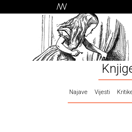
Knjig
Najave
Vijesti
Kritik