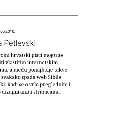
.05.2010.
a Petlevski
ojni hrvatski pisci mogu se
ti vlastitim internetskim
ama, a među ponajbolje takve
e svakako spada web Sibile
ki. Radi se o vrlo preglednim i
o dizajniranim stranicama.