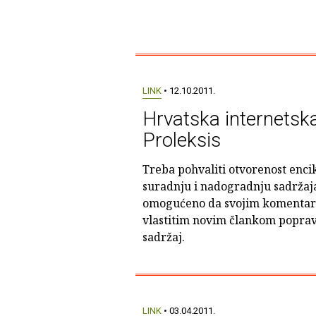
LINK
• 12.10.2011.
Hrvatska internetska
Proleksis
Treba pohvaliti otvorenost enci
suradnju i nadogradnju sadržaja
omogućeno da svojim komentar
vlastitim novim člankom popravi,
sadržaj.
LINK
• 03.04.2011.