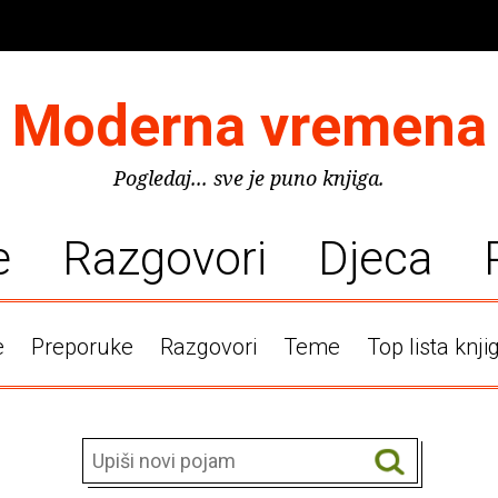
Moderna vremena
Pogledaj... sve je puno knjiga.
e
Razgovori
Djeca
e
Preporuke
Razgovori
Teme
Top lista knji