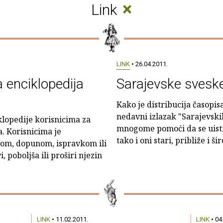
×
Link
LINK
• 26.04.2011.
 enciklopedija
Sarajevske svesk
Kako je distribucija časopisa
nedavni izlazak "Sarajevski
klopedije korisnicima za
mnogome pomoći da se uistin
. Korisnicima je
tako i oni stari, približe i ši
om, dopunom, ispravkom ili
 poboljša ili proširi njezin
LINK
• 11.02.2011.
LINK
• 04