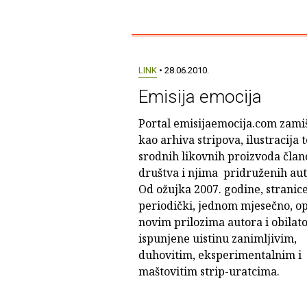
LINK
• 28.06.2010.
Emisija emocija
Portal emisijaemocija.com zamiš
kao arhiva stripova, ilustracija t
srodnih likovnih proizvoda član
društva i njima pridruženih aut
Od ožujka 2007. godine, stranice
periodički, jednom mjesečno, o
novim prilozima autora i obilato
ispunjene uistinu zanimljivim,
duhovitim, eksperimentalnim i
maštovitim strip-uratcima.