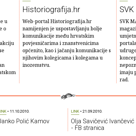
Historiografija.hr
SVK
e u
Web-portal Historiografija.hr
SVK MA
e o
namijenjen je uspostavljanju bolje
magazi
komunikacije među hrvatskim
umjetno
akciju
povjesničarima i znanstvenicima
portala
se
općenito, kao i jačanju komunikacije s
udruge
njihovim kolegicama i kolegama u
koncep
an
inozemstvu.
nepozn
vatskom
imaju p
rad.
LINK
• 11.10.2010.
LINK
• 21.09.2010.
Janko Polić Kamov
Olja Savičević Ivančević
- FB stranica