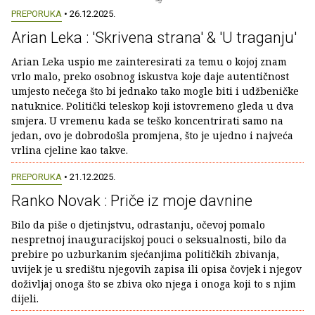
PREPORUKA
• 26.12.2025.
Arian Leka : 'Skrivena strana' & 'U traganju'
Arian Leka uspio me zainteresirati za temu o kojoj znam
vrlo malo, preko osobnog iskustva koje daje autentičnost
umjesto nečega što bi jednako tako mogle biti i udžbeničke
natuknice. Politički teleskop koji istovremeno gleda u dva
smjera. U vremenu kada se teško koncentrirati samo na
jedan, ovo je dobrodošla promjena, što je ujedno i najveća
vrlina cjeline kao takve.
PREPORUKA
• 21.12.2025.
Ranko Novak : Priče iz moje davnine
Bilo da piše o djetinjstvu, odrastanju, očevoj pomalo
nespretnoj inauguracijskoj pouci o seksualnosti, bilo da
prebire po uzburkanim sjećanjima političkih zbivanja,
uvijek je u središtu njegovih zapisa ili opisa čovjek i njegov
doživljaj onoga što se zbiva oko njega i onoga koji to s njim
dijeli.