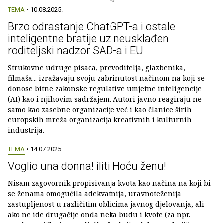
TEMA
• 10.08.2025.
Brzo odrastanje ChatGPT-a i ostale
inteligentne bratije uz neusklađen
roditeljski nadzor SAD-a i EU
Strukovne udruge pisaca, prevoditelja, glazbenika,
filmaša... izražavaju svoju zabrinutost načinom na koji se
donose bitne zakonske regulative umjetne inteligencije
(AI) kao i njihovim sadržajem. Autori javno reagiraju ne
samo kao zasebne organizacije već i kao članice širih
europskih mreža organizacija kreativnih i kulturnih
industrija.
TEMA
• 14.07.2025.
Voglio una donna! iliti Hoću ženu!
Nisam zagovornik propisivanja kvota kao načina na koji bi
se ženama omogućila adekvatnija, uravnoteženija
zastupljenost u različitim oblicima javnog djelovanja, ali
ako ne ide drugačije onda neka budu i kvote (za npr.