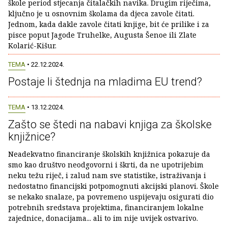
škole period stjecanja čitalačkih navika. Drugim riječima,
ključno je u osnovnim školama da djeca zavole čitati.
Jednom, kada dakle zavole čitati knjige, bit će prilike i za
pisce poput Jagode Truhelke, Augusta Šenoe ili Zlate
Kolarić-Kišur.
TEMA
• 22.12.2024.
Postaje li štednja na mladima EU trend?
TEMA
• 13.12.2024.
Zašto se štedi na nabavi knjiga za školske
knjižnice?
Neadekvatno financiranje školskih knjižnica pokazuje da
smo kao društvo neodgovorni i škrti, da ne upotrijebim
neku težu riječ, i zalud nam sve statistike, istraživanja i
nedostatno financijski potpomognuti akcijski planovi. Škole
se nekako snalaze, pa povremeno uspijevaju osigurati dio
potrebnih sredstava projektima, financiranjem lokalne
zajednice, donacijama... ali to im nije uvijek ostvarivo.