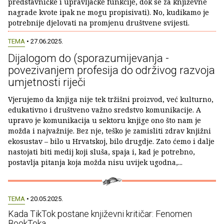
predstavničke i upravljačke funkcije, dok se za književne
nagrade kvote ipak ne mogu propisivati). No, kudikamo je
potrebnije djelovati na promjenu društvene svijesti.
TEMA
• 27.06.2025.
Dijalogom do (sporazumijevanja -
povezivanjem profesija do održivog razvoja
umjetnosti riječi
Vjerujemo da knjiga nije tek tržišni proizvod, već kulturno,
edukativno i društveno važno sredstvo komunikacije. A
upravo je komunikacija u sektoru knjige ono što nam je
možda i najvažnije. Bez nje, teško je zamisliti zdrav knjižni
ekosustav – bilo u Hrvatskoj, bilo drugdje. Zato ćemo i dalje
nastojati biti medij koji sluša, spaja i, kad je potrebno,
postavlja pitanja koja možda nisu uvijek ugodna,...
TEMA
• 20.05.2025.
Kada TikTok postane književni kritičar: Fenomen
BookToka