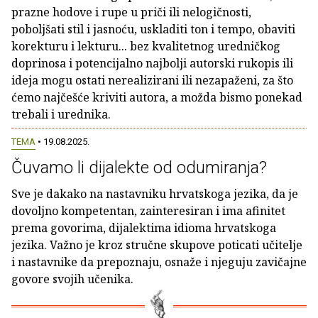
prazne hodove i rupe u priči ili nelogičnosti,
poboljšati stil i jasnoću, uskladiti ton i tempo, obaviti
korekturu i lekturu... bez kvalitetnog uredničkog
doprinosa i potencijalno najbolji autorski rukopis ili
ideja mogu ostati nerealizirani ili nezapaženi, za što
ćemo najčešće kriviti autora, a možda bismo ponekad
trebali i urednika.
TEMA
• 19.08.2025.
Čuvamo li dijalekte od odumiranja?
Sve je dakako na nastavniku hrvatskoga jezika, da je
dovoljno kompetentan, zainteresiran i ima afinitet
prema govorima, dijalektima idioma hrvatskoga
jezika. Važno je kroz stručne skupove poticati učitelje
i nastavnike da prepoznaju, osnaže i njeguju zavičajne
govore svojih učenika.