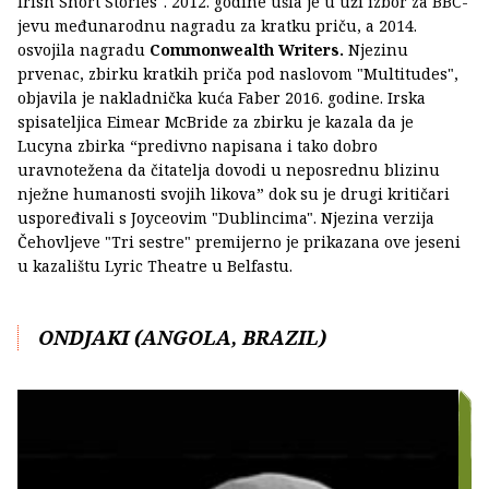
Irish Short Stories". 2012. godine ušla je u uži izbor za BBC-
jevu međunarodnu nagradu za kratku priču, a 2014.
osvojila nagradu
Commonwealth Writers.
Njezinu
prvenac, zbirku kratkih priča pod naslovom "Multitudes",
objavila je nakladnička kuća Faber 2016. godine. Irska
spisateljica Eimear McBride za zbirku je kazala da je
Lucyna zbirka “predivno napisana i tako dobro
uravnotežena da čitatelja dovodi u neposrednu blizinu
nježne humanosti svojih likova” dok su je drugi kritičari
uspoređivali s Joyceovim "Dublincima". Njezina verzija
Čehovljeve "Tri sestre" premijerno je prikazana ove jeseni
u kazalištu Lyric Theatre u Belfastu.
ONDJAKI (ANGOLA, BRAZIL)