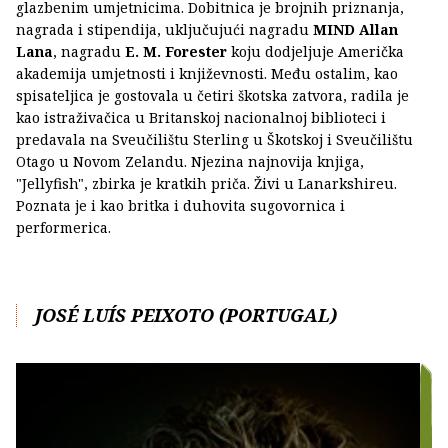
glazbenim umjetnicima. Dobitnica je brojnih priznanja,
nagrada i stipendija, uključujući nagradu
MIND Allan
Lana
, nagradu
E. M. Forester
koju dodjeljuje Američka
akademija umjetnosti i književnosti. Među ostalim, kao
spisateljica je gostovala u četiri škotska zatvora, radila je
kao istraživačica u Britanskoj nacionalnoj biblioteci i
predavala na Sveučilištu Sterling u Škotskoj i Sveučilištu
Otago u Novom Zelandu. Njezina najnovija knjiga,
"Jellyfish", zbirka je kratkih priča. Živi u Lanarkshireu.
Poznata je i kao britka i duhovita sugovornica i
performerica.
JOSÉ LUÍS PEIXOTO (PORTUGAL)