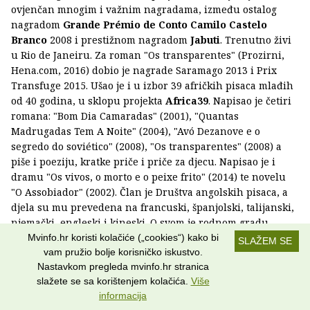
ovjenčan mnogim i važnim nagradama, između ostalog
nagradom
Grande Prémio de Conto Camilo Castelo
Branco
2008 i prestižnom nagradom
Jabuti
. Trenutno živi
u Rio de Janeiru. Za roman "Os transparentes" (Prozirni,
Hena.com, 2016) dobio je nagrade Saramago 2013 i Prix
Transfuge 2015. Ušao je i u izbor 39 afričkih pisaca mlađih
od 40 godina, u sklopu projekta
Africa39
. Napisao je četiri
romana: "Bom Dia Camaradas" (2001), "Quantas
Madrugadas Tem A Noite" (2004), "Avó Dezanove e o
segredo do soviético" (2008), "Os transparentes" (2008) a
piše i poeziju, kratke priče i priče za djecu. Napisao je i
dramu "Os vivos, o morto e o peixe frito" (2014) te novelu
"O Assobiador" (2002). Član je Društva angolskih pisaca, a
djela su mu prevedena na francuski, španjolski, talijanski,
njemački, engleski i kineski. O svom je rodnom gradu
snimio dokumentarni film pod nazivom "Hope the Pitanga
Mvinfo.hr koristi kolačiće („cookies“) kako bi
SLAŽEM SE
Cherries Grow – Tales of Luanda" (2006).
vam pružio bolje korisničko iskustvo.
Nastavkom pregleda mvinfo.hr stranica
slažete se sa korištenjem kolačića.
Više
ROSA MONTERO (ŠPANJOLSKA)
informacija