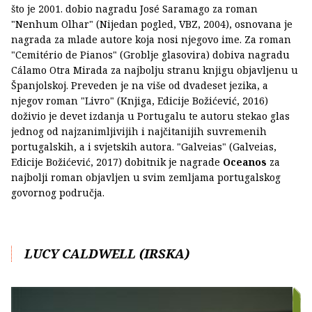
što je 2001. dobio nagradu José Saramago za roman
"Nenhum Olhar" (Nijedan pogled, VBZ, 2004), osnovana je
nagrada za mlade autore koja nosi njegovo ime. Za roman
"Cemitério de Pianos" (Groblje glasovira) dobiva nagradu
Cálamo Otra Mirada za najbolju stranu knjigu objavljenu u
Španjolskoj. Preveden je na više od dvadeset jezika, a
njegov roman "Livro" (Knjiga, Edicije Božićević, 2016)
doživio je devet izdanja u Portugalu te autoru stekao glas
jednog od najzanimljivijih i najčitanijih suvremenih
portugalskih, a i svjetskih autora. "Galveias" (Galveias,
Edicije Božićević, 2017) dobitnik je nagrade
Oceanos
za
najbolji roman objavljen u svim zemljama portugalskog
govornog područja.
LUCY CALDWELL (IRSKA)