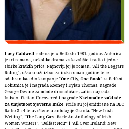
Lucy Caldwell
rođena je u Belfastu 1981. godine. Autorica
je tri romana, nekoliko drama za kazalište i radio i jedne
zbirke kratkih priča. Najnoviji joj je roman, "All the Beggars
Riding", ušao u uži izbor za irski roman godine te je
odabran kao dio kampanje "
One City, One Book
" za Belfast.
Dobitnica je i nagrada Rooney i Dylan Thomas, nagrade
George Devine za mlade dramatičare, zatim nagrada
Imison, Fiction Uncovered i nagrade
Nacionalne zaklade
za umjetnost Sjeverne Irske
. Priče su joj emitirane na BBC
Radio 3 i 4 te uvrštene u antologije Granta: "New Irish
Writing", "The Long Gaze Back: An Anthology of Irish
Women Writers", "Belfast Noir" i "All Over Ireland: New