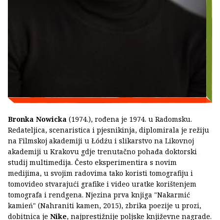
Bronka Nowicka
(1974.), rođena je 1974. u Radomsku.
Redateljica, scenaristica i pjesnikinja, diplomirala je režiju
na Filmskoj akademiji u Łódźu i slikarstvo na Likovnoj
akademiji u Krakovu gdje trenutačno pohađa doktorski
studij multimedija. Često eksperimentira s novim
medijima, u svojim radovima tako koristi tomografiju i
tomovideo stvarajući grafike i video uratke korištenjem
tomografa i rendgena. Njezina prva knjiga "Nakarmić
kamień" (Nahraniti kamen, 2015), zbrika poezije u prozi,
dobitnica je
Nike
, najprestižnije poljske književne nagrade.