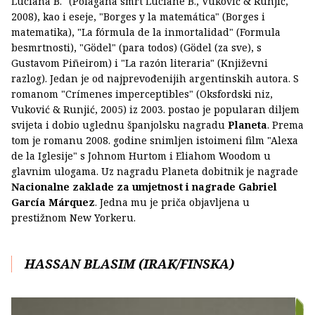
Luciana B." (Polagana smrt Luciane B., Vuković & Runjić,
2008), kao i eseje, "Borges y la matemática" (Borges i
matematika), "La fórmula de la inmortalidad" (Formula
besmrtnosti), "Gödel" (para todos) (Gödel (za sve), s
Gustavom Piñeirom) i "La razón literaria" (Književni
razlog). Jedan je od najprevođenijih argentinskih autora. S
romanom "Crímenes imperceptibles" (Oksfordski niz,
Vuković & Runjić, 2005) iz 2003. postao je popularan diljem
svijeta i dobio uglednu španjolsku nagradu
Planeta
. Prema
tom je romanu 2008. godine snimljen istoimeni film "Alexa
de la Iglesije" s Johnom Hurtom i Eliahom Woodom u
glavnim ulogama. Uz nagradu Planeta dobitnik je nagrade
Nacionalne zaklade za umjetnost i nagrade Gabriel
García Márquez
. Jedna mu je priča objavljena u
prestižnom New Yorkeru.
HASSAN BLASIM (IRAK/FINSKA)