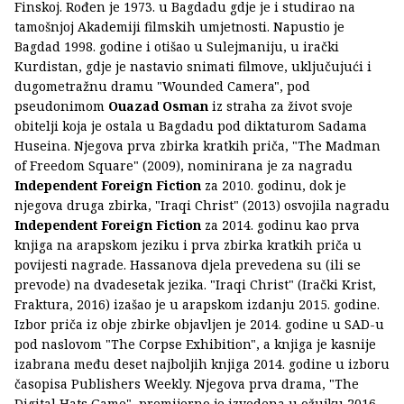
Finskoj. Rođen je 1973. u Bagdadu gdje je i studirao na
tamošnjoj Akademiji filmskih umjetnosti. Napustio je
Bagdad 1998. godine i otišao u Sulejmaniju, u irački
Kurdistan, gdje je nastavio snimati filmove, uključujući i
dugometražnu dramu "Wounded Camera", pod
pseudonimom
Ouazad Osman
iz straha za život svoje
obitelji koja je ostala u Bagdadu pod diktaturom Sadama
Huseina. Njegova prva zbirka kratkih priča, "The Madman
of Freedom Square" (2009), nominirana je za nagradu
Independent Foreign Fiction
za 2010. godinu, dok je
njegova druga zbirka, "Iraqi Christ" (2013) osvojila nagradu
Independent Foreign Fiction
za 2014. godinu kao prva
knjiga na arapskom jeziku i prva zbirka kratkih priča u
povijesti nagrade. Hassanova djela prevedena su (ili se
prevode) na dvadesetak jezika. "Iraqi Christ" (Irački Krist,
Fraktura, 2016) izašao je u arapskom izdanju 2015. godine.
Izbor priča iz obje zbirke objavljen je 2014. godine u SAD-u
pod naslovom "The Corpse Exhibition", a knjiga je kasnije
izabrana među deset najboljih knjiga 2014. godine u izboru
časopisa Publishers Weekly. Njegova prva drama, "The
Digital Hats Game", premijerno je izvedena u ožujku 2016.