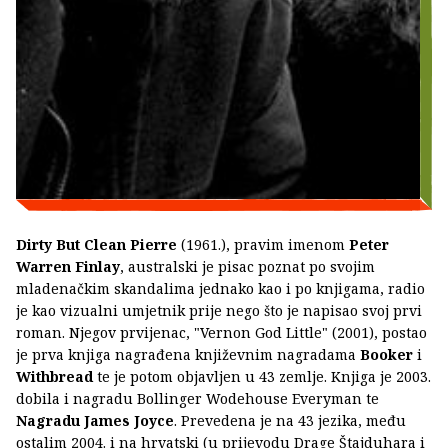
Dirty But Clean Pierre
(1961.), pravim imenom
Peter
Warren Finlay
, australski je pisac poznat po svojim
mladenačkim skandalima jednako kao i po knjigama, radio
je kao vizualni umjetnik prije nego što je napisao svoj prvi
roman. Njegov prvijenac, "Vernon God Little" (2001), postao
je prva knjiga nagrađena književnim nagradama
Booker
i
Withbread
te je potom objavljen u 43 zemlje. Knjiga je 2003.
dobila i nagradu Bollinger Wodehouse Everyman te
Nagradu James Joyce
. Prevedena je na 43 jezika, među
ostalim 2004. i na hrvatski (u prijevodu Drage Štajduhara i