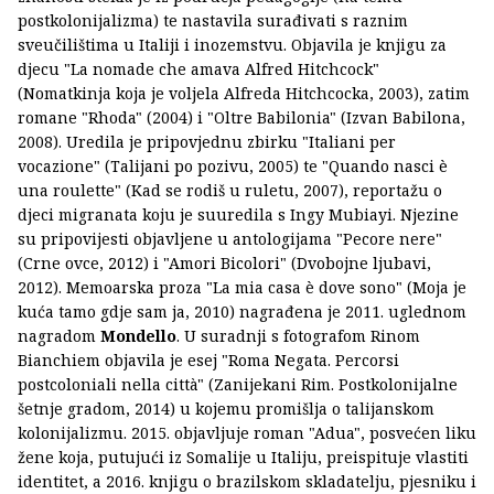
postkolonijalizma) te nastavila surađivati s raznim
sveučilištima u Italiji i inozemstvu. Objavila je knjigu za
djecu "La nomade che amava Alfred Hitchcock"
(Nomatkinja koja je voljela Alfreda Hitchcocka, 2003), zatim
romane "Rhoda" (2004) i "Oltre Babilonia" (Izvan Babilona,
2008). Uredila je pripovjednu zbirku "Italiani per
vocazione" (Talijani po pozivu, 2005) te "Quando nasci è
una roulette" (Kad se rodiš u ruletu, 2007), reportažu o
djeci migranata koju je suuredila s Ingy Mubiayi. Njezine
su pripovijesti objavljene u antologijama "Pecore nere"
(Crne ovce, 2012) i "Amori Bicolori" (Dvobojne ljubavi,
2012). Memoarska proza "La mia casa è dove sono" (Moja je
kuća tamo gdje sam ja, 2010) nagrađena je 2011. uglednom
nagradom
Mondello
. U suradnji s fotografom Rinom
Bianchiem objavila je esej "Roma Negata. Percorsi
postcoloniali nella città" (Zanijekani Rim. Postkolonijalne
šetnje gradom, 2014) u kojemu promišlja o talijanskom
kolonijalizmu. 2015. objavljuje roman "Adua", posvećen liku
žene koja, putujući iz Somalije u Italiju, preispituje vlastiti
identitet, a 2016. knjigu o brazilskom skladatelju, pjesniku i