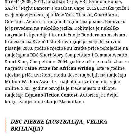
Street" (2009, 2011, Jonathan Cape, VB i Random House,
SAD) i "Night Dancer" (Jonathan Cape, 2012). Kratke priče i
eseji objavljeni su joj u New York Timesu, Guardianu,
Guernici, Aeonu i mnogim drugim časopisima. Radovi su
joj prevedeni na nekoliko jezika. Dobitnica je nekoliko
nagrada i stipendija i trenutačno je Bonderman Assistant
Professor na Sveučilištu Brown gdje predaje kreativno
pisanje. 2003. godine njezine su kratke priče pobijedile na
natječajima BBC Short Story Competition i Commonwealth
Short Story Competition. 2004. godine ušla je u uži izbor za
nagradu
Caine Prize for African Writing
. Iste je godine
njezina priča uvrštena među deset najboljih na natječaju
Million Writers Award za najbolji prozni rad objavljen
online. 2005. godine osvojila je treće mjesto u sklopu
natječaja
Equiano Fiction Contest.
Autorica je i dviju
knjiga za djecu u izdanju Macmillana.
DBC PIERRE (AUSTRALIJA, VELIKA
BRITANIJA)