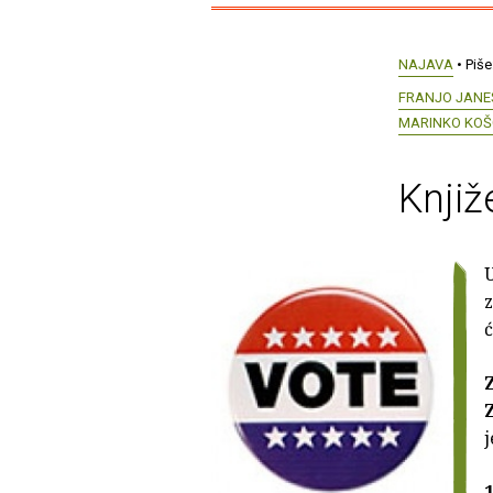
NAJAVA
• Piše
FRANJO JANE
MARINKO KOŠ
Knjiž
U
z
j