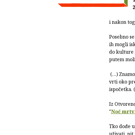
i nakon tog
Posebno se
ih mogli is
do kulture 
putem moli
(…) Znamo u
vrti oko pr
ispočetka. 
Iz Otvoren
"
Noć mrtv
Tko dođe už
uživati, nit