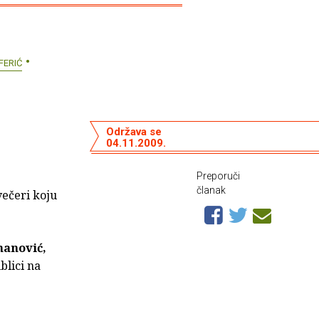
FERIĆ
Održava se
04.11.2009.
Preporuči
članak
večeri koju
hanović,
blici na