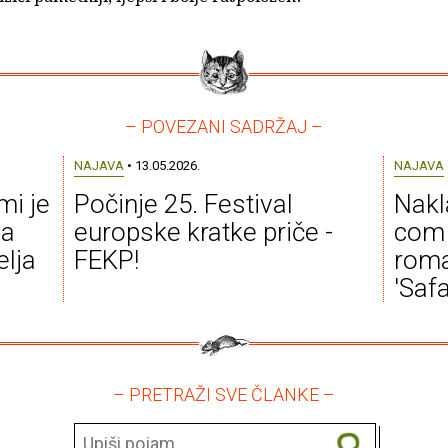
– POVEZANI SADRŽAJ –
NAJAVA
• 13.05.2026.
NAJAVA
mi je
Počinje 25. Festival
Nakl
da
europske kratke priče -
com 
elja
FEKP!
roma
'Safa
– PRETRAŽI SVE ČLANKE –