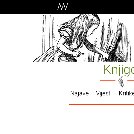
Knjig
Najave
Vijesti
Kritik