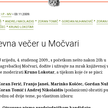
:
I.P. - MV
• 03.11.2009.
Š
ANDREJ NIKOLAIDIS
ZORAN TOMIĆ
GORDAN NUHANOVIĆ
ZORAN 
ČEC
KRUNO LOKOTAR
evna večer u Močvari
 srijedu, 4. studenog 2009., s početkom nešto nakon 20h u
agrebačkoj Močvari, dođite i uživajte na mrak književnoj 
će moderirati
Kruno Lokotar
, a tijekom koje će se pisci:
Zoran Ferić, Franjo Janeš, Marinko Košćec, Gordan Nu
Zoran Tomić i Andrej Nikolaidis
(poslanicom) obratiti pu
ednu od dvije teme, po vlastitom izboru:
1. Otvoreno pismo predsjedničkom kandidatu