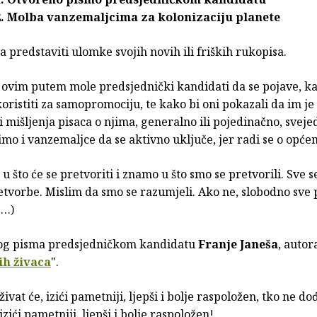
2. Molba vanzemaljcima za kolonizaciju planete
a predstaviti ulomke svojih novih ili friških rukopisa.
 ovim putem mole predsjednički kandidati da se pojave, k
koristiti za samopromociju, te kako bi oni pokazali da im je 
i mišljenja pisaca o njima, generalno ili pojedinačno, svej
mo i vanzemaljce da se aktivno uključe, jer radi se o opće
 što će se pretvoriti i znamo u što smo se pretvorili. Sve 
etvorbe. Mislim da smo se razumjeli. Ako ne, slobodno sve 
(…)
og pisma predsjedničkom kandidatu
Franje Janeša
, auto
ih živaca
".
ivat će, izići pametniji, ljepši i bolje raspoložen, tko ne d
 izići pametniji, ljepši i bolje raspoložen!