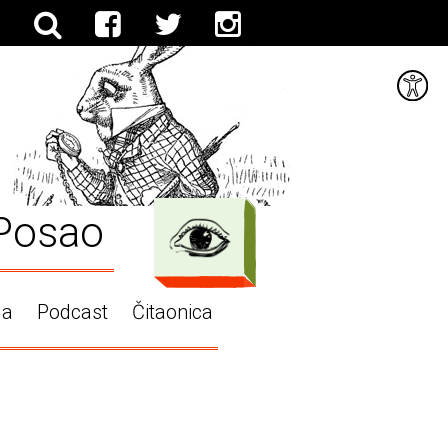
Posao
ga
Podcast
Čitaonica