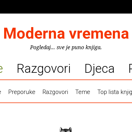
Moderna vremena
Pogledaj... sve je puno knjiga.
e
Razgovori
Djeca
e
Preporuke
Razgovori
Teme
Top lista knji