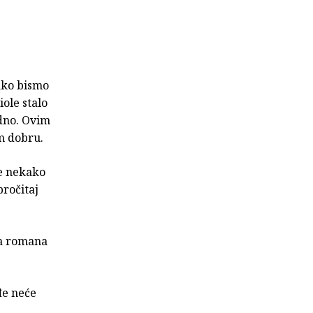
ako bismo
iole stalo
edno. Ovim
m dobru.
se nekako
pročitaj
ra romana
ođe neće