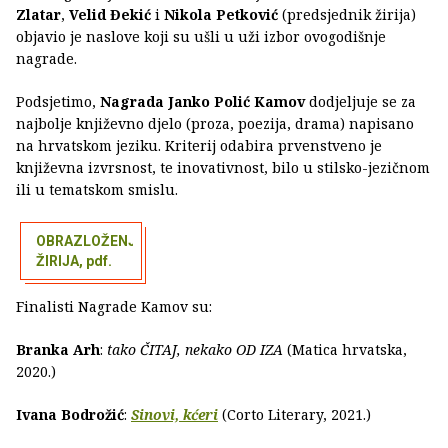
Zlatar
,
Velid Đekić
i
Nikola Petković
(predsjednik žirija)
objavio je naslove koji su ušli u uži izbor ovogodišnje
nagrade.
Podsjetimo,
Nagrada Janko Polić Kamov
dodjeljuje se za
najbolje književno djelo (proza, poezija, drama) napisano
na hrvatskom jeziku. Kriterij odabira prvenstveno je
književna izvrsnost, te inovativnost, bilo u stilsko-jezičnom
ili u tematskom smislu.
OBRAZLOŽENJA
ŽIRIJA, pdf.
Finalisti Nagrade Kamov su:
Branka Arh
:
tako ČITAJ, nekako OD IZA
(Matica hrvatska,
2020.)
Ivana Bodrožić
:
Sinovi, kćeri
(Corto Literary, 2021.)