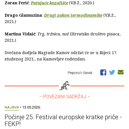
Zoran Ferić
:
Putujuće kazalište
(V.B.Z., 2020.)
Drago Glamuzina
:
Drugi zakon termodinamike
(V.B.Z.,
2021.)
Martina Vidaić
:
Trg, tržnica, nož
(Hrvatsko društvo pisaca,
2021.)
Svečana dodjela Nagrade Kamov održat će se u Rijeci 17.
studenog 2021., na Kamovljev rođendan.
Preporuči članak
– POVEZANI SADRŽAJ –
NAJAVA
• 13.05.2026.
Počinje 25. Festival europske kratke priče -
FEKP!