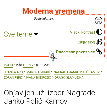
Moderna vremena
Pogledaj... sve je puno knjiga.
Sve teme
Visoki kontrast
Čitljiv slog
Podcrtane poveznice
VIJEST
• Piše:
I.P. - MV
• 03.11.2021.
BRANKA ARH
MARTINA VIDAIĆ
NAGRADA JANKO POLIĆ KAMOV
ZORAN FERIĆ
IVANA BODROŽIĆ
DRAGO GLAMUZINA
Objavljen uži izbor Nagrade
Janko Polić Kamov