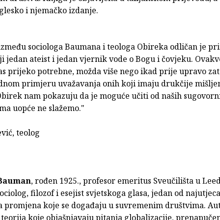
glesko i njemačko izdanje.
između sociologa Baumana i teologa Obireka odličan je pr
ji jedan ateist i jedan vjernik vode o Bogu i čovjeku. Ovak
s prijeko potrebne, možda više nego ikad prije upravo zato
ednom primjeru uvažavanja onih koji imaju drukčije mišljen
birek nam pokazuju da je moguće učiti od naših sugovorni
ima uopće ne slažemo."
vić, teolog
Bauman
, rođen 1925., profesor emeritus Sveučilišta u Leed
ociolog, filozof i esejist svjetskoga glasa, jedan od najutjeca
 promjena koje se događaju u suvremenim društvima. Au
 teorija koje objašnjavaju pitanja globalizacije, prenapučen