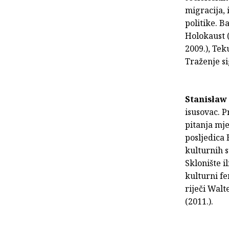
migracija, 
politike. B
Holokaust (
2009.), Tek
Traženje si
Stanisław
isusovac. 
pitanja mje
posljedica 
kulturnih s
Sklonište i
kulturni f
riječi Walt
(2011.).