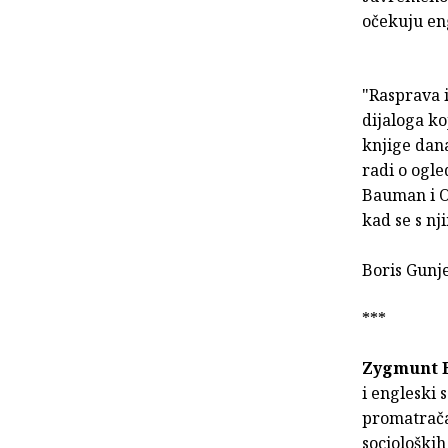
očekuju en
"Rasprava 
dijaloga ko
knjige dana
radi o ogl
Bauman i O
kad se s nj
Boris Gunje
***
Zygmunt 
i engleski s
promatrača
socioloških