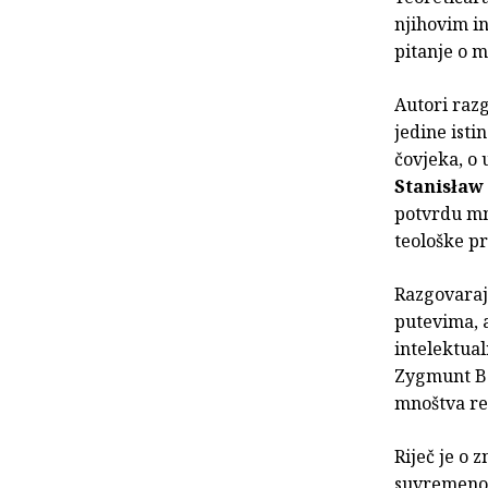
njihovim i
pitanje o m
Autori raz
jedine isti
čovjeka, o u
Stanisław
potvrdu mn
teološke p
Razgovaraju
putevima, a
intelektua
Zygmunt Ba
mnoštva rel
Riječ je o 
suvremenom