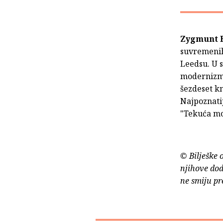
Zygmunt 
suvremenih 
Leedsu. U 
modernizma
šezdeset kn
Najpoznati
"Tekuća mod
© Bilješke 
njihove dod
ne smiju pr