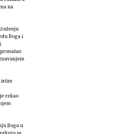
ima na
traženju
među Boga i
.
pronašao
oznavanjem
 istim
je rekao
enjem
anju Boga u
 uskoro se