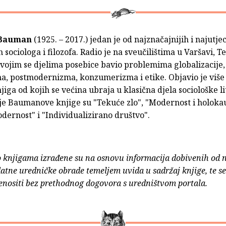
Bauman
(1925. – 2017.) jedan je od najznačajnijih i najutjec
sociologa i filozofa. Radio je na sveučilištima u Varšavi, Te
svojim se djelima posebice bavio problemima globalizacije,
, postmodernizma, konzumerizma i etike. Objavio je više
jiga od kojih se većina ubraja u klasična djela sociološke l
je Baumanove knjige su "Tekuće zlo", "Modernost i holokau
ernost" i "Individualizirano društvo".
o knjigama izrađene su na osnovu informacija dobivenih od 
atne uredničke obrade temeljem uvida u sadržaj knjige, te s
enositi bez prethodnog dogovora s uredništvom portala.