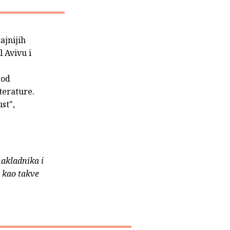
ajnijih
l Avivu i
 od
iterature.
st",
nakladnika i
e kao takve