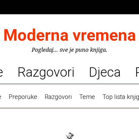
Moderna vremena
Pogledaj... sve je puno knjiga.
e
Razgovori
Djeca
e
Preporuke
Razgovori
Teme
Top lista knji