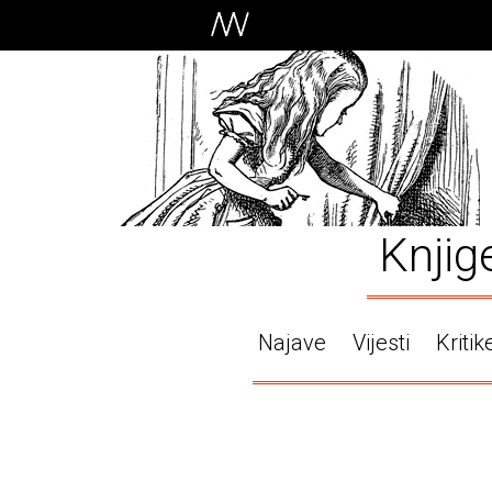
Knjig
Najave
Vijesti
Kritik