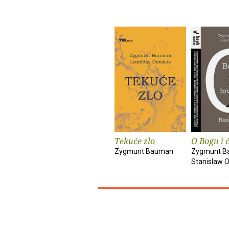
Tekuće zlo
O Bogu i 
Zygmunt Bauman
Zygmunt B
Stanislaw O