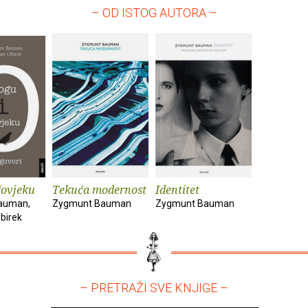
– OD ISTOG AUTORA –
čovjeku
Tekuća modernost
Identitet
auman,
Zygmunt Bauman
Zygmunt Bauman
birek
– PRETRAŽI SVE KNJIGE –