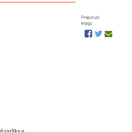
Preporuči
knjigu
d razlika u