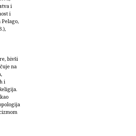
stva i
ost i
a Pelago,
.),
re, bivši
očuje na
,
h i
eligija.
 kao
opologija
licizmom