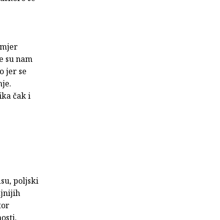
imjer
ve su nam
 jer se
je.
ka čak i
su, poljski
jnijih
tor
osti,