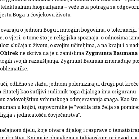
ntelektualnim biografijama – veže ista potraga za odgovor
jestu Boga u čovjekovu životu.
govaraju o jednom Bogu i mnogim bogovima, o toleranciji, 
ne, o vjeri, o tome što je religijska spoznaja, o odnosima iz
lozi slučaja u životu, o svojim učiteljima, a na kraju i o nadi
 Obirek
ne skriva da je u zamislima
Zygmunta Baumana
ogih svojih razmišljanja. Zygmunt Bauman iznenađuje p
roblematike.
ći, odlično se slažu, jednom polemiziraju, drugi put kroče
 čitatelj kao šutljivi sudionik toga dijaloga ima osiguranu
lnu zadovoljštinu vrhunskoga odmjeravanja snaga. Kao što 
uman u knjizi, sugovornike je "vodila ista želja za pomir
igija s jedincatošću čovječanstva".
značajnom djelu, koje otvara dijalog i rasprave o tematizir
 društvu. Knjiga je objavljena u talijanskom prijevodu, a