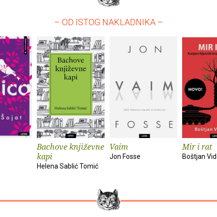
– OD ISTOG NAKLADNIKA –
Bachove književne
Vaim
Mir i rat
kapi
Jon Fosse
Boštjan Vi
Helena Sablić Tomić