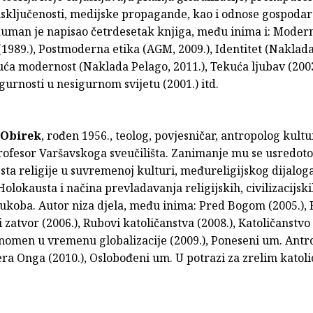
isključenosti, medijske propagande, kao i odnose gospodar
auman je napisao četrdesetak knjiga, među inima i: Modern
1989.), Postmoderna etika (AGM, 2009.), Identitet (Naklad
uća modernost (Naklada Pelago, 2011.), Tekuća ljubav (2003
gurnosti u nesigurnom svijetu (2001.) itd.
 Obirek
, rođen 1956., teolog, povjesničar, antropolog kultu
Profesor Varšavskoga sveučilišta. Zanimanje mu se usredot
sta religije u suvremenoj kulturi, međureligijskog dijaloga
Holokausta i načina prevladavanja religijskih, civilizacijski
ukoba. Autor niza djela, među inima: Pred Bogom (2005.), R
li zatvor (2006.), Rubovi katoličanstva (2008.), Katoličanstvo
enomen u vremenu globalizacije (2009.), Poneseni um. Antr
era Onga (2010.), Oslobođeni um. U potrazi za zrelim kato