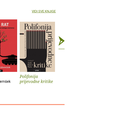
VIDI SVE KNJIGE
Polifonija
Prokleti muški
Iz života
prijevodne kritike
psa
demšek
Andrev Walden
Sander Kol