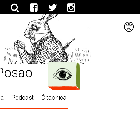
Posao
ga
Podcast
Čitaonica