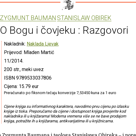
ZYGMUNT BAUMAN
STANISLAW OBIREK
O Bogu i čovjeku : Razgovori
Nakladnik:
Naklada Ljevak
Prijevod: Mladen Martić
11/2014.
200 str., meki uvez
ISBN 9789533037806
Cijena: 15.79 eur
Preračunato po fiksnom tečaju konverzije 7,53450 kuna za 1 euro
Cijene knjiga su informativnog karaktera, navodimo prvu cijenu po izlasku
knjige iz tiska. Preporučamo da cijene i dostupnost knjiga provjerite kod
nakladnika ili u knjižarama! Moderna vremena više se ne bave prodajom
knjiga, potražite ih u knjižarama, antikvarijatima ili u knjižnicama.
a Zygmunta Baumana i teologa Stanisława Obireka – i pore