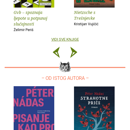
Gvb – spoznaja
Nietzsche s
ljepote u potpunoj
Trešnjevke
slučajnosti
Kristijan Vujičić
Želimir Periš
VIDI SVE KNJIGE
– OD ISTOG AUTORA –