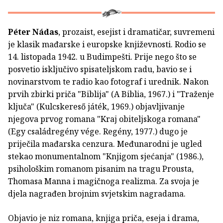
Péter Nádas
, prozaist, esejist i dramatičar, suvremeni
je klasik mađarske i europske književnosti. Rodio se
14. listopada 1942. u Budimpešti. Prije nego što se
posvetio isključivo spisateljskom radu, bavio se i
novinarstvom te radio kao fotograf i urednik. Nakon
prvih zbirki priča "Biblija" (A Biblia, 1967.) i "Traženje
ključa" (Kulcskereső játék, 1969.) objavljivanje
njegova prvog romana "Kraj obiteljskoga romana"
(Egy családregény vége. Regény, 1977.) dugo je
priječila mađarska cenzura. Međunarodni je ugled
stekao monumentalnom "Knjigom sjećanja" (1986.),
psihološkim romanom pisanim na tragu Prousta,
Thomasa Manna i magičnoga realizma. Za svoja je
djela nagrađen brojnim svjetskim nagradama.
Objavio je niz romana, knjiga priča, eseja i drama,