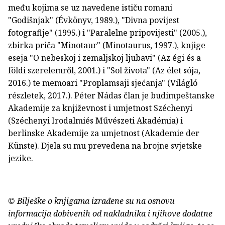
među kojima se uz navedene ističu romani
"Godišnjak" (Évkönyv, 1989.), "Divna povijest
fotografije" (1995.) i "Paralelne pripovijesti" (2005.),
zbirka priča "Minotaur" (Minotaurus, 1997.), knjige
eseja "O nebeskoj i zemaljskoj ljubavi" (Az égi és a
földi szerelemről, 2001.) i "Sol života" (Az élet sója,
2016.) te memoari "Proplamsaji sjećanja" (Világló
részletek, 2017.). Péter Nádas član je budimpeštanske
Akademije za književnost i umjetnost Széchenyi
(Széchenyi Irodalmiés Művészeti Akadémia) i
berlinske Akademije za umjetnost (Akademie der
Künste). Djela su mu prevedena na brojne svjetske
jezike.
© Bilješke o knjigama izrađene su na osnovu
informacija dobivenih od nakladnika i njihove dodatne