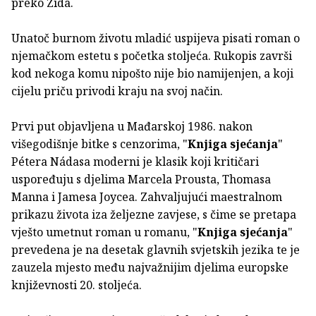
preko Zida.
Unatoč burnom životu mladić uspijeva pisati roman o
njemačkom estetu s početka stoljeća. Rukopis završi
kod nekoga komu nipošto nije bio namijenjen, a koji
cijelu priču privodi kraju na svoj način.
Prvi put objavljena u Mađarskoj 1986. nakon
višegodišnje bitke s cenzorima, "
Knjiga sjećanja
"
Pétera Nádasa moderni je klasik koji kritičari
uspoređuju s djelima Marcela Prousta, Thomasa
Manna i Jamesa Joycea. Zahvaljujući maestralnom
prikazu života iza željezne zavjese, s čime se pretapa
vješto umetnut roman u romanu, "
Knjiga sjećanja
"
prevedena je na desetak glavnih svjetskih jezika te je
zauzela mjesto među najvažnijim djelima europske
književnosti 20. stoljeća.