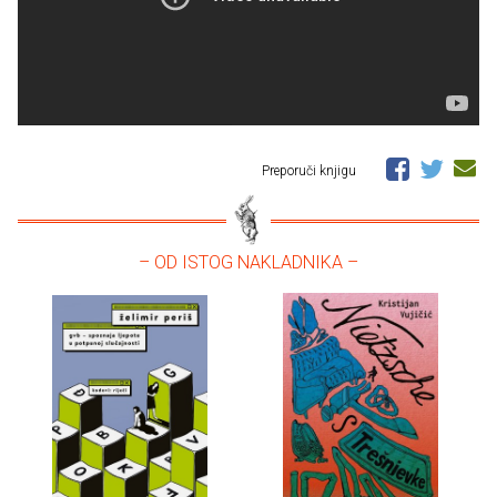
Preporuči knjigu
– OD ISTOG NAKLADNIKA –