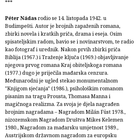
***
Péter Nádas
rodio se 14. listopada 1942. u
Budimpešti. Autor je brojnih zapaženih romana,
zbirki novela i kratkih priča, drama i eseja. Osim
spisateljskim radom, bavio se i novinarstvom, te radio
kao fotograf i urednik. Nakon prvih zbirki priča
Biblija (1967.) i Traženje ključa (1969.) objavljivanje
njegova prvog romana Kraj obiteljskoga romana
(1977.) dugo je priječila mađarska cenzura.
Međunarodni je ugled stekao monumentalnom
"Knjigom sjećanja" (1986.), psihološkim romanom
pisanim na tragu Prousta, Thomasa Manna i
magičnoga realizma. Za svoja je djela nagrađen
brojnim nagradama – Nagradom Milán Füst 1978.,
nizozemskom Nagradom Društva Mikes Kelemen
1980., Nagradom za mađarsku umjetnost 1989.,
Austrijskom državnom nagradom za europsku