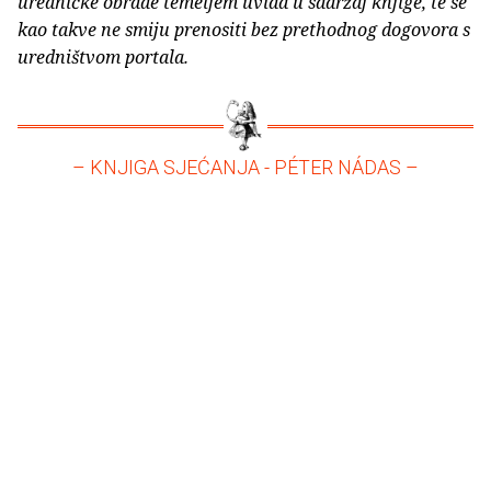
uredničke obrade temeljem uvida u sadržaj knjige, te se
kao takve ne smiju prenositi bez prethodnog dogovora s
uredništvom portala.
– KNJIGA SJEĆANJA - PÉTER NÁDAS –