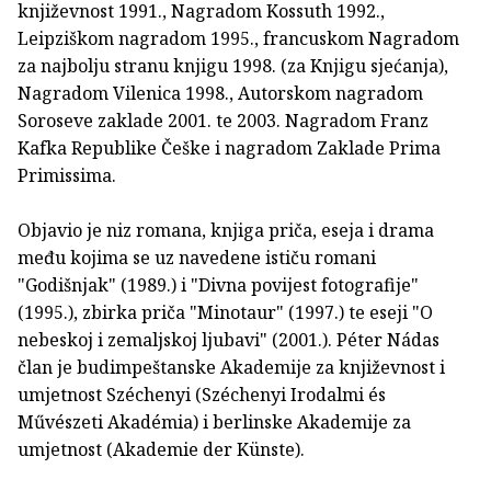
književnost 1991., Nagradom Kossuth 1992.,
Leipziškom nagradom 1995., francuskom Nagradom
za najbolju stranu knjigu 1998. (za Knjigu sjećanja),
Nagradom Vilenica 1998., Autorskom nagradom
Soroseve zaklade 2001. te 2003. Nagradom Franz
Kafka Republike Češke i nagradom Zaklade Prima
Primissima.
Objavio je niz romana, knjiga priča, eseja i drama
među kojima se uz navedene ističu romani
"Godišnjak" (1989.) i "Divna povijest fotografije"
(1995.), zbirka priča "Minotaur" (1997.) te eseji "O
nebeskoj i zemaljskoj ljubavi" (2001.). Péter Nádas
član je budimpeštanske Akademije za književnost i
umjetnost Széchenyi (Széchenyi Irodalmi és
Művészeti Akadémia) i berlinske Akademije za
umjetnost (Akademie der Künste).