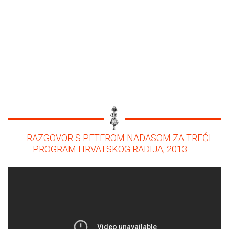
– RAZGOVOR S PETEROM NADASOM ZA TREĆI
PROGRAM HRVATSKOG RADIJA, 2013. –