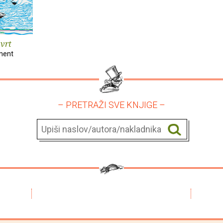
 vrt
ment
– PRETRAŽI SVE KNJIGE –