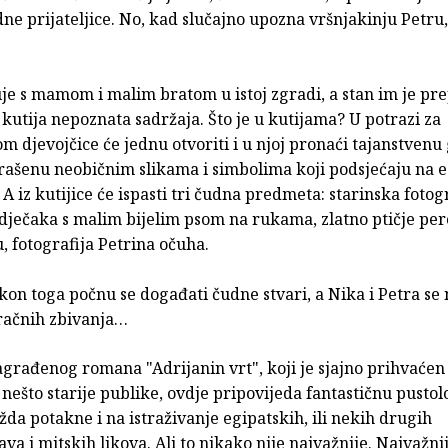
ne prijateljice. No, kad slučajno upozna vršnjakinju Petru,
uje s mamom i malim bratom u istoj zgradi, a stan im je pr
kutija nepoznata sadržaja. Što je u kutijama? U potrazi za
m djevojčice će jednu otvoriti i u njoj pronaći tajanstven
krašenu neobičnim slikama i simbolima koji podsjećaju na 
. A iz kutijice će ispasti tri čudna predmeta: starinska fotog
ječaka s malim bijelim psom na rukama, zlatno ptičje pero
, fotografija Petrina očuha.
on toga počnu se događati čudne stvari, a Nika i Petra se
račnih zbivanja…
građenog romana "Adrijanin vrt", koji je sjajno prihvaćen
i nešto starije publike, ovdje pripovijeda fantastičnu pusto
a potakne i na istraživanje egipatskih, ili nekih drugih
va i mitskih likova. Ali to nikako nije najvažnije. Najvažni