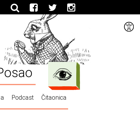
Posao
ga
Podcast
Čitaonica