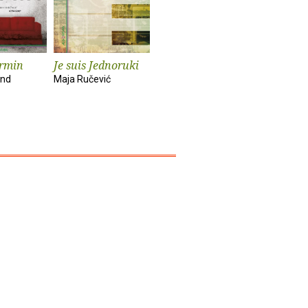
ermin
Je suis Jednoruki
X
Nisam
und
Maja Ručević
Želimir Periš
Natalija Mil