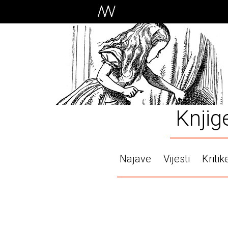
Knjig
Najave
Vijesti
Kritik