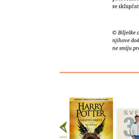
se sklupčat
© Bilješke 
njihove dod
ne smiju pr