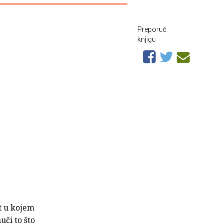
Preporuči
knjigu
t u kojem
uči to što