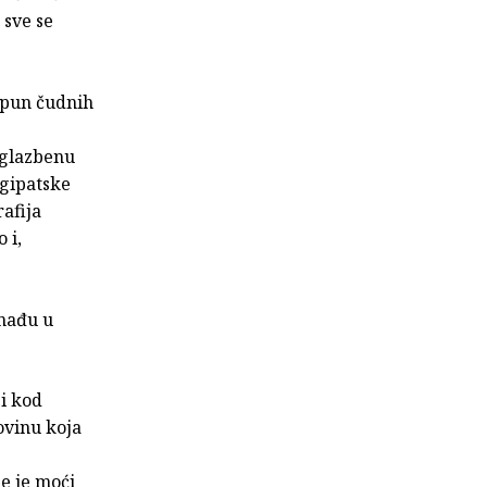
 sve se
epun čudnih
u glazbenu
egipatske
rafija
 i,
 nađu u
 i kod
lovinu koja
je je moći