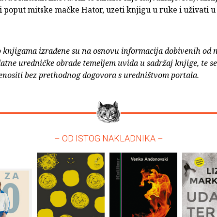
i poput mitske mačke Hator, uzeti knjigu u ruke i uživati u 
o knjigama izrađene su na osnovu informacija dobivenih od 
atne uredničke obrade temeljem uvida u sadržaj knjige, te s
enositi bez prethodnog dogovora s uredništvom portala.
– OD ISTOG NAKLADNIKA –