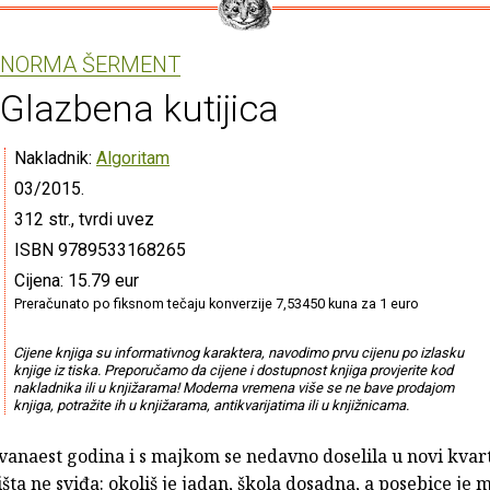
NORMA ŠERMENT
Glazbena kutijica
Nakladnik:
Algoritam
03/2015.
312 str., tvrdi uvez
ISBN 9789533168265
Cijena: 15.79 eur
Preračunato po fiksnom tečaju konverzije 7,53450 kuna za 1 euro
Cijene knjiga su informativnog karaktera, navodimo prvu cijenu po izlasku
knjige iz tiska. Preporučamo da cijene i dostupnost knjiga provjerite kod
nakladnika ili u knjižarama! Moderna vremena više se ne bave prodajom
knjiga, potražite ih u knjižarama, antikvarijatima ili u knjižnicama.
vanaest godina i s majkom se nedavno doselila u novi kvar
ništa ne sviđa: okoliš je jadan, škola dosadna, a posebice je m