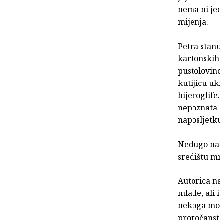
nema ni jed
mijenja.
Petra stan
kartonskih 
pustolovino
kutijicu u
hijeroglife
nepoznata d
naposljetku
Nedugo nak
središtu m
Autorica na
mlade, ali 
nekoga možd
proročansta