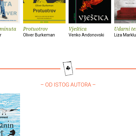
 minuta
Protuotrov
Vještica
Udarni t
r
Oliver Burkeman
Venko Andonovski
Liza Markl
– OD ISTOG AUTORA –