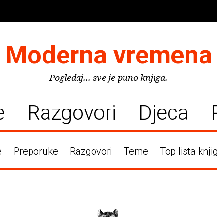
Moderna vremena
Pogledaj... sve je puno knjiga.
e
Razgovori
Djeca
e
Preporuke
Razgovori
Teme
Top lista knji