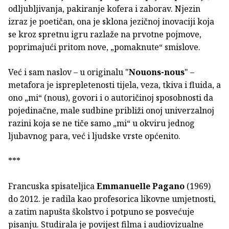
odljubljivanja, pakiranje kofera i zaborav. Njezin
izraz je poetičan, ona je sklona jezičnoj inovaciji koja
se kroz spretnu igru razlaže na prvotne pojmove,
poprimajući pritom nove, „pomaknute“ smislove.
Već i sam naslov – u originalu "
Nouons-nous
" –
metafora je isprepletenosti tijela, veza, tkiva i fluida, a
ono „mi“ (nous), govori i o autoričinoj sposobnosti da
pojedinačne, male sudbine približi onoj univerzalnoj
razini koja se ne tiče samo „mi“ u okviru jednog
ljubavnog para, već i ljudske vrste općenito.
***
Francuska spisateljica
Emmanuelle Pagano
(1969)
do 2012. je radila kao profesorica likovne umjetnosti,
a zatim napušta školstvo i potpuno se posvećuje
pisanju. Studirala je povijest filma i audiovizualne