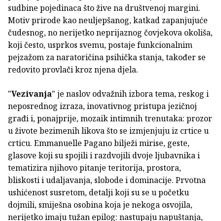
sudbine pojedinaca što žive na društvenoj margini.
Motiv prirode kao neuljepšanog, katkad zapanjujuće
čudesnog, no nerijetko neprijaznog čovjekova okoliša,
koji često, usprkos svemu, postaje funkcionalnim
pejzažom za naratoričina psihička stanja, također se
redovito provlači kroz njena djela.
"
Vezivanja
" je naslov odvažnih izbora tema, reskog i
neposrednog izraza, inovativnog pristupa jezičnoj
građi i, ponajprije, mozaik intimnih trenutaka: prozor
u živote bezimenih likova što se izmjenjuju iz crtice u
crticu. Emmanuelle Pagano bilježi mirise, geste,
glasove koji su spojili i razdvojili dvoje ljubavnika i
tematizira njihovo pitanje teritorija, prostora,
bliskosti i udaljavanja, slobode i dominacije. Prvotna
ushićenost susretom, detalji koji su se u početku
dojmili, smiješna osobina koja je nekoga osvojila,
nerijetko imaju tužan epilog: nastupaju napuštanja,