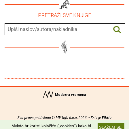
– PRETRAŽI SVE KNJIGE –
Moderna vremena
Sva prava pridržana © MV Info d.o.o. 2026. • Kriv je
Fiktiv
Mvinfo.hr koristi kolačiće („cookies“) kako bi
SLAŽEM SE
O nama
•
Pomoć
•
Uvjeti korištenja
•
RSS kanali