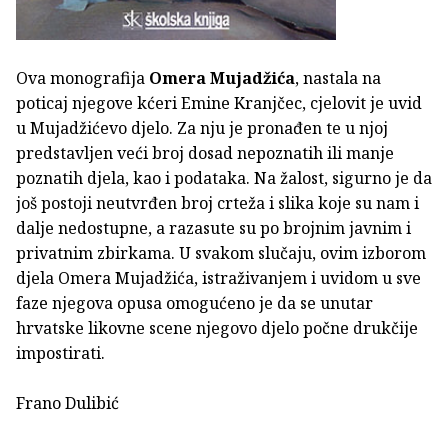
Ova monografija
Omera Mujadžića
, nastala na
poticaj njegove kćeri Emine Kranjčec, cjelovit je uvid
u Mujadžićevo djelo. Za nju je pronađen te u njoj
predstavljen veći broj dosad nepoznatih ili manje
poznatih djela, kao i podataka. Na žalost, sigurno je da
još postoji neutvrđen broj crteža i slika koje su nam i
dalje nedostupne, a razasute su po brojnim javnim i
privatnim zbirkama. U svakom slučaju, ovim izborom
djela Omera Mujadžića, istraživanjem i uvidom u sve
faze njegova opusa omogućeno je da se unutar
hrvatske likovne scene njegovo djelo počne drukčije
impostirati.
Frano Dulibić