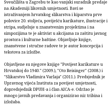
Sveučilišta u Zagrebu te kao vanjski suradnik predaje
na Akademiji likovnih umjetnosti. Bavi se
istraživanjem hrvatskog slikarstva i kiparstva prve
polovice 20. stoljeća, poviješću karikature, ilustracije i
stripa, sudjeluje u znanstvenim projektima i na
simpozijima te je aktivist u akcijama za zaštitu javnog
prostora i kulturne baštine. Objavljuje knjige,
znanstvene i stručne radove te je autor koncepcija i
tekstova za izložbe.
Objavljene su njegove knjige "Povijest karikature u
Hrvatskoj do 1940." (2009.), "Oto Reisinger" (2008.) i
"Slikarstvo Vladimira Varlaja" (2011.). Predsjednik je
Upravnog vijeća Instituta za povijest umjetnosti,
dopredsjednik DPUH-a i član AICA-e. Održao je
mnogo javnih predavanja i organizirao niz tribina i
izložaba.