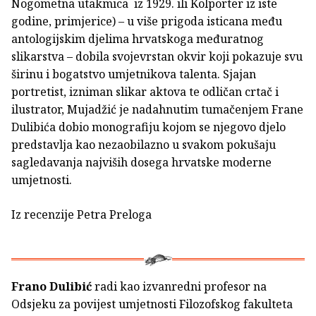
Nogometna utakmica iz 1929. ili Kolporter iz iste
godine, primjerice) – u više prigoda isticana među
antologijskim djelima hrvatskoga međuratnog
slikarstva – dobila svojevrstan okvir koji pokazuje svu
širinu i bogatstvo umjetnikova talenta. Sjajan
portretist, izniman slikar aktova te odličan crtač i
ilustrator, Mujadžić je nadahnutim tumačenjem Frane
Dulibića dobio monografiju kojom se njegovo djelo
predstavlja kao nezaobilazno u svakom pokušaju
sagledavanja najviših dosega hrvatske moderne
umjetnosti.
Iz recenzije Petra Preloga
Frano Dulibić
radi kao izvanredni profesor na
Odsjeku za povijest umjetnosti Filozofskog fakulteta