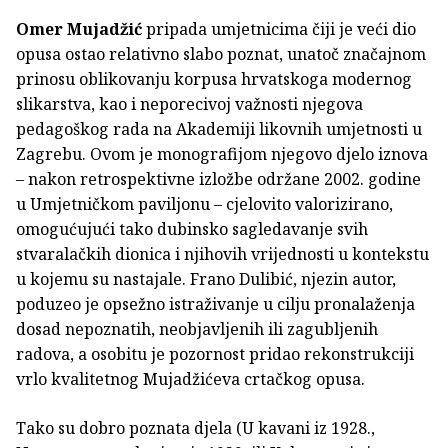
Omer Mujadžić
pripada umjetnicima čiji je veći dio
opusa ostao relativno slabo poznat, unatoč značajnom
prinosu oblikovanju korpusa hrvatskoga modernog
slikarstva, kao i neporecivoj važnosti njegova
pedagoškog rada na Akademiji likovnih umjetnosti u
Zagrebu. Ovom je monografijom njegovo djelo iznova
– nakon retrospektivne izložbe održane 2002. godine
u Umjetničkom paviljonu – cjelovito valorizirano,
omogućujući tako dubinsko sagledavanje svih
stvaralačkih dionica i njihovih vrijednosti u kontekstu
u kojemu su nastajale. Frano Dulibić, njezin autor,
poduzeo je opsežno istraživanje u cilju pronalaženja
dosad nepoznatih, neobjavljenih ili zagubljenih
radova, a osobitu je pozornost pridao rekonstrukciji
vrlo kvalitetnog Mujadžićeva crtačkog opusa.
Tako su dobro poznata djela (U kavani iz 1928.,