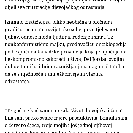
dijeli sve frustracije djevojačkog odrastanja.
Iznimno znatiželjna, toliko neobična u običnom
gradiću, promatra svijet oko sebe, prvu tjelesnost,
ljubav, odnose među ljudima, rođenje i smrt. Uz
nonkonformističnu majku, prodavačicu enciklopedija
po bespućima kanadske provincije koja je upućuje da
beskompromisno zakorači u život, Del Jordan svojim
duhovitim i lucidnim razmišljanjima nagoni čitatelja
da se s nježnošću i smiješkom sjeti i vlastita
odrastanja.
"Te godine kad sam napisala 'Život djevojaka i žena'
bila sam preko svake mjere produktivna. Brinula sam
o četvero djece, troje mojih i još jednoj njihovoj
prijateljici koja je te godine živjela s nama, i radila