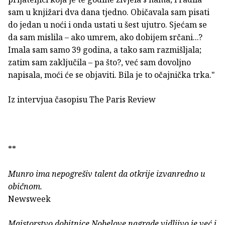
sam u knjižari dva dana tjedno. Običavala sam pisati
do jedan u noći i onda ustati u šest ujutro. Sjećam se
da sam mislila – ako umrem, ako dobijem srčani...?
Imala sam samo 39 godina, a tako sam razmišljala;
zatim sam zaključila – pa što?, već sam dovoljno
napisala, moći će se objaviti. Bila je to očajnička trka."
Iz intervjua časopisu The Paris Review
**
Munro ima nepogrešiv talent da otkrije izvanredno u
običnom.
Newsweek
Majstorstvo dobitnice Nobelove nagrade vidljivo je već i