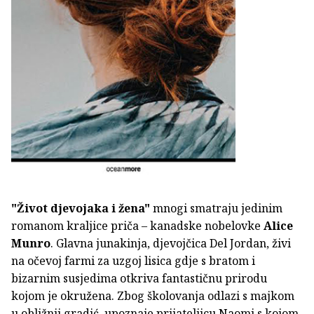
"Život djevojaka i žena"
mnogi smatraju jedinim
romanom kraljice priča – kanadske nobelovke
Alice
Munro
. Glavna junakinja, djevojčica Del Jordan, živi
na očevoj farmi za uzgoj lisica gdje s bratom i
bizarnim susjedima otkriva fantastičnu prirodu
kojom je okružena. Zbog školovanja odlazi s majkom
u obližnji gradić, upoznaje prijateljicu Naomi s kojom