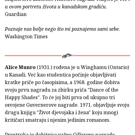
u ovom portretu života u kanadskom gradiću.
Guardian
Poznaje nas bolje nego što mi poznajemo sami sebe.
Washington Times
Alice Munro
(1931.) rođena je u Winghamu (Ontario)
u Kanadi. Već kao studentica počinje objavljivati
kratke priče po časopisima, a 1968. godine dobiva
svoju prvu nagradu za zbirku priča "Dance of the
Happy Shades". To će joj biti prva od ukupno tri
osvojene Guvernerove nagrade. 1971. objavljuje svoju
drugu knjigu "Život djevojaka i žena" koju mnogi
kritičari smatraju i njenim jedinim romanom.
Dvostruka je dobitnica važne Gillerove nagrade –