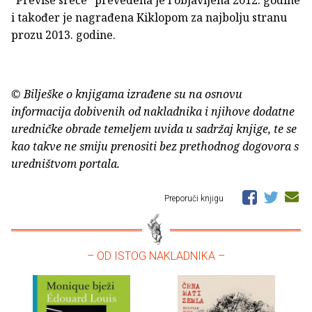
"Previše sreće" prevedena je i objavljena 2012. godine
i također je nagrađena Kiklopom za najbolju stranu
prozu 2013. godine.
© Bilješke o knjigama izrađene su na osnovu
informacija dobivenih od nakladnika i njihove dodatne
uredničke obrade temeljem uvida u sadržaj knjige, te se
kao takve ne smiju prenositi bez prethodnog dogovora s
uredništvom portala.
Preporuči knjigu
– OD ISTOG NAKLADNIKA –