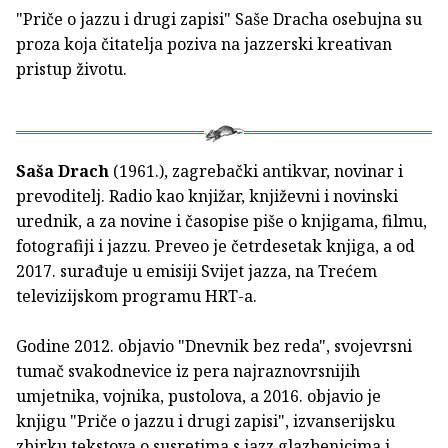
"Priče o jazzu i drugi zapisi" Saše Dracha osebujna su
proza koja čitatelja poziva na jazzerski kreativan
pristup životu.
Saša Drach
(1961.), zagrebački antikvar, novinar i
prevoditelj. Radio kao knjižar, književni i novinski
urednik, a za novine i časopise piše o knjigama, filmu,
fotografiji i jazzu. Preveo je četrdesetak knjiga, a od
2017. surađuje u emisiji Svijet jazza, na Trećem
televizijskom programu HRT-a.
Godine 2012. objavio "Dnevnik bez reda", svojevrsni
tumač svakodnevice iz pera najraznovrsnijih
umjetnika, vojnika, pustolova, a 2016. objavio je
knjigu "Priče o jazzu i drugi zapisi", izvanserijsku
zbirku tekstova o susretima s jazz glazbenicima i