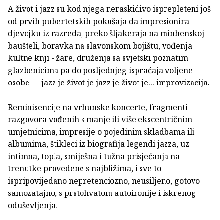
A život i jazz su kod njega neraskidivo isprepleteni još
od prvih pubertetskih pokušaja da impresionira
djevojku iz razreda, preko šljakeraja na minhenskoj
baušteli, boravka na slavonskom bojištu, vođenja
kultne knji - žare, druženja sa svjetski poznatim
glazbenicima pa do posljednjeg ispraćaja voljene
osobe — jazz je život je jazz je život je... improvizacija.
Reminisencije na vrhunske koncerte, fragmenti
razgovora vođenih s manje ili više ekscentričnim
umjetnicima, impresije o pojedinim skladbama ili
albumima, štikleci iz biografija legendi jazza, uz
intimna, topla, smiješna i tužna prisjećanja na
trenutke provedene s najbližima, i sve to
ispripovijedano nepretenciozno, neusiljeno, gotovo
samozatajno, s prstohvatom autoironije i iskrenog
oduševljenja.