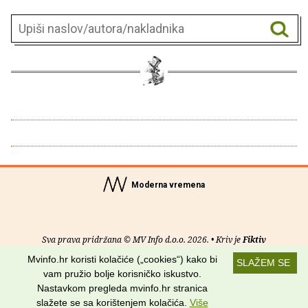
Moderna vremena
Sva prava pridržana © MV Info d.o.o. 2026. • Kriv je
Fiktiv
Mvinfo.hr koristi kolačiće („cookies“) kako bi
SLAŽEM SE
O nama
•
Pomoć
•
Uvjeti korištenja
•
RSS kanali
vam pružio bolje korisničko iskustvo.
Nastavkom pregleda mvinfo.hr stranica
Potraži nas na:
slažete se sa korištenjem kolačića.
Više