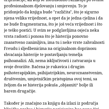
profesionalnom djelovanju i smjerenju. To je
pridonjelo da knjiga bude "različita", što je sigurno
njena velika vrijednost, a opet da je jedna cjelina i da
ne bude fragmentarna, što je još veća vrijednost i što
je teško postići. U svim se podglavljima osjeća neka
vrsta radosti i ponosa što je histerija ponovno
znanstveno zanimljiva, ima tu i neke vrste zahvalnosti
Freudu i sljedbenicima na originalnom doprinosu
shvaćanja histerije te postavljanju temelja
psihoanalizi. Ali, nema isključivosti i zatvaranja u
svoje dvorište. Bačena je rukavica i drugim
psihoterapijskim, psihijatrijskim, neuroznanstvenim,
društvenim, umjetničkim pristupima ovoj temi, sa
željom da se histerija pokuša „objasniti“ bolje ili
barem drugačije.
Također je značajno za knjigu da izlazi iz područja