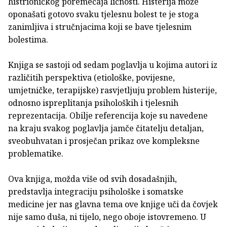
histrioničkog poremećaja ličnosti. Histerija može
oponašati gotovo svaku tjelesnu bolest te je stoga
zanimljiva i stručnjacima koji se bave tjelesnim
bolestima.
Knjiga se sastoji od sedam poglavlja u kojima autori iz
različitih perspektiva (etiološke, povijesne,
umjetničke, terapijske) rasvjetljuju problem histerije,
odnosno ispreplitanja psiholoških i tjelesnih
reprezentacija. Obilje referencija koje su navedene
na kraju svakog poglavlja jamče čitatelju detaljan,
sveobuhvatan i prosječan prikaz ove kompleksne
problematike.
Ova knjiga, možda više od svih dosadašnjih,
predstavlja integraciju psihološke i somatske
medicine jer nas glavna tema ove knjige uči da čovjek
nije samo duša, ni tijelo, nego oboje istovremeno. U