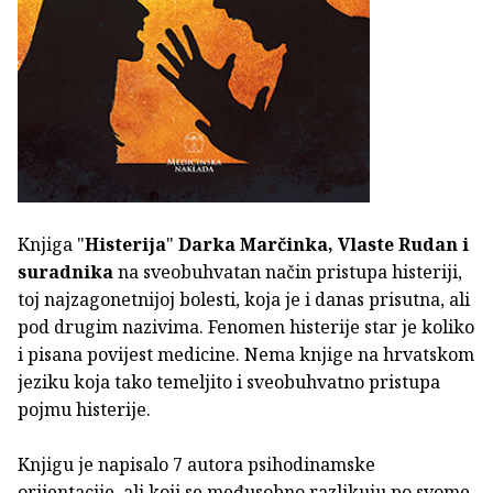
Knjiga "
Histerija
"
Darka Marčinka, Vlaste Rudan i
suradnika
na sveobuhvatan način pristupa histeriji,
toj najzagonetnijoj bolesti, koja je i danas prisutna, ali
pod drugim nazivima. Fenomen histerije star je koliko
i pisana povijest medicine. Nema knjige na hrvatskom
jeziku koja tako temeljito i sveobuhvatno pristupa
pojmu histerije.
Knjigu je napisalo 7 autora psihodinamske
orijentacije, ali koji se međusobno razlikuju po svome