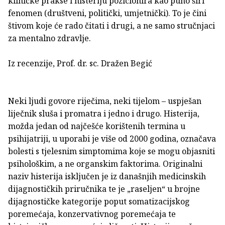
kliničke prakse i histeriju pozicionira kao puno širi
fenomen (društveni, politički, umjetnički). To je čini
štivom koje će rado čitati i drugi, a ne samo stručnjaci
za mentalno zdravlje.
Iz recenzije, Prof. dr. sc. Dražen Begić
Neki ljudi govore riječima, neki tijelom – uspješan
liječnik sluša i promatra i jedno i drugo. Histerija,
možda jedan od najčešće korištenih termina u
psihijatriji, u uporabi je više od 2000 godina, označava
bolesti s tjelesnim simptomima koje se mogu objasniti
psihološkim, a ne organskim faktorima. Originalni
naziv histerija isključen je iz današnjih medicinskih
dijagnostičkih priručnika te je „raseljen“ u brojne
dijagnostičke kategorije poput somatizacijskog
poremećaja, konzervativnog poremećaja te