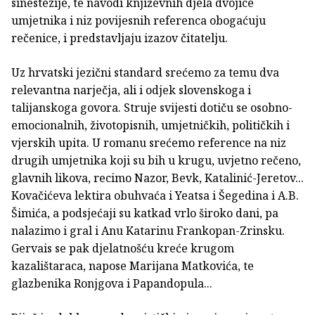
sinestezije, te navodi književnih djela dvojice
umjetnika i niz povijesnih referenca obogaćuju
rečenice, i predstavljaju izazov čitatelju.
Uz hrvatski jezični standard srećemo za temu dva
relevantna narječja, ali i odjek slovenskoga i
talijanskoga govora. Struje svijesti dotiču se osobno-
emocionalnih, životopisnih, umjetničkih, političkih i
vjerskih upita. U romanu srećemo reference na niz
drugih umjetnika koji su bih u krugu, uvjetno rečeno,
glavnih likova, recimo Nazor, Bevk, Katalinić-Jeretov...
Kovačićeva lektira obuhvaća i Yeatsa i Šegedina i A.B.
Šimića, a podsjećaji su katkad vrlo široko dani, pa
nalazimo i gral i Anu Katarinu Frankopan-Zrinsku.
Gervais se pak djelatnošću kreće krugom
kazalištaraca, napose Marijana Matkovića, te
glazbenika Ronjgova i Papandopula...