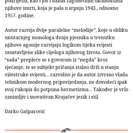
podrijetla, kao i još i danas zagonetnim okolnostima
njihove smrti, koja je pala u srpnju 1943., odnosno
1957. godine.
Autor razvija dvije paralelne “melodije”, koje u obliku
unutarnjeg monologa dvaju pjesnika u trenutku
njihove agonije razvijaju logikom tijeka svijesti
usustavljene slike cijeloga njihovog života. Govor iz
“sada” prepleće se s govorom iz “negda” kroz
sjećanje, te se subjekt pričanja stalno drži u stanju
višestruke svijesti... razvidno je da autor izvrsno vlada
tehnikom modernog pripovijedanja, ne dovodeći ipak
svoj rukopis do potpuna hermetizma... Također je vrlo
zanimljiv i inovativan Krajačev jezik i stil.
Darko Gašparović