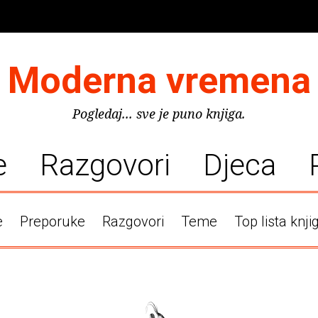
Moderna vremena
Pogledaj... sve je puno knjiga.
e
Razgovori
Djeca
e
Preporuke
Razgovori
Teme
Top lista knji