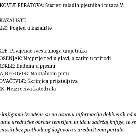
NKOVIÆ PERATOVA: Susreti mladih pjesnika i pisaca V.
KAZALIŠTE
Æ: Pogled u kazalište
IÆ: Prvijenac svestranoga umjetnika
SENjAK: Najprije red u glavi, a zatim u prirodi
NDRIÆ: Endemi u pjesmi
LAJBEGOVIÆ: Na stalnom putu
OVAČEVIÆ: Škrinjica prijateljstva
K: Neizreciva katedrala
o knjigama izrađene su na osnovu informacija dobivenih od 
atne uredničke obrade temeljem uvida u sadržaj knjige, te s
enositi bez prethodnog dogovora s uredništvom portala.