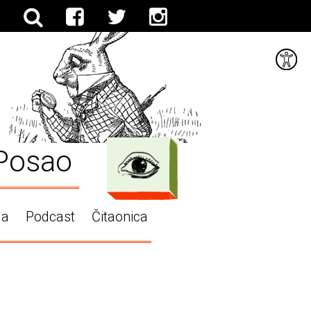
Posao
ga
Podcast
Čitaonica