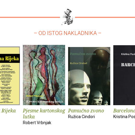
– OD ISTOG NAKLADNIKA –
 Rijeka
Pjesme kartonskog
Pamučno zvono
Barcelon
lutka
Ružica Cindori
Kristina Pos
Robert Vrbnjak