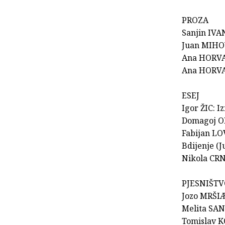
PROZA
Sanjin IVA
Juan MIHOV
Ana HORVAT
Ana HORVA
ESEJ
Igor ŽIC: 
Domagoj OR
Fabijan LO
Bdijenje (J
Nikola CRN
PJESNIŠT
Jozo MRŠIÆ
Melita SA
Tomislav K