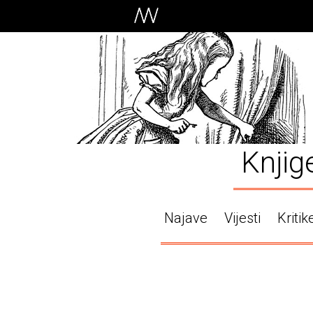
Knjig
Najave
Vijesti
Kritik