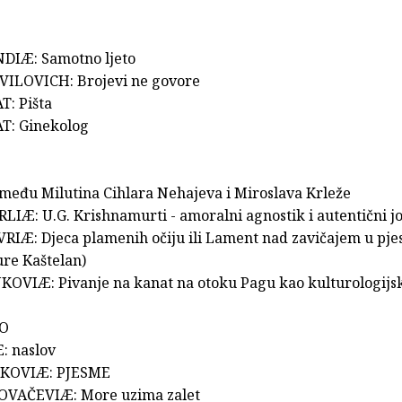
NDIÆ: Samotno ljeto
ILOVICH: Brojevi ne govore
: Pišta
T: Ginekolog
Između Milutina Cihlara Nehajeva i Miroslava Krleže
LIÆ: U.G. Krishnamurti - amoralni agnostik i autentični j
VRIÆ: Djeca plamenih očiju ili Lament nad zavičajem u pje
ure Kaštelan)
KOVIÆ: Pivanje na kanat na otoku Pagu kao kulturologijs
VO
: naslov
NKOVIÆ: PJESME
OVAČEVIÆ: More uzima zalet