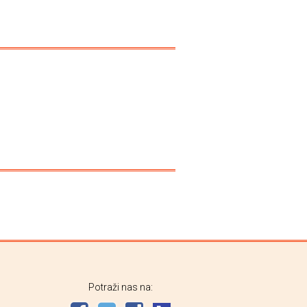
Dolores Pet
Potraži nas na: