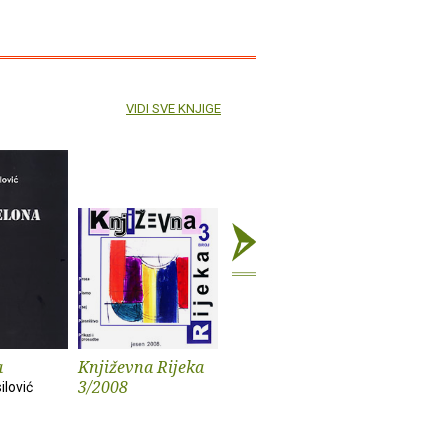
VIDI SVE KNJIGE
a
Književna Rijeka
Književna Rijeka
Hrvatska
3/2008
1/2008.
književno
ilović
istarskim
časopisi
polovice 