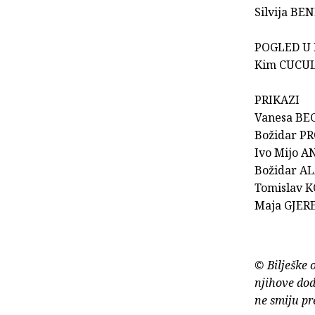
Silvija BE
POGLED U 
Kim CUCULI
PRIKAZI
Vanesa BEG
Božidar PRO
Ivo Mijo A
Božidar A
Tomislav K
Maja GJERE
© Bilješke 
njihove dod
ne smiju pr