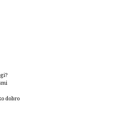
ogi?
smi
ko dobro