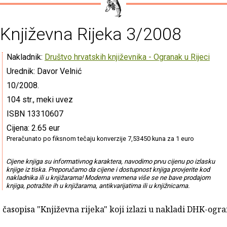
Književna Rijeka 3/2008
Nakladnik:
Društvo hrvatskih književnika - Ogranak u Rijeci
Urednik: Davor Velnić
10/2008.
104 str., meki uvez
ISBN 13310607
Cijena: 2.65 eur
Preračunato po fiksnom tečaju konverzije 7,53450 kuna za 1 euro
Cijene knjiga su informativnog karaktera, navodimo prvu cijenu po izlasku
knjige iz tiska. Preporučamo da cijene i dostupnost knjiga provjerite kod
nakladnika ili u knjižarama! Moderna vremena više se ne bave prodajom
knjiga, potražite ih u knjižarama, antikvarijatima ili u knjižnicama.
j časopisa "Književna rijeka" koji izlazi u nakladi DHK-ogr