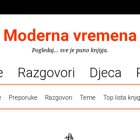
Moderna vremena
Pogledaj... sve je puno knjiga.
e
Razgovori
Djeca
e
Preporuke
Razgovori
Teme
Top lista knji