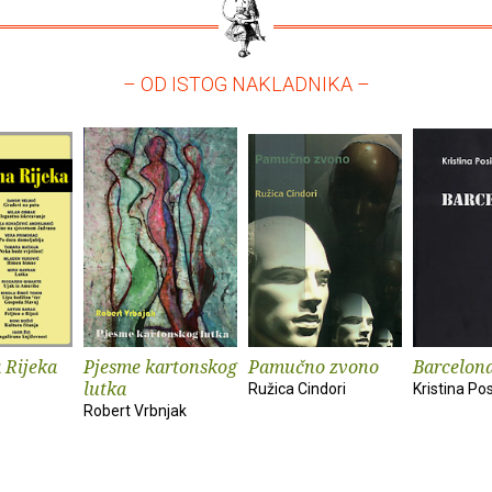
– OD ISTOG NAKLADNIKA –
 Rijeka
Pjesme kartonskog
Pamučno zvono
Barcelon
lutka
Ružica Cindori
Kristina Pos
Robert Vrbnjak