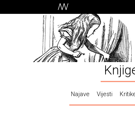
Knjig
Najave
Vijesti
Kritik