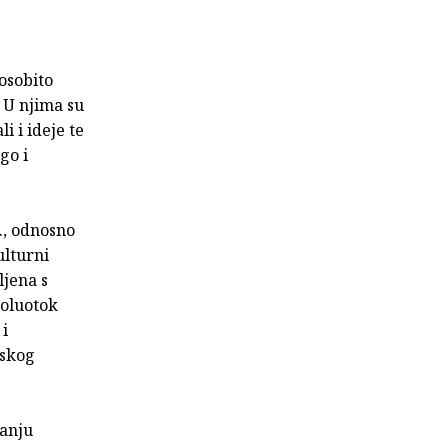
osobito
 U njima su
i i ideje te
go i
., odnosno
ulturni
ljena s
poluotok
 i
tskog
ranju