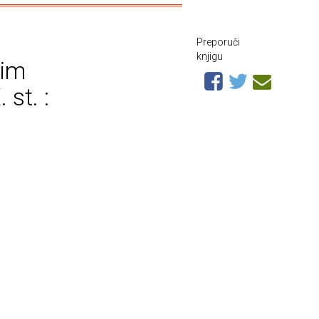
Preporuči
knjigu
kim
st. :