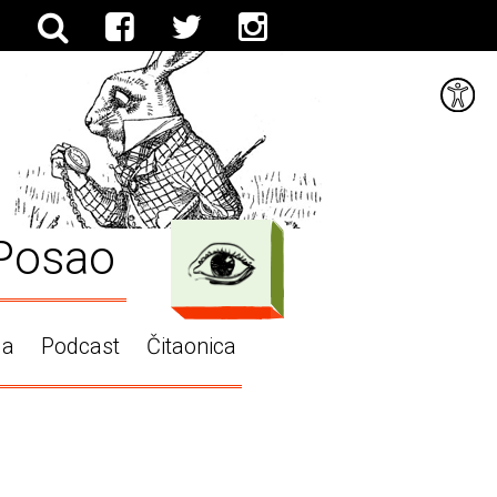
Posao
ga
Podcast
Čitaonica