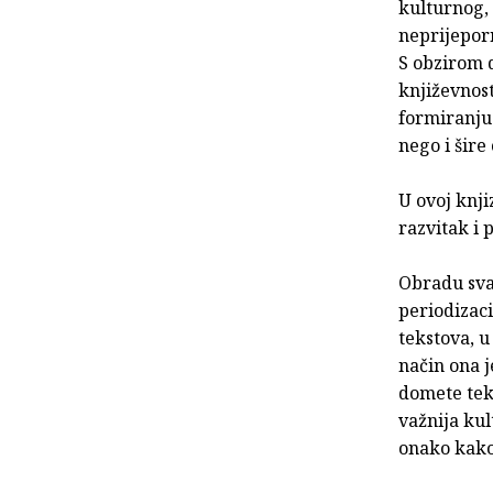
kulturnog, 
neprijeporn
S obzirom 
književnost
formiranju 
nego i šire
U ovoj knji
razvitak i p
Obradu svak
periodizaci
tekstova, u
način ona j
domete tek
važnija kul
onako kako s