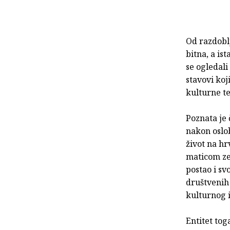
Od razdobl
bitna, a i
se ogledali 
stavovi koj
kulturne te
Poznata je 
nakon oslob
život na hr
maticom ze
postao i sv
društvenih 
kulturnog 
Entitet tog