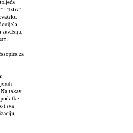
toljeća
 i "Istra".
rvatsku
donijela
 zavičaju,
sti.
časopisa za
a:
ljenih
. Na takav
 podatke i
 i sva
izaciju,