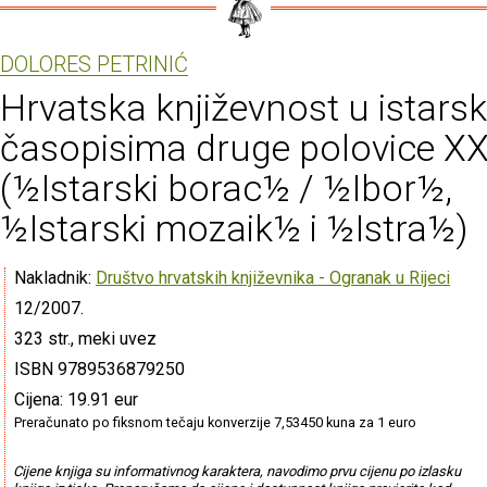
DOLORES PETRINIĆ
Hrvatska književnost u istars
časopisima druge polovice XX. 
(½Istarski borac½ / ½Ibor½,
½Istarski mozaik½ i ½Istra½)
Nakladnik:
Društvo hrvatskih književnika - Ogranak u Rijeci
12/2007.
323 str., meki uvez
ISBN 9789536879250
Cijena: 19.91 eur
Preračunato po fiksnom tečaju konverzije 7,53450 kuna za 1 euro
Cijene knjiga su informativnog karaktera, navodimo prvu cijenu po izlasku