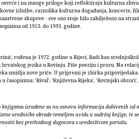
 osvrće i na mnoge priloge koji reflektiraju kulturna zbivan
likovne izložbe, raznolika kulturna događanja, koncerte, fi
znanstvene skupove - sve ono stoje bilo zabilježeno na stra
sopisima od 1953. do 1993. godine.
rinić, rođena je 1972. godine u Rijeci. Radi kao srednjoško
 hrvatskog jezika u Rovinju. Piše poeziju i prozu. Na relacij
jeka smišlja nove priče. U pripremi je zbirka pripovijedaka
 u časopisima: 'Rival', 'Književna Rijeka', 'Rovinjski obzori', 
o knjigama izrađene su na osnovu informacija dobivenih od 
atne uredničke obrade temeljem uvida u sadržaj knjige, te s
enositi bez prethodnog dogovora s uredništvom portala.