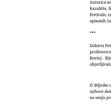
Autorica se
kazalište, 
festivale, 
opisanih ča
***
Dolores Pet
profesorica
Rovinj - Ri
objavljivala
© Bilješke 
njihove dod
ne smiju pr