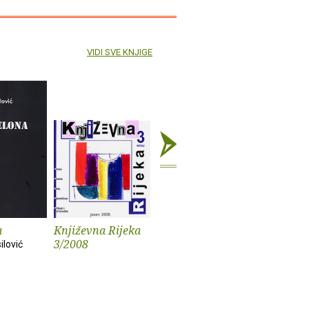
VIDI SVE KNJIGE
a
Književna Rijeka
Književna Rijeka
Hrvatska
3/2008
1/2008.
književno
ilović
istarskim
časopisi
polovice 
Dolores Pet