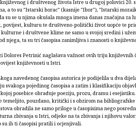
književnog i društvenog života Istre u drugoj polovici 20. s
a, a to su "Istarski borac" (kasnije "Ibor"), "Istarski mozaik"
da su se u njima okušala mnoga imena danas značajna za h
, povijest, kulturu te društveno-politički život uopće te pri
kulturne i društvene klime ne samo u svojoj sredini i užem
 od njega, ta su tri časopisa zanimljiva i znanosti o književno
zi Dolores Petrinić naglašava važnost ovih triju književnih 
ovijest književnosti u Istri.
oga navedenog časopisa autorica je podijelila u dva dijel
ju svakoga pojedinog časopisa a zatim i klasifikaciju objav
 kojoj posebice obrađuje poeziju, prozu, dramu i esejistiku
e temeljito, pouzdano, kritički i s obzirom na bibliografske
stova obradila ne samo priloge u časopisima nego posredno
turna zbivanja u Istri, odjeke na ta zbivanja i njihovu valor
u ih ti časopisi pratili i ocjenjivali.