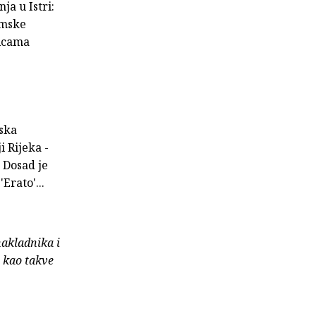
ja u Istri:
lmske
nicama
lska
i Rijeka -
. Dosad je
'Erato'...
nakladnika i
e kao takve