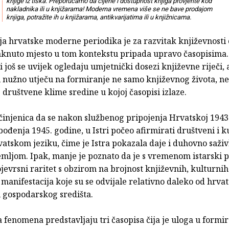
knjige iz tiska. Preporučamo da cijene i dostupnost knjiga provjerite kod
nakladnika ili u knjižarama! Moderna vremena više se ne bave prodajom
knjiga, potražite ih u knjižarama, antikvarijatima ili u knjižnicama.
ja hrvatske moderne periodika je za razvitak književnosti 
staknuto mjesto u tom kontekstu pripada upravo časopisima.
i još se uvijek ogledaju umjetnički dosezi književne riječi, al
i nužno utječu na formiranje ne samo književnog života, ne
 društvene klime sredine u kojoj časopisi izlaze.
činjenica da se nakon službenog pripojenja Hrvatskoj 1943
ođenja 1945. godine, u Istri počeo afirmirati društveni i k
vatskom jeziku, čime je Istra pokazala daje i duhovno saživ
mljom. Ipak, manje je poznato da je s vremenom istarski 
ojevrsni raritet s obzirom na brojnost književnih, kulturnih
manifestacija koje su se odvijale relativno daleko od hrva
i gospodarskog središta.
a fenomena predstavljaju tri časopisa čija je uloga u formi