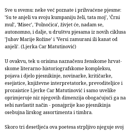
Sve u svemu: neke već poznate i prihvaćene pjesme:
'Su te anjeli va svoju kumpaniju želi, tata moj', 'Črni
mul', 'Misec', 'Polnoćica', živjet će, nadam se,
autonomno, i dalje, u društvu pjesama iz novih ciklusa
'Jubav Marije Rožine' i 'Versi zamurani ili kanat od
anjeli'. (Ljerka Car Matutinović)
U ovakvu, tek u orisima naznačenu ženskome hrvat­
skome literarno-historiografskome kompleksu,
pojava i djelo pjesnikinje, novinarke, kritičarke,
esejistice, književne interpretatorke, prevoditeljice i
prozaistice Ljerke Car Matutinović i samo uvelike
oprimjeruje niz njegovih dimenzija obogaćujući ga na
sebi navlastit način - ponajprije kao pjesnikinja
osebujna lirskog assortimenta i timbra.
Sko­ro tri desetljeća ova poetesa strpljivo njeguje svoj