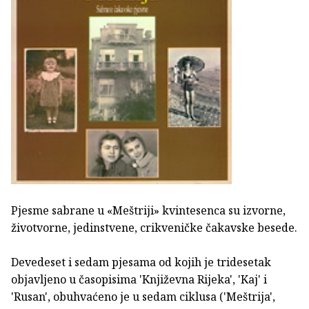
Pjesme sabrane u «Meštriji» kvintesenca su izvorne,
životvorne, jedinstvene, crikveničke čakavske besede.
Devedeset i sedam pjesama od kojih je tridesetak
objavljeno u časopisima 'Književna Rijeka', 'Kaj' i
'Rusan', obuhvaćeno je u sedam ciklusa ('Meštrija',