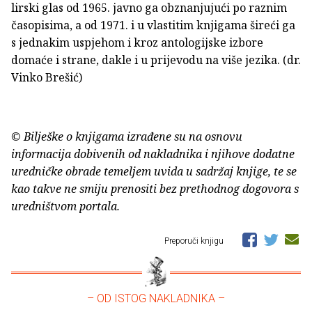
lirski glas od 1965. javno ga obznanjujući po raznim
časopisima, a od 1971. i u vlastitim knjigama šireći ga
s jednakim uspjehom i kroz antologijske izbore
domaće i strane, dakle i u prijevodu na više jezika. (dr.
Vinko Brešić)
© Bilješke o knjigama izrađene su na osnovu
informacija dobivenih od nakladnika i njihove dodatne
uredničke obrade temeljem uvida u sadržaj knjige, te se
kao takve ne smiju prenositi bez prethodnog dogovora s
uredništvom portala.
Preporuči knjigu
– OD ISTOG NAKLADNIKA –