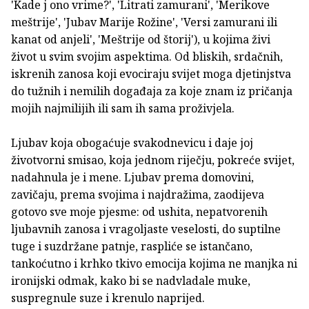
'Kade j ono vrime?', 'Litrati zamurani', 'Merikove
meštrije', 'Jubav Marije Rožine', 'Versi zamurani ili
kanat od anjeli', 'Meštrije od štorij'), u kojima živi
život u svim svojim aspektima. Od bliskih, srdačnih,
iskrenih zanosa koji evociraju svijet moga djetinjstva
do tužnih i nemilih događaja za koje znam iz pričanja
mojih najmilijih ili sam ih sama proživjela.
Ljubav koja obogaćuje svakodnevicu i daje joj
životvorni smisao, koja jednom riječju, pokreće svijet,
nadahnula je i mene. Ljubav prema domovini,
zavičaju, prema svojima i najdražima, zaodijeva
gotovo sve moje pjesme: od ushita, nepatvorenih
ljubavnih zanosa i vragoljaste veselosti, do suptilne
tuge i suzdržane patnje, raspliće se istančano,
tankoćutno i krhko tkivo emocija kojima ne manjka ni
ironijski odmak, kako bi se nadvladale muke,
suspregnule suze i krenulo naprijed.