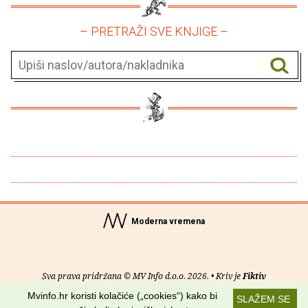
– PRETRAŽI SVE KNJIGE –
Moderna vremena
Sva prava pridržana © MV Info d.o.o. 2026. • Kriv je
Fiktiv
Mvinfo.hr koristi kolačiće („cookies“) kako bi
SLAŽEM SE
O nama
•
Pomoć
•
Uvjeti korištenja
•
RSS kanali