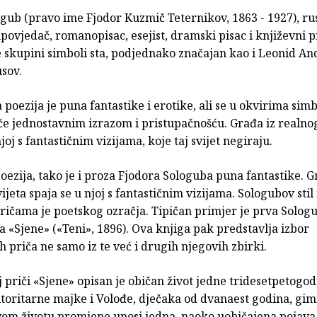
gub (pravo ime Fjodor Kuzmič Teternikov, 1863 - 1927), rus
ipovjedač, romanopisac, esejist, dramski pisac i književni p
 skupini simboli sta, podjednako značajan kao i Leonid And
usov.
poezija je puna fantastike i erotike, ali se u okvirima simb
iče jednostavnim izrazom i pristupačnošću. Građa iz realnog
joj s fantastičnim vizijama, koje taj svijet negiraju.
poezija, tako je i proza Fjodora Sologuba puna fantastike. G
ijeta spaja se u njoj s fantastičnim vizijama. Sologubov stil 
ričama je poetskog ozračja. Tipičan primjer je prva Solog
a «Sjene» («Teni», 1896). Ova knjiga pak predstavlja izbor
 priča ne samo iz te već i drugih njegovih zbirki.
 priči «Sjene» opisan je običan život jedne tridesetpetogod
toritarne majke i Volođe, dječaka od dvanaest godina, gim
vom životu promjene unosi jedna, naoko uobičajena pojav