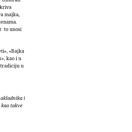
kriva
va majka,
sjenama.
z to unosi
ti», «Bajka
», kao i u
tradiciju u
nakladnika i
e kao takve