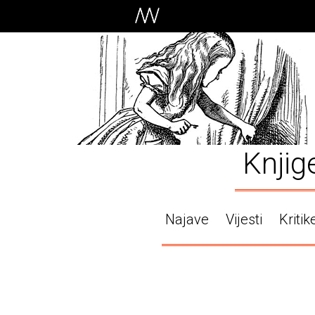
Knjig
Najave
Vijesti
Kritik