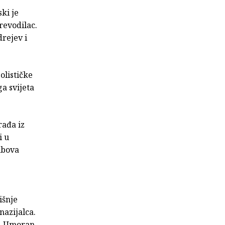
ki je
revodilac.
rejev i
olističke
a svijeta
rađa iz
i u
ubova
išnje
nazijalca.
a. Umoran