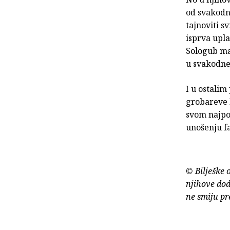
od svakodn
tajnoviti s
isprva upla
Sologub maj
u svakodnev
I u ostalim
grobareve k
svom najpo
unošenju fa
© Bilješke 
njihove dod
ne smiju pr