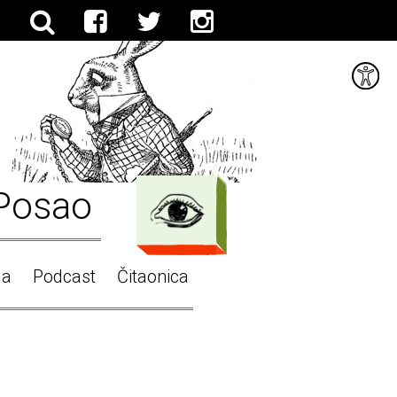
Posao
ga
Podcast
Čitaonica