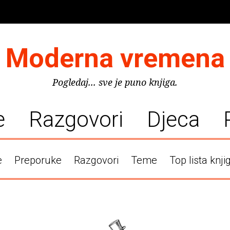
Moderna vremena
Pogledaj... sve je puno knjiga.
e
Razgovori
Djeca
e
Preporuke
Razgovori
Teme
Top lista knji