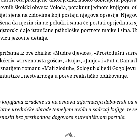
evnih školski obveza Volođa, potaknut jednom knjigom, ot
vijet sjena na zidovima koji postaju njegova opsesija. Njego
šena da njezin sin ne poludi, i sama će postati opsjednuta 
storski daje istančane psihološke portrete majke i sina. U
icu jezovite detalje.
 pričama iz ove zbirke: «Mudre djevice», «Prostodušni susre
ćeri», «Crvenousta gošća», «Kuja», «Janje» i «Put u Damask
znatijem romanu «Mali zloduh», Sologub slijedi Gogoljevu 
ntastike i nestvarnoga u posve realističko oblikovanje.
o knjigama izrađene su na osnovu informacija dobivenih od 
atne uredničke obrade temeljem uvida u sadržaj knjige, te s
enositi bez prethodnog dogovora s uredništvom portala.