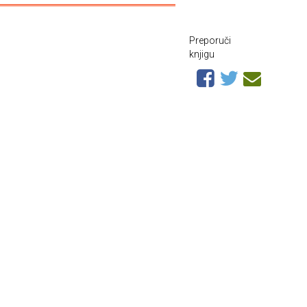
Preporuči
knjigu