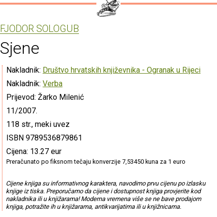
FJODOR SOLOGUB
Sjene
Nakladnik:
Društvo hrvatskih književnika - Ogranak u Rijeci
Nakladnik:
Verba
Prijevod: Žarko Milenić
11/2007.
118 str., meki uvez
ISBN 9789536879861
Cijena: 13.27 eur
Preračunato po fiksnom tečaju konverzije 7,53450 kuna za 1 euro
Cijene knjiga su informativnog karaktera, navodimo prvu cijenu po izlasku
knjige iz tiska. Preporučamo da cijene i dostupnost knjiga provjerite kod
nakladnika ili u knjižarama! Moderna vremena više se ne bave prodajom
knjiga, potražite ih u knjižarama, antikvarijatima ili u knjižnicama.