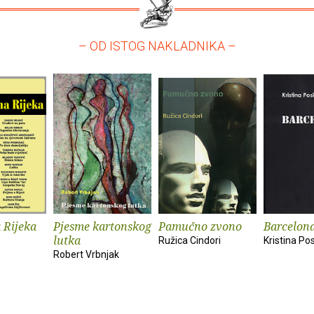
– OD ISTOG NAKLADNIKA –
 Rijeka
Pjesme kartonskog
Pamučno zvono
Barcelon
lutka
Ružica Cindori
Kristina Pos
Robert Vrbnjak