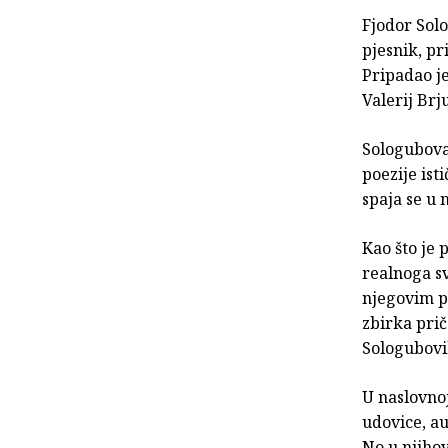
Fjodor Solo
pjesnik, pr
Pripadao je
Valerij Brj
Sologubova 
poezije ist
spaja se u n
Kao što je 
realnoga sv
njegovim p
zbirka prič
Sologubovih
U naslovnoj
udovice, au
No u njiho