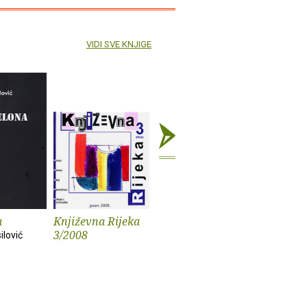
VIDI SVE KNJIGE
a
Književna Rijeka
Književna Rijeka
Hrvatska
3/2008
1/2008.
književno
ilović
istarskim
časopisi
polovice 
Dolores Pet