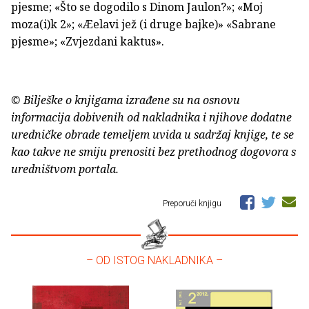
pjesme; «Što se dogodilo s Dinom Jaulon?»; «Moj
moza(i)k 2»; «Æelavi jež (i druge bajke)» «Sabrane
pjesme»; «Zvjezdani kaktus».
© Bilješke o knjigama izrađene su na osnovu
informacija dobivenih od nakladnika i njihove dodatne
uredničke obrade temeljem uvida u sadržaj knjige, te se
kao takve ne smiju prenositi bez prethodnog dogovora s
uredništvom portala.
Preporuči knjigu
– OD ISTOG NAKLADNIKA –