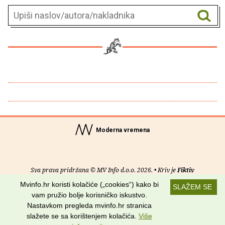
Moderna vremena
Sva prava pridržana © MV Info d.o.o. 2026. • Kriv je
Fiktiv
Mvinfo.hr koristi kolačiće („cookies“) kako bi
SLAŽEM SE
O nama
•
Pomoć
•
Uvjeti korištenja
•
RSS kanali
vam pružio bolje korisničko iskustvo.
Nastavkom pregleda mvinfo.hr stranica
Potraži nas na:
slažete se sa korištenjem kolačića.
Više