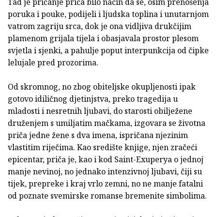
Tad je pričanje priča bilo način da se, osim prenošenja
poruka i pouke, podijeli i ljudska toplina i unutarnjom
vatrom zagriju srca, dok je ona vidljiva drukčijim
plamenom grijala tijela i obasjavala prostor plesom
svjetla i sjenki, a pahulje poput interpunkcija od čipke
lelujale pred prozorima.
Od skromnog, no zbog obiteljske okupljenosti ipak
gotovo idiličnog djetinjstva, preko tragedija u
mladosti i nesretnih ljubavi, do starosti obilježene
druženjem s umiljatim mačkama, izgovara se životna
priča jedne žene s dva imena, ispričana njezinim
vlastitim riječima. Kao središte knjige, njen zračeći
epicentar, priča je, kao i kod Saint-Exuperya o jednoj
manje nevinoj, no jednako intenzivnoj ljubavi, čiji su
tijek, prepreke i kraj vrlo zemni, no ne manje fatalni
od poznate svemirske romanse bremenite simbolima.