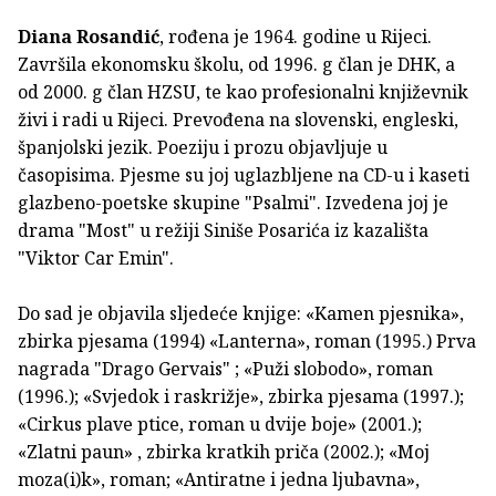
Diana Rosandić
, rođena je 1964. godine u Rijeci.
Završila ekonomsku školu, od 1996. g član je DHK, a
od 2000. g član HZSU, te kao profesionalni književnik
živi i radi u Rijeci. Prevođena na slovenski, engleski,
španjolski jezik. Poeziju i prozu objavljuje u
časopisima. Pjesme su joj uglazbljene na CD-u i kaseti
glazbeno-poetske skupine "Psalmi". Izvedena joj je
drama "Most" u režiji Siniše Posarića iz kazališta
"Viktor Car Emin".
Do sad je objavila sljedeće knjige: «Kamen pjesnika»,
zbirka pjesama (1994) «Lanterna», roman (1995.) Prva
nagrada "Drago Gervais" ; «Puži slobodo», roman
(1996.); «Svjedok i raskrižje», zbirka pjesama (1997.);
«Cirkus plave ptice, roman u dvije boje» (2001.);
«Zlatni paun» , zbirka kratkih priča (2002.); «Moj
moza(i)k», roman; «Antiratne i jedna ljubavna»,