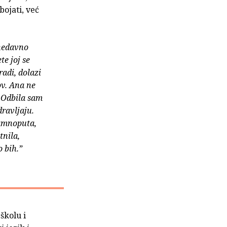
ojati, već
 nedavno
te joj se
radi, dolazi
ov. Ana ne
. Odbila sam
dravljaju.
tamnoputa,
tnila,
 bih.”
školu i