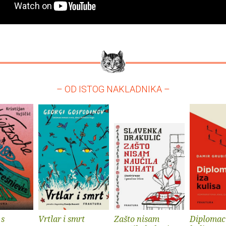
– OD ISTOG NAKLADNIKA –
 s
Vrtlar i smrt
Zašto nisam
Diplomaci