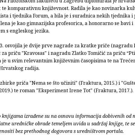
Na Filozofskom fakultetu u Zagrebu diplomirala je hrvatski
t te komparativnu književnost. Radila je kao novinarka kul
ista i tjednika Forum, a bila je i suradnica nekih tjednika i
lena je kao gimnazijska profesorica, a honorarno se bavi i
m s engleskog jezika.
. osvojila je dvije prve nagrade za kratke priče (nagradu
za priču "Kravosas" i nagradu Zlatko Tomičić za priču “Pti
la je u svim relevantnim književnim časopisima te na Treć
rvatskog radija.
 zbirke priča "Nema se što učiniti" (Fraktura, 2015.) i "Guš
2019.) te roman "Eksperiment Irene Tot" (Fraktura, 2017.).
o knjigama izrađene su na osnovu informacija dobivenih od 
atne uredničke obrade temeljem uvida u sadržaj knjige, te s
enositi bez prethodnog dogovora s uredništvom portala.