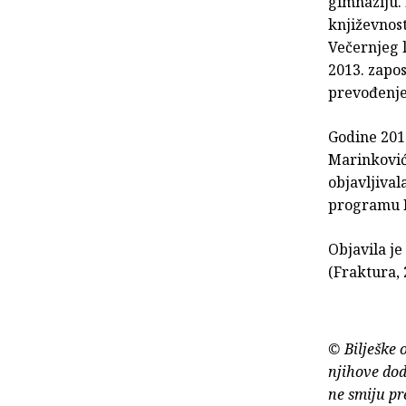
gimnaziju. 
književnos
Večernjeg l
2013. zapos
prevođenje
Godine 2013
Marinković 
objavljiva
programu H
Objavila je
(Fraktura, 
© Bilješke 
njihove dod
ne smiju pr