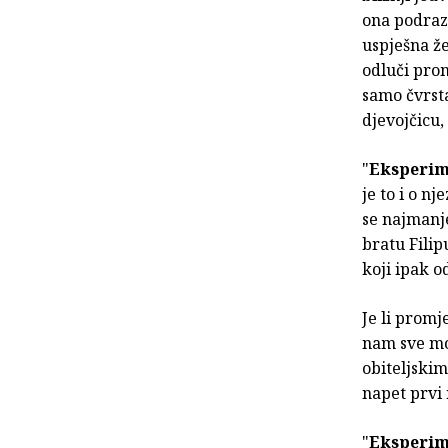
ona podrazu
uspješna ž
odluči prom
samo čvrsta
djevojčicu,
"
Eksperim
je to i o nj
se najmanj
bratu Filip
koji ipak o
Je li promj
nam sve mo
obiteljski
napet prvi
"
Eksperim