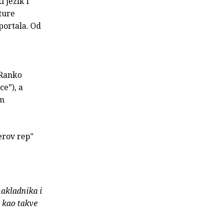
 jezik i
ture
 portala. Od
 Ranko
ce”), a
em
terov rep"
nakladnika i
e kao takve