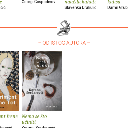
e
naučila kuhati
kulisa
Georgi Gospodinov
ičić
Slavenka Drakulić
Damir Grub
– OD ISTOG AUTORA –
nt Irene
Nema se što
učiniti
darević
Korana Serdarević