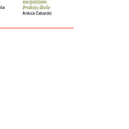
socijalizam
i djela
imperiju
Praksis škole
iša
Slobodan Prosperov
Davor Beg
Ankica Čakardić
Novak