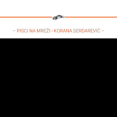
– PISCI NA MREŽI - KORANA SERDAREVIĆ –