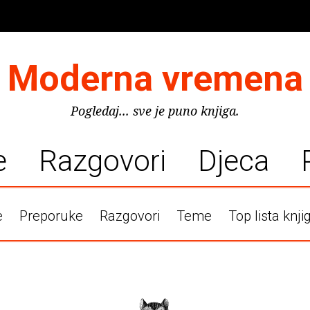
Moderna vremena
Pogledaj... sve je puno knjiga.
e
Razgovori
Djeca
e
Preporuke
Razgovori
Teme
Top lista knji