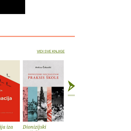
VIDI SVE KNJIGE
ja iza
Dionizijski
Grga Novak : Život
Anatomij