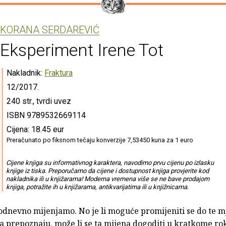
KORANA SERDAREVIĆ
Eksperiment Irene Tot
Nakladnik:
Fraktura
12/2017.
240 str., tvrdi uvez
ISBN 9789532669114
Cijena: 18.45 eur
Preračunato po fiksnom tečaju konverzije 7,53450 kuna za 1 euro
Cijene knjiga su informativnog karaktera, navodimo prvu cijenu po izlasku
knjige iz tiska. Preporučamo da cijene i dostupnost knjiga provjerite kod
nakladnika ili u knjižarama! Moderna vremena više se ne bave prodajom
knjiga, potražite ih u knjižarama, antikvarijatima ili u knjižnicama.
odnevno mijenjamo. No je li moguće promijeniti se do te mj
va prepoznaju, može li se ta mijena dogoditi u kratkome rok