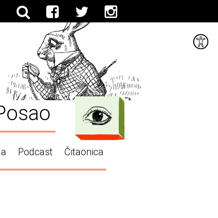
Posao
ga
Podcast
Čitaonica