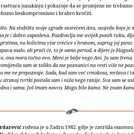
 rastvara junakinju i pokazuje da se promjene ne trebamo b
rebamo beskompromisno i hrabro kročiti.
što. Na stubištu svoje zgrade susrećem Anu, susjedu koja je
na je i dobro zaposlena. Pozdravlja me uvijek punih ruku, dije
 prstima, na kolicima vise vrećice s hranom, suprug joj puno 
pava malo, ali proći će, to je samo period, a dijete je blagosl
to, ona mora točno ovo. Meni je bolje nego Ani. Ja sam Irena
promijenila sam se toliko da me poznanici na cesti više ne poz
o me ne prepoznaje. Sada, kad sam već crnokosa, mršava i 
 stranoj tvrtki postala sam i niža nego ranije. Sva sam se usi
odna i sama. Još imam novca. Mogu bilo kamo. Ne znam kamo
rdarević
rođena je u Zadru 1982. gdje je završila osnovnu 