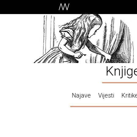
Knjig
Najave
Vijesti
Kritik