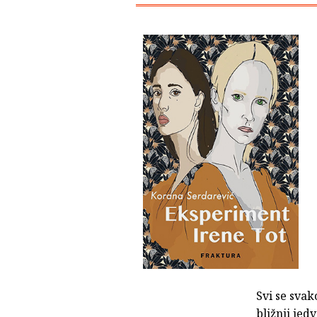
Svi se svak
bližnji jed