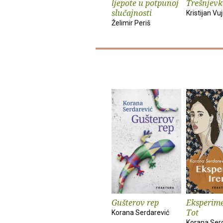
ljepote u potpunoj
Trešnjevk
slučajnosti
Kristijan Vuj
Želimir Periš
Gušterov rep
Eksperime
Tot
Korana Serdarević
Korana Ser