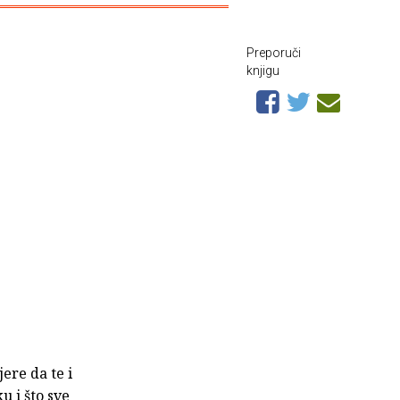
Preporuči
knjigu
ere da te i
u i što sve