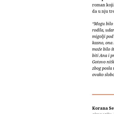
roman koji
da u nju t
“Mogu bilo 
rodila, uda
migolji pod
kasno, ona s
može bilo š
biti Ana i 
Gotovo nitk
zbog posla u
ovako slob
Korana Se