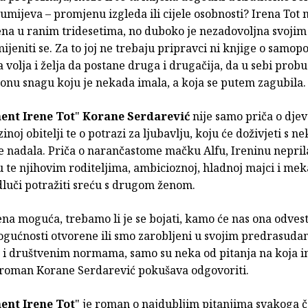
mijeva – promjenu izgleda ili cijele osobnosti? Irena Tot 
ena u ranim tridesetima, no duboko je nezadovoljna svojim
ijeniti se. Za to joj ne trebaju pripravci ni knjige o samo
 volja i želja da postane druga i drugačija, da u sebi prob
 onu snagu koju je nekada imala, a koja se putem zagubila.
ent Irene Tot
"
Korane Serdarević
nije samo priča o djevo
ezinoj obitelji te o potrazi za ljubavlju, koju će doživjeti s n
e nadala. Priča o narančastome mačku Alfu, Ireninu nepr
u te njihovim roditeljima, ambicioznoj, hladnoj majci i m
dluči potražiti sreću s drugom ženom.
ena moguća, trebamo li je se bojati, kamo će nas ona odvesti,
gućnosti otvorene ili smo zarobljeni u svojim predrasuda
m i društvenim normama, samo su neka od pitanja na koja in
 roman Korane Serdarević pokušava odgovoriti.
ent Irene Tot
" je roman o najdubljim pitanjima svakoga č