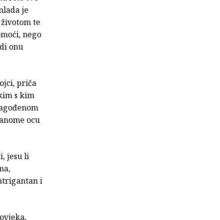
mlada je
 životom te
pomoći, nego
udi onu
jci, priča
ekim s kim
ilagođenom
ekanome ocu
 jesu li
ma,
trigantan i
ovjeka,