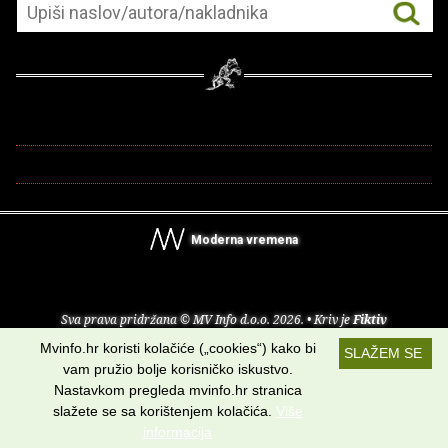
Moderna vremena
Sva prava pridržana © MV Info d.o.o. 2026. • Kriv je
Fiktiv
Mvinfo.hr koristi kolačiće („cookies“) kako bi
SLAŽEM SE
O nama
•
Pomoć
•
Uvjeti korištenja
•
RSS kanali
vam pružio bolje korisničko iskustvo.
Nastavkom pregleda mvinfo.hr stranica
Potraži nas na:
slažete se sa korištenjem kolačića.
Više
informacija