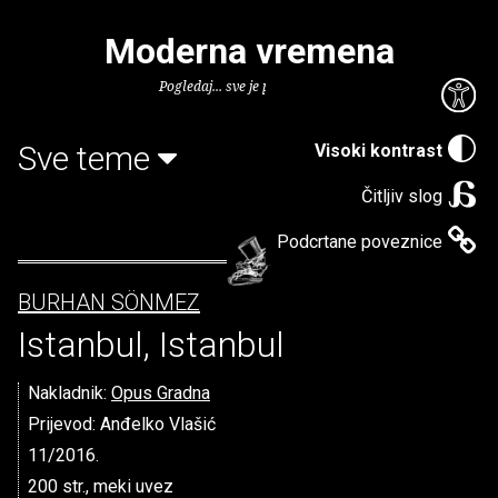
Moderna vremena
Pogledaj... sve je puno knjiga.
Sve teme
Visoki kontrast
Čitljiv slog
Podcrtane poveznice
BURHAN SÖNMEZ
Istanbul, Istanbul
Nakladnik:
Opus Gradna
Prijevod: Anđelko Vlašić
11/2016.
200 str., meki uvez