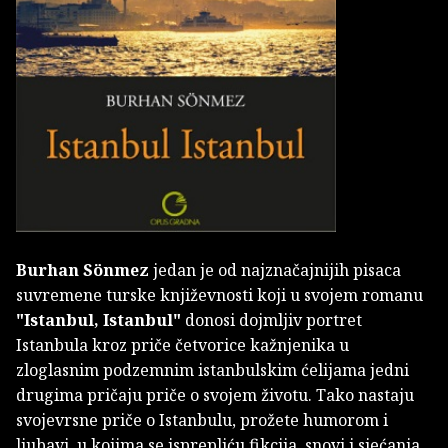
Burhan Sönmez
jedan je od najznačajnijih pisaca
suvremene turske književnosti koji u svojem romanu
"Istanbul, Istanbul"
donosi dojmljiv portret
Istanbula kroz priče četvorice kažnjenika u
zloglasnim podzemnim istanbulskim ćelijama jedni
drugima pričaju priče o svojem životu. Tako nastaju
svojevrsne priče o Istanbulu, prožete humorom i
ljubavi, u kojima se isprepliću fikcija, snovi i sjećanja