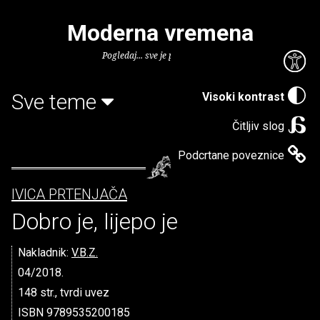
Moderna vremena
Pogledaj... sve je puno knjiga.
Sve teme
Visoki kontrast
Čitljiv slog
Podcrtane poveznice
IVICA PRTENJAČA
Dobro je, lijepo je
Nakladnik:
V.B.Z.
04/2018.
148 str., tvrdi uvez
ISBN 9789535200185