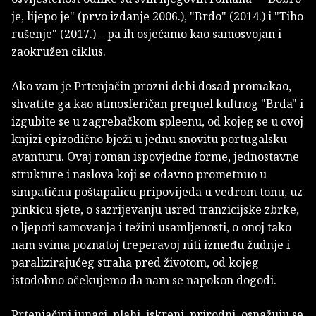
je, lijepo je" (prvo izdanje 2006.), "Brdo" (2014.) i "Tiho
rušenje" (2017.) – pa ih osjećamo kao samosvojan i
zaokružen ciklus.
Ako vam je Prtenjačin prozni debi dosad promakao,
shvatite ga kao atmosferičan prequel kultnog "Brda" i
izgubite se u zagrebačkom spleenu, od kojeg se u ovoj
knjizi epizodično bježi u jednu snovitu portugalsku
avanturu. Ovaj roman ispovjedne forme, jednostavne
strukture i naslova koji se odavno prometnuo u
simpatičnu poštapalicu pripovijeda u vedrom tonu, uz
pinkicu sjete, o sazrijevanju usred tranzicijske zbrke,
o ljepoti samovanja i težini usamljenosti, o onoj tako
nam svima poznatoj treperavoj niti između žudnje i
paralizirajućeg straha pred životom, od kojeg
istodobno očekujemo da nam se napokon dogodi.
Prtenjačini junaci, plahi, iskreni, prirodni, osnažuju se