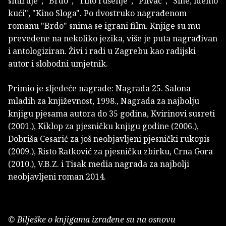
smiruje", "Brdo", "Tiho rušenje", "Plivač", "Sine, idemo
kući", "Kino Sloga". Po dvostruko nagrađenom
romanu "Brdo" snima se igrani film. Knjige su mu
prevedene na nekoliko jezika, više je puta nagrađivan
i antologiziran. Živi i radi u Zagrebu kao radijski
autor i slobodni umjetnik.
Primio je sljedeće nagrade: Nagrada 25. Salona
mladih za književnost, 1998., Nagrada za najbolju
knjigu pjesama autora do 35 godina, Kvirinovi susreti
(2001.), Kiklop za pjesničku knjigu godine (2006.),
Dobriša Cesarić za još neobjavljeni pjesnički rukopis
(2009.), Risto Ratković za pjesničku zbirku, Crna Gora
(2010.), V.B.Z. i Tisak media nagrada za najbolji
neobjavljeni roman 2014.
© Bilješke o knjigama izrađene su na osnovu