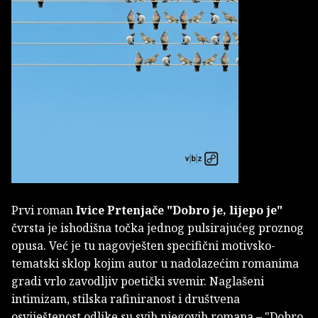
Prvi roman
Ivice Prtenjače
"Dobro je, lijepo je"
čvrsta je ishodišna točka jednog pulsirajućeg proznog
opusa. Već je tu nagovješten specifični motivsko-
tematski sklop kojim autor u nadolazećim romanima
gradi vrlo zavodljiv poetički svemir. Naglašeni
intimizam, stilska rafiniranost i društvena
osviještenost odlike su svih njegovih romana – "Dobro