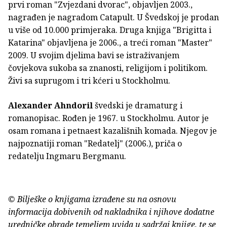
prvi roman "Zvjezdani dvorac", objavljen 2003.,
nagrađen je nagradom Catapult. U Švedskoj je prodan
u više od 10.000 primjeraka. Druga knjiga "Brigitta i
Katarina" objavljena je 2006., a treći roman "Master"
2009. U svojim djelima bavi se istraživanjem
čovjekova sukoba sa znanosti, religijom i politikom.
Živi sa suprugom i tri kćeri u Stockholmu.
Alexander Ahndoril
švedski je dramaturg i
romanopisac. Rođen je 1967. u Stockholmu. Autor je
osam romana i petnaest kazališnih komada. Njegov je
najpoznatiji roman "Redatelj" (2006.), priča o
redatelju Ingmaru Bergmanu.
© Bilješke o knjigama izrađene su na osnovu
informacija dobivenih od nakladnika i njihove dodatne
uredničke obrade temeljem uvida u sadržaj knjige, te se