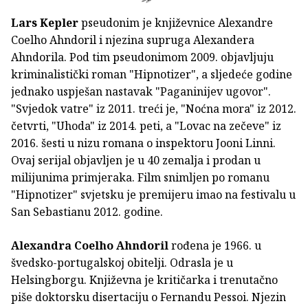
Lars Kepler
pseudonim je književnice Alexandre
Coelho Ahndoril i njezina supruga Alexandera
Ahndorila. Pod tim pseudonimom 2009. objavljuju
kriminalistički roman "Hipnotizer", a sljedeće godine
jednako uspješan nastavak "Paganinijev ugovor".
"Svjedok vatre" iz 2011. treći je, "Noćna mora" iz 2012.
četvrti, "Uhoda" iz 2014. peti, a "Lovac na zečeve" iz
2016. šesti u nizu romana o inspektoru Jooni Linni.
Ovaj serijal objavljen je u 40 zemalja i prodan u
milijunima primjeraka. Film snimljen po romanu
"Hipnotizer" svjetsku je premijeru imao na festivalu u
San Sebastianu 2012. godine.
Alexandra Coelho Ahndoril
rođena je 1966. u
švedsko-portugalskoj obitelji. Odrasla je u
Helsingborgu. Književna je kritičarka i trenutačno
piše doktorsku disertaciju o Fernandu Pessoi. Njezin