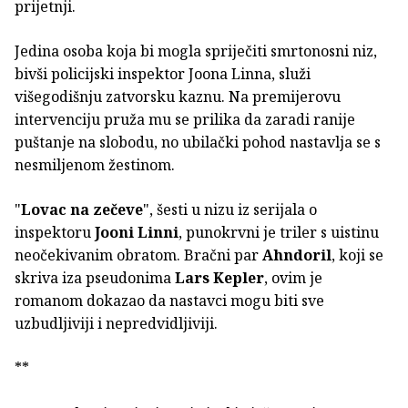
prijetnji.
Jedina osoba koja bi mogla spriječiti smrtonosni niz,
bivši policijski inspektor Joona Linna, služi
višegodišnju zatvorsku kaznu. Na premijerovu
intervenciju pruža mu se prilika da zaradi ranije
puštanje na slobodu, no ubilački pohod nastavlja se s
nesmiljenom žestinom.
"
Lovac na zečeve
", šesti u nizu iz serijala o
inspektoru
Jooni Linni
, punokrvni je triler s uistinu
neočekivanim obratom. Bračni par
Ahndoril
, koji se
skriva iza pseudonima
Lars Kepler
, ovim je
romanom dokazao da nastavci mogu biti sve
uzbudljiviji i nepredvidljiviji.
**