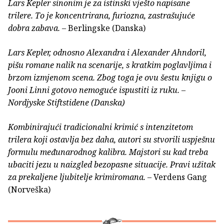
Lars Kepler sinonim je za istinski vješto napisane
trilere. To je koncentrirana, furiozna, zastrašujuće
dobra zabava.
– Berlingske (Danska)
Lars Kepler, odnosno Alexandra i Alexander Ahndoril,
pišu romane nalik na scenarije, s kratkim poglavljima i
brzom izmjenom scena. Zbog toga je ovu šestu knjigu o
Jooni Linni gotovo nemoguće ispustiti iz ruku.
–
Nordjyske Stiftstidene (Danska)
Kombinirajući tradicionalni krimić s intenzitetom
trilera koji ostavlja bez daha, autori su stvorili uspješnu
formulu međunarodnog kalibra. Majstori su kad treba
ubaciti jezu u naizgled bezopasne situacije. Pravi užitak
za prekaljene ljubitelje krimiromana.
– Verdens Gang
(Norveška)