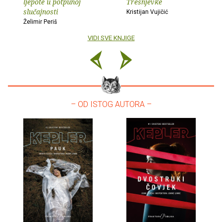
ljepote u potpunoj
Trešnjevke
slučajnosti
Kristijan Vujičić
Želimir Periš
VIDI SVE KNJIGE
– OD ISTOG AUTORA –