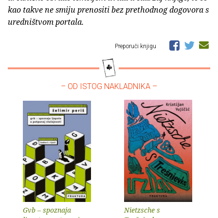
kao takve ne smiju prenositi bez prethodnog dogovora s
uredništvom portala.
Preporuči knjigu
– OD ISTOG NAKLADNIKA –
Gvb – spoznaja
Nietzsche s